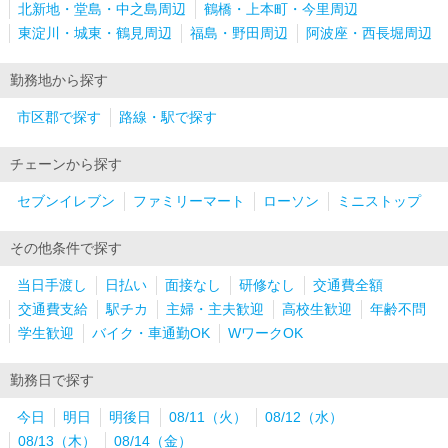
北新地・堂島・中之島周辺
鶴橋・上本町・今里周辺
東淀川・城東・鶴見周辺
福島・野田周辺
阿波座・西長堀周辺
勤務地から探す
市区郡で探す
路線・駅で探す
チェーンから探す
セブンイレブン
ファミリーマート
ローソン
ミニストップ
その他条件で探す
当日手渡し
日払い
面接なし
研修なし
交通費全額
交通費支給
駅チカ
主婦・主夫歓迎
高校生歓迎
年齢不問
学生歓迎
バイク・車通勤OK
WワークOK
勤務日で探す
今日
明日
明後日
08/11（火）
08/12（水）
08/13（木）
08/14（金）