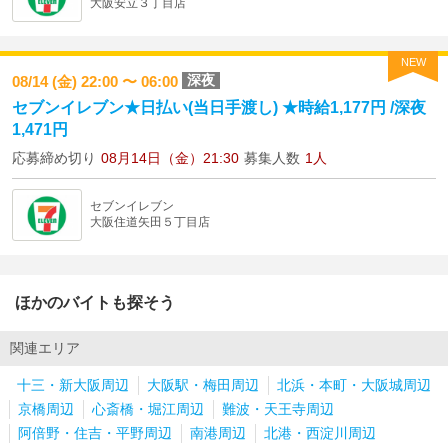
大阪安立３丁目店
NEW
深夜
08/14 (金) 22:00 〜 06:00
セブンイレブン★日払い(当日手渡し) ★時給1,177円 /深夜
1,471円
応募締め切り
08月14日（金）21:30
募集人数
1人
セブンイレブン
大阪住道矢田５丁目店
ほかのバイトも探そう
関連エリア
十三・新大阪周辺
大阪駅・梅田周辺
北浜・本町・大阪城周辺
京橋周辺
心斎橋・堀江周辺
難波・天王寺周辺
阿倍野・住吉・平野周辺
南港周辺
北港・西淀川周辺