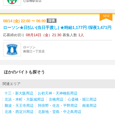
心斎橋駅前店
NEW
深夜
08/14 (金) 22:00 〜 06:00
ローソン★日払い(当日手渡し) ★時給1,177円 /深夜1,471円
応募締め切り
08月14日（金）21:30
募集人数
1人
ローソン
南堀江一丁目店
ほかのバイトも探そう
関連エリア
十三・新大阪周辺
お初天神・天神橋筋周辺
北浜・本町・大阪城周辺
京橋周辺
心斎橋・堀江周辺
難波・天王寺周辺
阿倍野・住吉・平野周辺
南港周辺
北港・西淀川周辺
北新地・堂島・中之島周辺