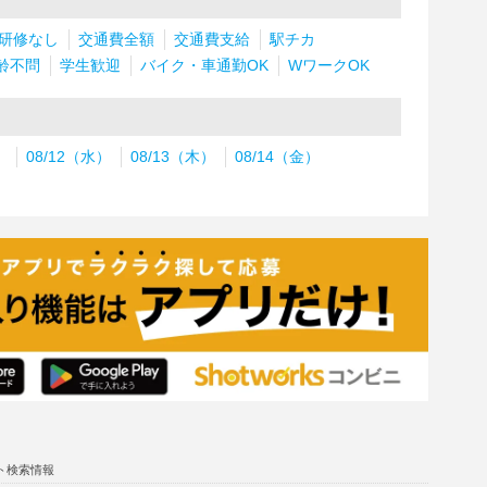
研修なし
交通費全額
交通費支給
駅チカ
齢不問
学生歓迎
バイク・車通勤OK
WワークOK
）
08/12（水）
08/13（木）
08/14（金）
ト検索情報