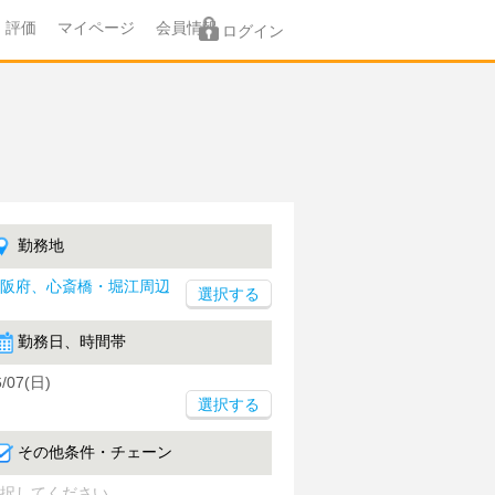
評価
マイページ
会員情報
ログイン
勤務地
阪府、心斎橋・堀江周辺
勤務日、時間帯
6/07(日)
選択する
その他条件・チェーン
択してください