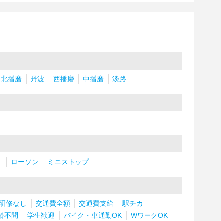
北播磨
丹波
西播磨
中播磨
淡路
ト
ローソン
ミニストップ
研修なし
交通費全額
交通費支給
駅チカ
齢不問
学生歓迎
バイク・車通勤OK
WワークOK