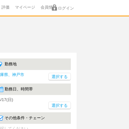
評価
マイページ
会員情報
ログイン
勤務地
庫県、神戸市
勤務日、時間帯
5/17(日)
選択する
その他条件・チェーン
択してください