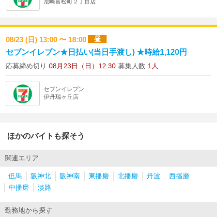
尼崎富松町２丁目店
昼
08/23 (日) 13:00 〜 18:00
セブンイレブン★日払い(当日手渡し) ★時給1,120円
応募締め切り
08月23日（日）12:30
募集人数
1人
セブンイレブン
伊丹瑞ヶ丘店
ほかのバイトも探そう
関連エリア
但馬
阪神北
阪神南
東播磨
北播磨
丹波
西播磨
中播磨
淡路
勤務地から探す