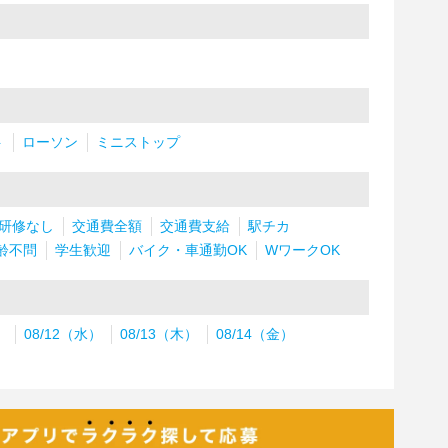
ト
ローソン
ミニストップ
研修なし
交通費全額
交通費支給
駅チカ
齢不問
学生歓迎
バイク・車通勤OK
WワークOK
）
08/12（水）
08/13（木）
08/14（金）