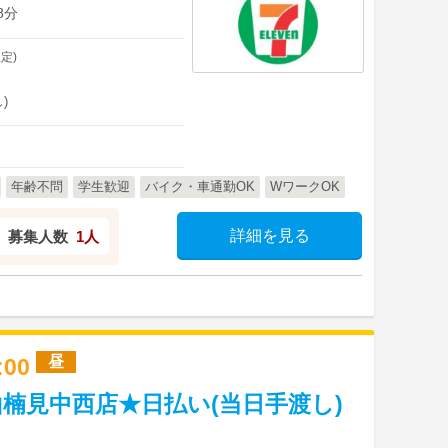
8分
定)
)
年齢不問
学生歓迎
バイク・車通勤OK
WワークOK
詳細を見る
募集人数
1人
昼
7:00
楠見中西店★日払い(当日手渡し)