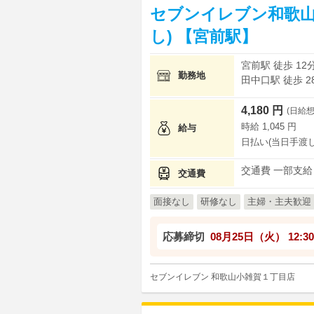
セブンイレブン和歌山
し) 【宮前駅】
宮前駅 徒歩 12
勤務地
田中口駅 徒歩 2
4,180 円
(日給想
時給 1,045 円
給与
日払い(当日手渡し
交通費 一部支給
交通費
面接なし
研修なし
主婦・主夫歓迎
応募締切
08月25日（火）
12:30
セブンイレブン 和歌山小雑賀１丁目店