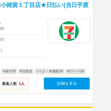
小雑賀１丁目店★日払い(当日手渡
分
8分
定)
)
年齢不問
学生歓迎
バイク・車通勤OK
WワークOK
詳細を見る
募集人数
1人