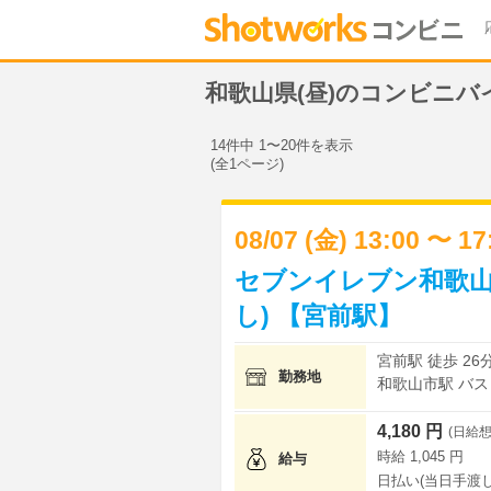
和歌山県(昼)のコンビニバ
14件中 1〜20件を表示
(全1ページ)
08/07 (金) 13:00 〜 1
セブンイレブン和歌山
し) 【宮前駅】
宮前駅 徒歩 26
勤務地
和歌山市駅 バス
4,180 円
(日給想
時給 1,045 円
給与
日払い(当日手渡し