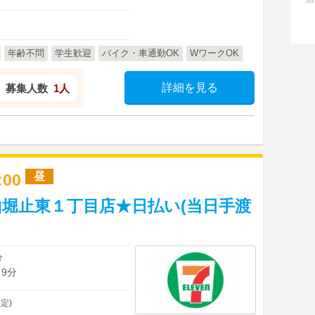
年齢不問
学生歓迎
バイク・車通勤OK
WワークOK
詳細を見る
募集人数
1人
昼
7:00
堀止東１丁目店★日払い(当日手渡
分
 9分
定)