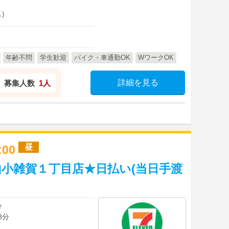
)
年齢不問
学生歓迎
バイク・車通勤OK
WワークOK
詳細を見る
募集人数
1人
昼
7:00
小雑賀１丁目店★日払い(当日手渡
分
8分