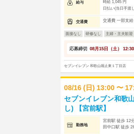
時給 1,045 円
給与
日払い(当日手渡し
交通費 一部支給
交通費
面接なし
研修なし
主婦・主夫歓迎
応募締切
08月15日（土）
12:30
セブンイレブン 和歌山堀止東１丁目店
08/16 (日) 13:00 〜 1
セブンイレブン和歌山
し) 【宮前駅】
宮前駅 徒歩 12
勤務地
田中口駅 徒歩 2