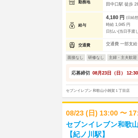
勤務地
田中口駅 徒歩 2
4,180 円
(日給想
時給 1,045 円
給与
日払い(当日手渡し
交通費 一部支給
交通費
面接なし
研修なし
主婦・主夫歓迎
応募締切
08月23日（日）
12:30
セブンイレブン 和歌山小雑賀１丁目店
08/23 (日) 13:00 〜 1
セブンイレブン和歌山
【紀ノ川駅】