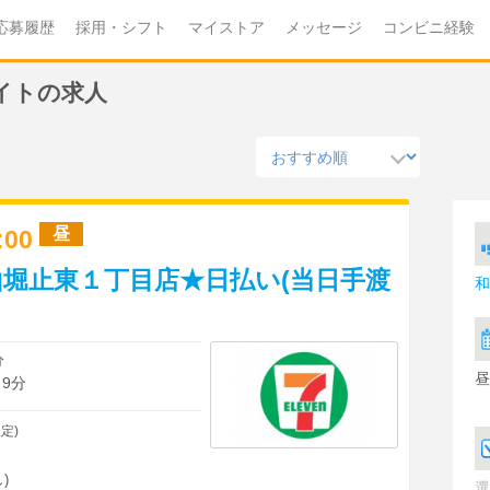
応募履歴
採用・シフト
マイストア
メッセージ
コンビニ経験
イトの求人
昼
7:00
堀止東１丁目店★日払い(当日手渡
和
分
昼
 9分
定)
)
選