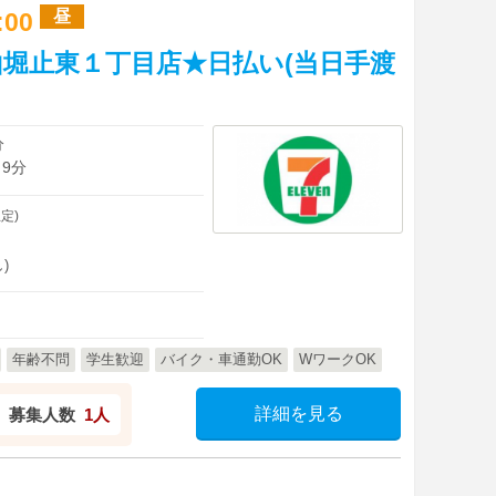
昼
7:00
堀止東１丁目店★日払い(当日手渡
分
 9分
定)
)
年齢不問
学生歓迎
バイク・車通勤OK
WワークOK
詳細を見る
募集人数
1人