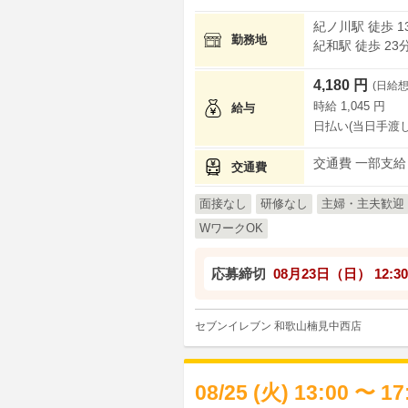
紀ノ川駅 徒歩 1
勤務地
紀和駅 徒歩 23
4,180 円
(日給想
時給 1,045 円
給与
日払い(当日手渡し
交通費 一部支給
交通費
面接なし
研修なし
主婦・主夫歓迎
WワークOK
応募締切
08月23日（日）
12:30
セブンイレブン 和歌山楠見中西店
08/25 (火) 13:00 〜 1