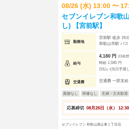
08/26 (水) 13:00 〜 1
セブンイレブン和歌山
し) 【宮前駅】
宮前駅 徒歩 26
勤務地
和歌山市駅 バス
4,180 円
(日給想
時給 1,045 円
給与
日払い(当日手渡し
交通費 一部支給
交通費
面接なし
研修なし
主婦・主夫歓迎
応募締切
08月26日（水）
12:30
セブンイレブン 和歌山堀止東１丁目店