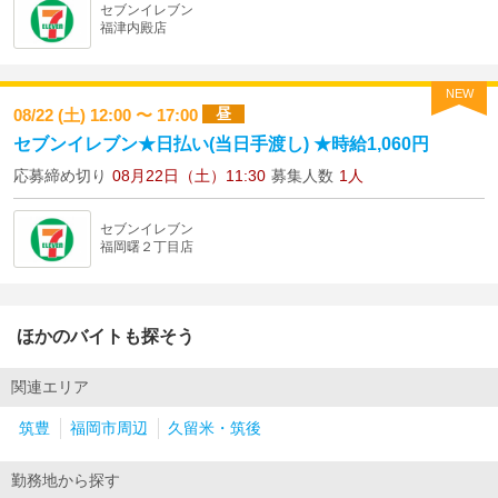
セブンイレブン
福津内殿店
NEW
昼
08/22 (土) 12:00 〜 17:00
セブンイレブン★日払い(当日手渡し) ★時給1,060円
応募締め切り
08月22日（土）11:30
募集人数
1人
セブンイレブン
福岡曙２丁目店
ほかのバイトも探そう
関連エリア
筑豊
福岡市周辺
久留米・筑後
勤務地から探す