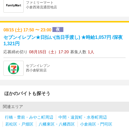
ファミリーマート
小倉西港流通団地店
夜
08/15 (土) 17:50 〜 23:00
セブンイレブン★日払い(当日手渡し) ★時給1,057円 /深夜
1,321円
応募締め切り
08月15日（土）17:20
募集人数
1人
セブンイレブン
西小倉駅前店
ほかのバイトも探そう
関連エリア
行橋・豊前・みやこ町周辺
中間・遠賀町・水巻町周辺
若松区・戸畑区
八幡東区・八幡西区
小倉南区・門司区