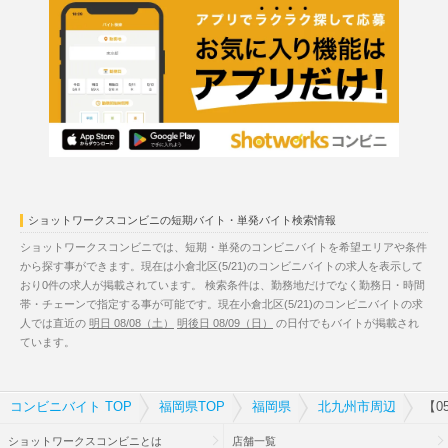
ショットワークスコンビニの短期バイト・単発バイト検索情報
ショットワークスコンビニでは、短期・単発のコンビニバイトを希望エリアや条件
から探す事ができます。現在は小倉北区(5/21)のコンビニバイトの求人を表示して
おり0件の求人が掲載されています。 検索条件は、勤務地だけでなく勤務日・時間
帯・チェーンで指定する事が可能です。現在小倉北区(5/21)のコンビニバイトの求
人では直近の
明日 08/08（土）
明後日 08/09（日）
の日付でもバイトが掲載され
ています。
コンビニバイト TOP
福岡県TOP
福岡県
北九州市周辺
【0
ショットワークスコンビニとは
店舗一覧