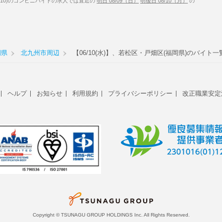
/10)のコンビニバイトの求人では直近の
明日 08/09（日）
明後日 08/10（月）
の
岡県
北九州市周辺
【06/10(水)】、若松区・戸畑区(福岡県)のバイト一
ヘルプ
お知らせ
利用規約
プライバシーポリシー
改正職業安定
Copyright © TSUNAGU GROUP HOLDINGS Inc. All Rights Reserved.