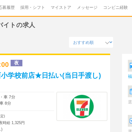
応募履歴
採用・シフト
マイストア
メッセージ
コンビニ経験
バイトの求人
夜
0:00
小学校前店★日払い(当日手渡し)
福
・車 7分
選
車 8分
定)
深夜時給 1,325円
)
選