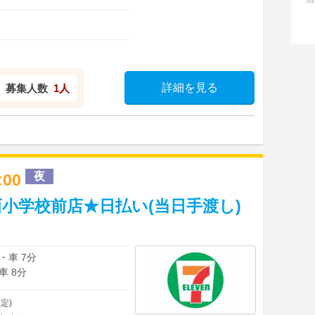
詳細を見る
募集人数
1人
夜
0:00
小学校前店★日払い(当日手渡し)
・車 7分
車 8分
定)