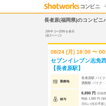
長者原(福岡県)のコンビニ
2件中 1〜20件を表示
(全1ページ)
08/24 (月) 18:00 〜 0
セブンイレブン志免西
【長者原駅】
長者原駅 バイク
勤務地
酒殿駅 バイク・
6,890 円
(日給想
時給 1,060 円 /
給与
日払い(当日手渡し