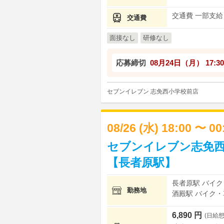
交通費 一部支給
交通費
面接なし
研修なし
応募締切
08月24日（月）
17:30
セブンイレブン 志免西小学校前店
08/26 (水) 18:00 〜 0
セブンイレブン志免西
【長者原駅】
長者原駅 バイク
勤務地
酒殿駅 バイク・
6,890 円
(日給想