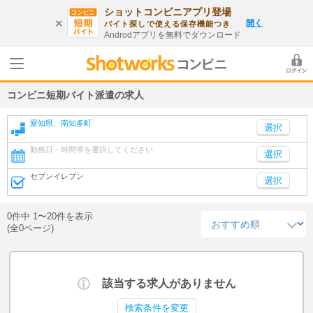
ショットコンビニアプリ登場
開く
バイト探しで使える保存機能つき
Androdアプリを無料でダウンロード
コンビニ短期バイト派遣の求人
愛知県、南知多町
勤務日・時間帯を選択してください
選択
セブンイレブン
選択
0件中 1〜20件を表示
(全0ページ)
該当する求人がありません
検索条件を変更