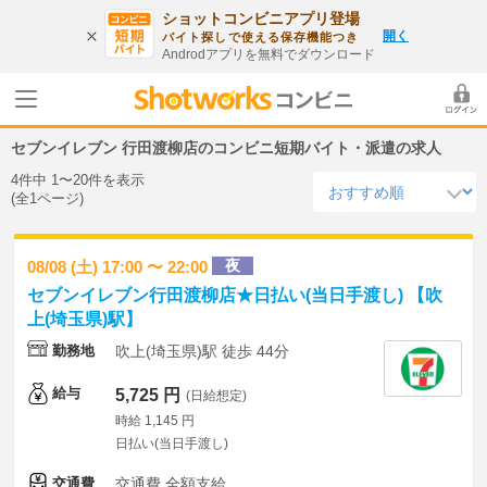
ショットコンビニアプリ登場
開く
バイト探しで使える保存機能つき
Androdアプリを無料でダウンロード
セブンイレブン 行田渡柳店のコンビニ短期バイト・派遣の求人
4件中 1〜20件を表示
(全1ページ)
夜
08/08 (土) 17:00 〜 22:00
セブンイレブン行田渡柳店★日払い(当日手渡し) 【吹
上(埼玉県)駅】
勤務地
吹上(埼玉県)駅 徒歩 44分
給与
5,725 円
(日給想定)
時給 1,145 円
日払い(当日手渡し)
交通費
交通費 全額支給