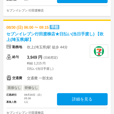
セブンイレブン 行田渡柳店
早朝
08/30 (日) 06:00 〜 09:15
セブンイレブン行田渡柳店★日払い(当日手渡し) 【吹
上(埼玉県)駅】
勤務地
吹上(埼玉県)駅 徒歩 44分
給与
3,949 円
(日給想定)
時給 1,215 円
日払い(当日手渡し)
交通費
交通費 一部支給
面接なし
研修なし
応募締切
08月30日（日）
05:30
詳細を見る
募集人数
1人
セブンイレブン 行田渡柳店