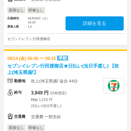
面接なし
研修なし
応募締切
08月08日（土）
16:30
詳細を見る
募集人数
1人
セブンイレブン 行田渡柳店
早朝
08/14 (金) 06:00 〜 09:15
セブンイレブン行田渡柳店★日払い(当日手渡し) 【吹
上(埼玉県)駅】
勤務地
吹上(埼玉県)駅 徒歩 44分
給与
3,949 円
(日給想定)
時給 1,215 円
日払い(当日手渡し)
交通費
交通費 一部支給
面接なし
研修なし