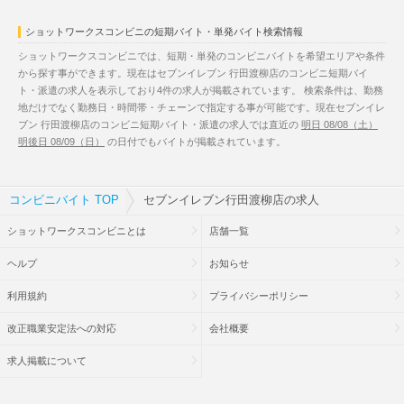
ショットワークスコンビニの短期バイト・単発バイト検索情報
ショットワークスコンビニでは、短期・単発のコンビニバイトを希望エリアや条件
から探す事ができます。現在はセブンイレブン 行田渡柳店のコンビニ短期バイ
ト・派遣の求人を表示しており4件の求人が掲載されています。 検索条件は、勤務
地だけでなく勤務日・時間帯・チェーンで指定する事が可能です。現在セブンイレ
ブン 行田渡柳店のコンビニ短期バイト・派遣の求人では直近の
明日 08/08（土）
明後日 08/09（日）
の日付でもバイトが掲載されています。
コンビニバイト TOP
セブンイレブン行田渡柳店の求人
ショットワークスコンビニとは
店舗一覧
ヘルプ
お知らせ
利用規約
プライバシーポリシー
改正職業安定法への対応
会社概要
求人掲載について