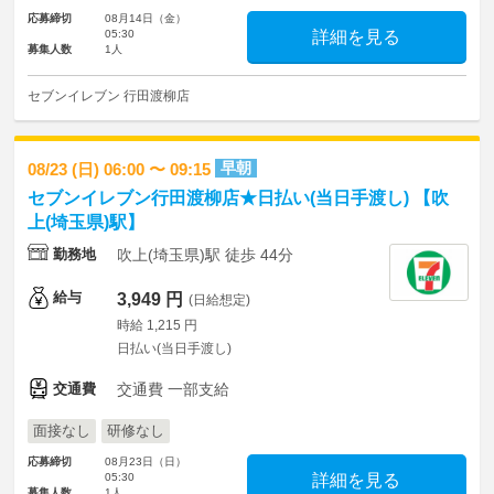
応募締切
08月14日（金）
05:30
詳細を見る
募集人数
1人
セブンイレブン 行田渡柳店
早朝
08/23 (日) 06:00 〜 09:15
セブンイレブン行田渡柳店★日払い(当日手渡し) 【吹
上(埼玉県)駅】
勤務地
吹上(埼玉県)駅 徒歩 44分
給与
3,949 円
(日給想定)
時給 1,215 円
日払い(当日手渡し)
交通費
交通費 一部支給
面接なし
研修なし
応募締切
08月23日（日）
05:30
詳細を見る
募集人数
1人