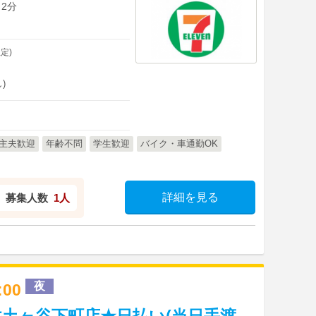
 2分
定)
)
主夫歓迎
年齢不問
学生歓迎
バイク・車通勤OK
詳細を見る
募集人数
1人
夜
0:00
土ヶ谷下町店★日払い(当日手渡