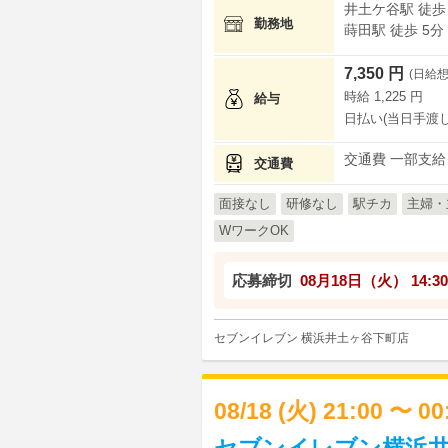
井土ケ谷駅 徒歩
勤務地
蒔田駅 徒歩 5分
7,350 円
(日給想
時給 1,225 円
給与
日払い(当日手渡し
交通費 一部支給
交通費
面接なし
研修なし
駅チカ
主婦・
WワークOK
応募締切
08月18日（火）
14:30
セブンイレブン 横浜井土ヶ谷下町店
08/18 (火) 21:00 〜 0
セブンイレブン横浜井