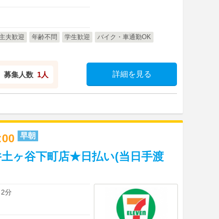
主夫歓迎
年齢不問
学生歓迎
バイク・車通勤OK
詳細を見る
募集人数
1人
早朝
0:00
土ヶ谷下町店★日払い(当日手渡
 2分