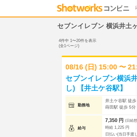
セブンイレブン 横浜井土
4件中 1〜20件を表示
(全1ページ)
08/16 (日) 15:00 〜 2
セブンイレブン横浜井
し) 【井土ケ谷駅】
井土ケ谷駅 徒歩
勤務地
蒔田駅 徒歩 5分
7,350 円
(日給想
時給 1,225 円
給与
日払い(当日手渡し