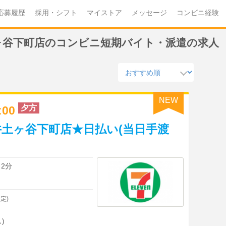
応募履歴
採用・シフト
マイストア
メッセージ
コンビニ経験
ヶ谷下町店のコンビニ短期バイト・派遣の求人
NEW
夕方
1:00
土ヶ谷下町店★日払い(当日手渡
 2分
定)
)