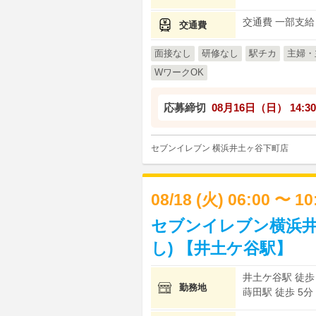
交通費 一部支給
交通費
面接なし
研修なし
駅チカ
主婦・
WワークOK
応募締切
08月16日（日）
14:30
セブンイレブン 横浜井土ヶ谷下町店
08/18 (火) 06:00 〜 1
セブンイレブン横浜井
し) 【井土ケ谷駅】
井土ケ谷駅 徒歩
勤務地
蒔田駅 徒歩 5分