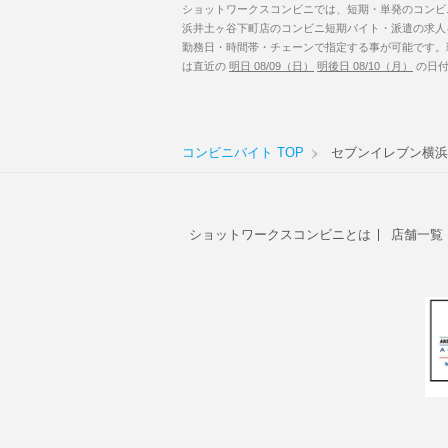
ショットワークスコンビニでは、短期・単発のコンビ
浜井土ヶ谷下町店のコンビニ短期バイト・派遣の求人
勤務日・時間帯・チェーンで指定する事が可能です。
は直近の
明日 08/09（日）
明後日 08/10（月）
の日付
コンビニバイト TOP
セブンイレブン横浜
ショットワークスコンビニとは
店舗一覧