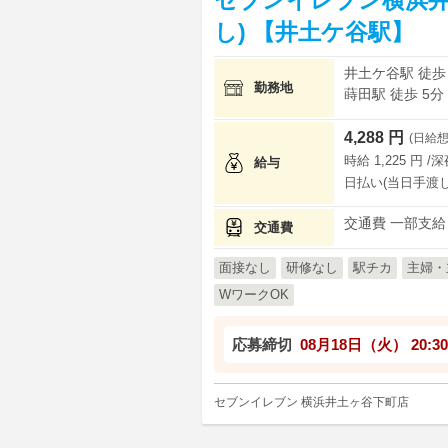
し) 【井土ケ谷駅】
井土ケ谷駅 徒歩
勤務地
蒔田駅 徒歩 5分
4,288 円
(日給想
時給 1,225 円 /
給与
日払い(当日手渡し
交通費 一部支給
交通費
面接なし
研修なし
駅チカ
主婦・
WワークOK
応募締切
08月18日（火）
20:30
セブンイレブン 横浜井土ヶ谷下町店