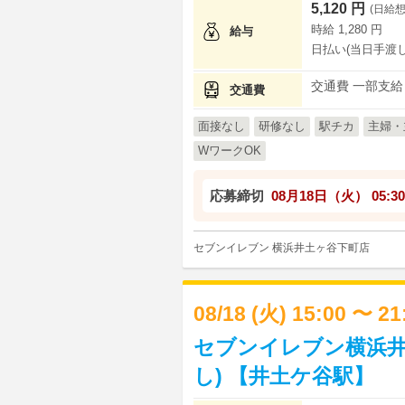
5,120 円
(日給想
時給 1,280 円
給与
日払い(当日手渡し
交通費 一部支給
交通費
面接なし
研修なし
駅チカ
主婦・
WワークOK
応募締切
08月18日（火）
05:30
セブンイレブン 横浜井土ヶ谷下町店
08/18 (火) 15:00 〜 2
セブンイレブン横浜井
し) 【井土ケ谷駅】