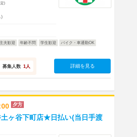
定)
)
主夫歓迎
年齢不問
学生歓迎
バイク・車通勤OK
詳細を見る
募集人数
1人
夕方
1:00
土ヶ谷下町店★日払い(当日手渡