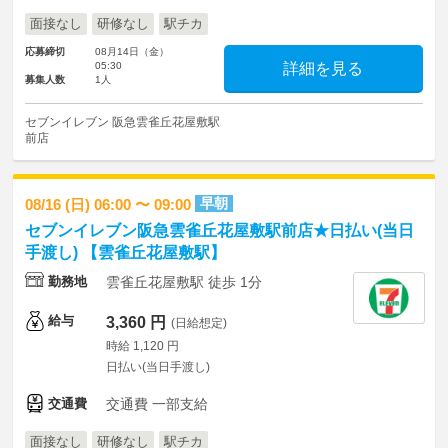
面接なし
研修なし
駅チカ
応募締切
08月14日（金）
05:30
詳細を見る
募集人数
1人
セブンイレブン 阪急雲雀丘花屋敷駅
前店
早朝
08/16 (日) 06:00 〜 09:00
セブンイレブン阪急雲雀丘花屋敷駅前店★日払い(当日
手渡し) 【雲雀丘花屋敷駅】
勤務地
雲雀丘花屋敷駅 徒歩 1分
給与
3,360 円
(日給想定)
時給 1,120 円
日払い(当日手渡し)
交通費
交通費 一部支給
面接なし
研修なし
駅チカ