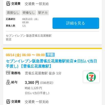
交通費
交通費 一部支給
面接なし
研修なし
駅チカ
応募締切
08月12日（水）
05:30
詳細を見る
募集人数
1人
セブンイレブン 阪急雲雀丘花屋敷駅
前店
早朝
08/14 (金) 06:00 〜 09:00
セブンイレブン阪急雲雀丘花屋敷駅前店★日払い(当日
手渡し) 【雲雀丘花屋敷駅】
勤務地
雲雀丘花屋敷駅 徒歩 1分
給与
3,360 円
(日給想定)
時給 1,120 円
日払い(当日手渡し)
交通費
交通費 一部支給