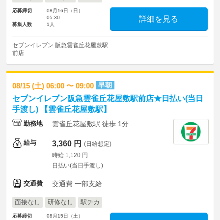
応募締切
08月16日（日）
05:30
詳細を見る
募集人数
1人
セブンイレブン 阪急雲雀丘花屋敷駅
前店
早朝
08/15 (土) 06:00 〜 09:00
セブンイレブン阪急雲雀丘花屋敷駅前店★日払い(当日
手渡し) 【雲雀丘花屋敷駅】
勤務地
雲雀丘花屋敷駅 徒歩 1分
給与
3,360 円
(日給想定)
時給 1,120 円
日払い(当日手渡し)
交通費
交通費 一部支給
面接なし
研修なし
駅チカ
応募締切
08月15日（土）