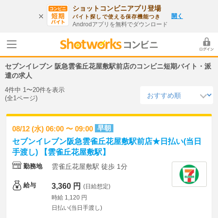
ショットコンビニアプリ登場
開く
バイト探しで使える保存機能つき
Androdアプリを無料でダウンロード
セブンイレブン 阪急雲雀丘花屋敷駅前店のコンビニ短期バイト・派
遣の求人
4件中 1〜20件を表示
(全1ページ)
早朝
08/12 (水) 06:00 〜 09:00
セブンイレブン阪急雲雀丘花屋敷駅前店★日払い(当日
手渡し) 【雲雀丘花屋敷駅】
勤務地
雲雀丘花屋敷駅 徒歩 1分
給与
3,360 円
(日給想定)
時給 1,120 円
日払い(当日手渡し)