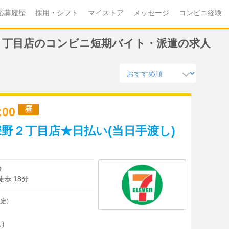
応募履歴
採用・シフト
マイストア
メッセージ
コンビニ経験
２丁目店のコンビニ短期バイト・派遣の求人
昼
7:00
野２丁目店★日払い(当日手渡し)
分
徒歩 18分
定)
)