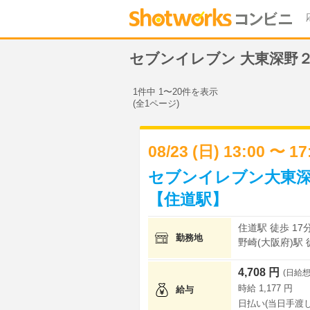
セブンイレブン 大東深野
1件中 1〜20件を表示
(全1ページ)
08/23 (日) 13:00 〜 1
セブンイレブン大東深
【住道駅】
住道駅 徒歩 17
勤務地
野崎(大阪府)駅 
4,708 円
(日給想
時給 1,177 円
給与
日払い(当日手渡し