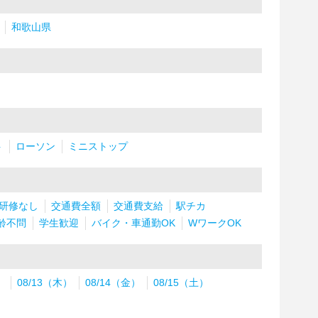
和歌山県
ト
ローソン
ミニストップ
研修なし
交通費全額
交通費支給
駅チカ
齢不問
学生歓迎
バイク・車通勤OK
WワークOK
）
08/13（木）
08/14（金）
08/15（土）