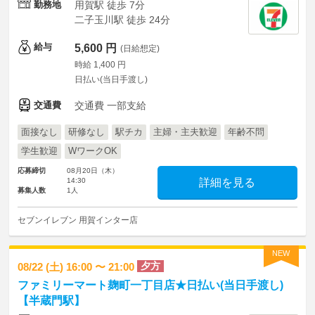
勤務地
用賀駅 徒歩 7分
二子玉川駅 徒歩 24分
給与
5,600 円
(日給想定)
時給 1,400 円
日払い(当日手渡し)
交通費
交通費 一部支給
面接なし
研修なし
駅チカ
主婦・主夫歓迎
年齢不問
学生歓迎
WワークOK
応募締切
08月20日（木）
14:30
詳細を見る
募集人数
1人
セブンイレブン 用賀インター店
NEW
夕方
08/22 (土) 16:00 〜 21:00
ファミリーマート麹町一丁目店★日払い(当日手渡し)
【半蔵門駅】