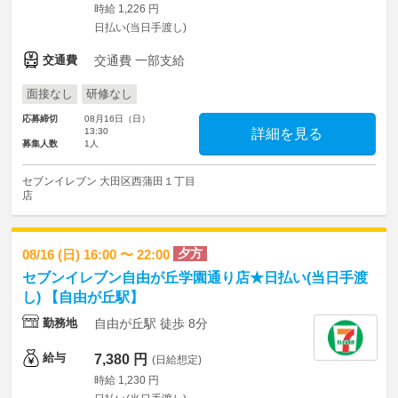
時給 1,226 円
日払い(当日手渡し)
交通費
交通費 一部支給
面接なし
研修なし
応募締切
08月16日（日）
13:30
詳細を見る
募集人数
1人
セブンイレブン 大田区西蒲田１丁目
店
夕方
08/16 (日) 16:00 〜 22:00
セブンイレブン自由が丘学園通り店★日払い(当日手渡
し) 【自由が丘駅】
勤務地
自由が丘駅 徒歩 8分
給与
7,380 円
(日給想定)
時給 1,230 円