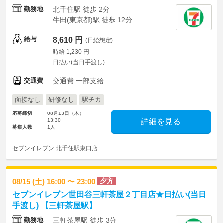
勤務地
北千住駅 徒歩 2分
牛田(東京都)駅 徒歩 12分
給与
8,610 円
(日給想定)
時給 1,230 円
日払い(当日手渡し)
交通費
交通費 一部支給
面接なし
研修なし
駅チカ
応募締切
08月13日（木）
13:30
詳細を見る
募集人数
1人
セブンイレブン 北千住駅東口店
夕方
08/15 (土) 16:00 〜 23:00
セブンイレブン世田谷三軒茶屋２丁目店★日払い(当日
手渡し) 【三軒茶屋駅】
勤務地
三軒茶屋駅 徒歩 3分