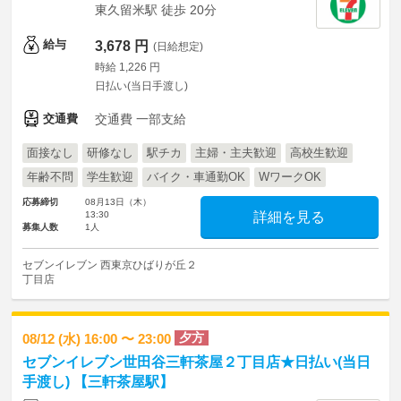
東久留米駅 徒歩 20分
給与
3,678 円
(日給想定)
時給 1,226 円
日払い(当日手渡し)
交通費
交通費 一部支給
面接なし
研修なし
駅チカ
主婦・主夫歓迎
高校生歓迎
年齢不問
学生歓迎
バイク・車通勤OK
WワークOK
応募締切
08月13日（木）
13:30
詳細を見る
募集人数
1人
セブンイレブン 西東京ひばりが丘２
丁目店
夕方
08/12 (水) 16:00 〜 23:00
セブンイレブン世田谷三軒茶屋２丁目店★日払い(当日
手渡し) 【三軒茶屋駅】