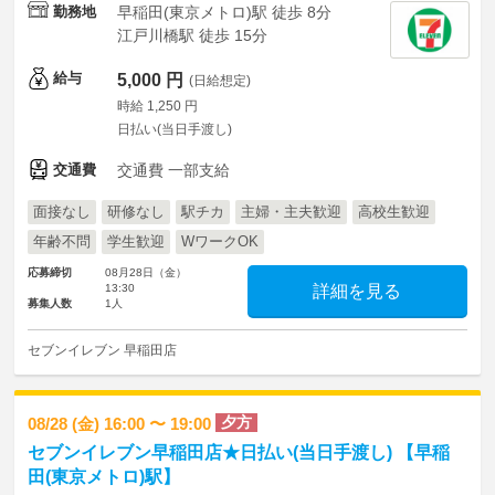
勤務地
早稲田(東京メトロ)駅 徒歩 8分
江戸川橋駅 徒歩 15分
給与
5,000 円
(日給想定)
時給 1,250 円
日払い(当日手渡し)
交通費
交通費 一部支給
面接なし
研修なし
駅チカ
主婦・主夫歓迎
高校生歓迎
年齢不問
学生歓迎
WワークOK
応募締切
08月28日（金）
13:30
詳細を見る
募集人数
1人
セブンイレブン 早稲田店
夕方
08/28 (金) 16:00 〜 19:00
セブンイレブン早稲田店★日払い(当日手渡し) 【早稲
田(東京メトロ)駅】