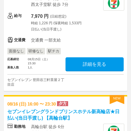
西太子堂駅 徒歩 7分
給与
7,970 円
(日給想定)
時給 1,226 円 /深夜時給 1,533円
日払い(当日手渡し)
交通費
交通費 一部支給
面接なし
研修なし
駅チカ
応募締切
08月15日（土）
15:30
詳細を見る
募集人数
1人
セブンイレブン 世田谷三軒茶屋２丁
目店
NEW
夕方
08/16 (日) 16:00 〜 23:30
セブンイレブングランドプリンスホテル新高輪店★日
払い(当日手渡し) 【高輪台駅】
勤務地
高輪台駅 徒歩 6分