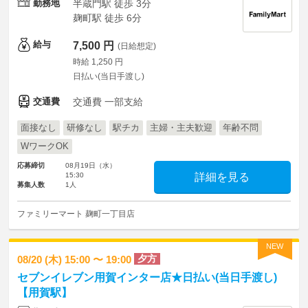
勤務地
半蔵門駅 徒歩 3分
麹町駅 徒歩 6分
給与
7,500 円
(日給想定)
時給 1,250 円
日払い(当日手渡し)
交通費
交通費 一部支給
面接なし
研修なし
駅チカ
主婦・主夫歓迎
年齢不問
WワークOK
応募締切
08月19日（水）
15:30
詳細を見る
募集人数
1人
ファミリーマート 麹町一丁目店
NEW
夕方
08/20 (木) 15:00 〜 19:00
セブンイレブン用賀インター店★日払い(当日手渡し)
【用賀駅】