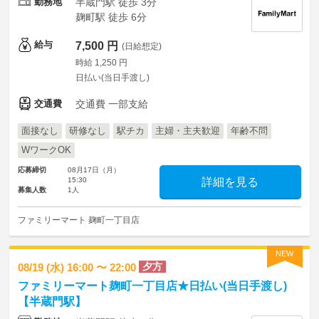
勤務地
半蔵門駅 徒歩 3分
麹町駅 徒歩 6分
給与
7,500 円
(日給想定)
時給 1,250 円
日払い(当日手渡し)
交通費
交通費 一部支給
面接なし
研修なし
駅チカ
主婦・主夫歓迎
年齢不問
WワークOK
応募締切
08月17日（月）
15:30
詳細を見る
募集人数
1人
ファミリーマート 麹町一丁目店
NEW
夕方
08/19 (水) 16:00 〜 22:00
ファミリーマート麹町一丁目店★日払い(当日手渡し)
【半蔵門駅】