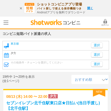
ショットコンビニアプリ登場
開く
バイト探しで使える保存機能つき
Androdアプリを無料でダウンロード
コンビニ短期バイト派遣の求人
東京都
夕方
選択
その他条件・チェーンを選択してください
選択
19件中 1〜20件を表示
(全1ページ)
NEW
夕方
08/13 (木) 14:00 〜 22:00
セブンイレブン北千住駅東口店★日払い(当日手渡し)
【北千住駅】