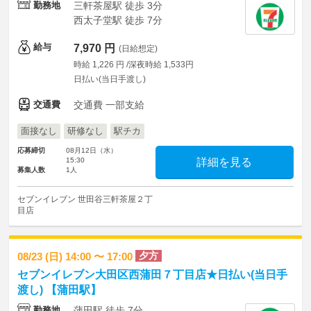
勤務地
三軒茶屋駅 徒歩 3分
西太子堂駅 徒歩 7分
給与
7,970 円
(日給想定)
時給 1,226 円 /深夜時給 1,533円
日払い(当日手渡し)
交通費
交通費 一部支給
面接なし
研修なし
駅チカ
応募締切
08月12日（水）
15:30
詳細を見る
募集人数
1人
セブンイレブン 世田谷三軒茶屋２丁
目店
夕方
08/23 (日) 14:00 〜 17:00
セブンイレブン大田区西蒲田７丁目店★日払い(当日手
渡し) 【蒲田駅】
勤務地
蒲田駅 徒歩 7分