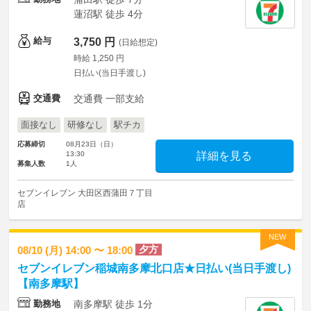
蓮沼駅 徒歩 4分
給与
3,750 円
(日給想定)
時給 1,250 円
日払い(当日手渡し)
交通費
交通費 一部支給
面接なし
研修なし
駅チカ
応募締切
08月23日（日）
13:30
詳細を見る
募集人数
1人
セブンイレブン 大田区西蒲田７丁目
店
NEW
夕方
08/10 (月) 14:00 〜 18:00
セブンイレブン稲城南多摩北口店★日払い(当日手渡し)
【南多摩駅】
勤務地
南多摩駅 徒歩 1分