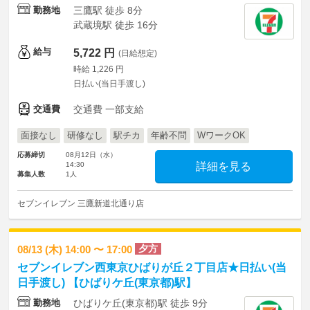
勤務地
三鷹駅 徒歩 8分
武蔵境駅 徒歩 16分
給与
5,722 円
(日給想定)
時給 1,226 円
日払い(当日手渡し)
交通費
交通費 一部支給
面接なし
研修なし
駅チカ
年齢不問
WワークOK
応募締切
08月12日（水）
14:30
詳細を見る
募集人数
1人
セブンイレブン 三鷹新道北通り店
夕方
08/13 (木) 14:00 〜 17:00
セブンイレブン西東京ひばりが丘２丁目店★日払い(当
日手渡し) 【ひばりケ丘(東京都)駅】
勤務地
ひばりケ丘(東京都)駅 徒歩 9分