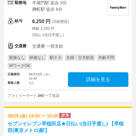
勤務地
半蔵門駅 徒歩 3分
麹町駅 徒歩 6分
給与
6,250 円
(日給想定)
時給 1,250 円
日払い(当日手渡し)
交通費
交通費 一部支給
面接なし
研修なし
駅チカ
主婦・主夫歓迎
年齢不問
WワークOK
応募締切
08月22日（土）
15:30
詳細を見る
募集人数
1人
ファミリーマート 麹町一丁目店
夕方
08/28 (金) 14:00 〜 18:00
セブンイレブン早稲田店★日払い(当日手渡し) 【早稲
田(東京メトロ)駅】