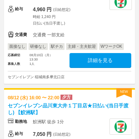
給与
4,960 円
(日給想定)
時給 1,240 円
日払い(当日手渡し)
交通費
交通費 一部支給
面接なし
研修なし
駅チカ
主婦・主夫歓迎
WワークOK
応募締切
08月10日（月）
13:30
詳細を見る
募集人数
1人
セブンイレブン 稲城南多摩北口店
NEW
夕方
08/12 (水) 16:00 〜 22:00
セブンイレブン品川東大井１丁目店★日払い(当日手渡
し) 【鮫洲駅】
勤務地
鮫洲駅 徒歩 1分
給与
7,050 円
(日給想定)