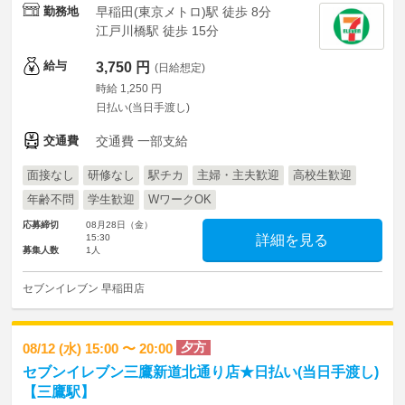
勤務地
早稲田(東京メトロ)駅 徒歩 8分
江戸川橋駅 徒歩 15分
給与
3,750 円
(日給想定)
時給 1,250 円
日払い(当日手渡し)
交通費
交通費 一部支給
面接なし
研修なし
駅チカ
主婦・主夫歓迎
高校生歓迎
年齢不問
学生歓迎
WワークOK
応募締切
08月28日（金）
15:30
詳細を見る
募集人数
1人
セブンイレブン 早稲田店
夕方
08/12 (水) 15:00 〜 20:00
セブンイレブン三鷹新道北通り店★日払い(当日手渡し)
【三鷹駅】