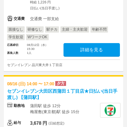
時給 1,226 円
日払い(当日手渡し)
交通費
交通費 一部支給
面接なし
研修なし
駅チカ
主婦・主夫歓迎
年齢不問
学生歓迎
WワークOK
応募締切
08月12日（水）
15:30
詳細を見る
募集人数
1人
セブンイレブン 品川東大井１丁目店
夕方
08/16 (日) 14:00 〜 17:00
セブンイレブン大田区西蒲田１丁目店★日払い(当日手
渡し) 【蒲田駅】
勤務地
蒲田駅 徒歩 12分
梅屋敷(東京都)駅 徒歩 15分
給与
3,678 円
(日給想定)