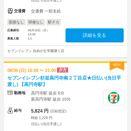
日払い(当日手渡し)
交通費
交通費 一部支給
面接なし
研修なし
駅チカ
応募締切
08月16日（日）
15:30
詳細を見る
募集人数
1人
セブンイレブン 自由が丘学園通り店
NEW
夕方
08/30 (日) 16:00 〜 21:00
セブンイレブン杉並高円寺南２丁目店★日払い(当日手
渡し) 【高円寺駅】
勤務地
高円寺駅 徒歩 5分
新高円寺駅 徒歩 10分
給与
5,824 円
(日給想定)
時給 1,226 円
日払い(当日手渡し)