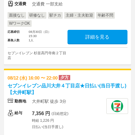
交通費
交通費 一部支給
面接なし
研修なし
駅チカ
主婦・主夫歓迎
年齢不問
WワークOK
応募締切
08月30日（日）
15:30
詳細を見る
募集人数
1人
セブンイレブン 杉並高円寺南２丁目
店
夕方
08/12 (水) 16:00 〜 22:00
セブンイレブン品川大井４丁目店★日払い(当日手渡し)
【大井町駅】
勤務地
大井町駅 徒歩 3分
給与
7,356 円
(日給想定)
時給 1,226 円
日払い(当日手渡し)