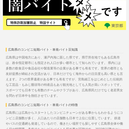
広島県のコンビニ短期バイト・単発バイト豆知識
広島県は中国地方にあり、瀬戸内海に面した県です。県庁所在地でもある広島市
は、政令指定都市にも指定され人口が多い都市として知られています。 県内には
多数の飲食店や食品会社や製造業等の企業がある事でも有名です。世界の都市とも
友好提携が締結され交流があり、日本だけでなく海外からの注目度も高い県とも言
えます。 2つの世界遺産がある事でも有名ですが、宮島細工をはじめとした伝統的
な工芸品・もみじ饅頭等の特産品もあり観光地としても人気が高いスポットです。
スポーツでも日本でも有数のチームやクラブがあり、広島県民だけでなく老若男女
を問わず日本中を熱狂させています。
広島県のコンビニ短期バイト・単発バイトの特徴
広島県には広島からスタートしたコンビニチェーンがある事からもわかるようにコ
ンビニ店舗数が多く、人口あたりの店舗数も日本で上位に位置しています。 鉄道
やバスの交通網も発達しているので、働きたい場所でも探しやすく広島県全体や働