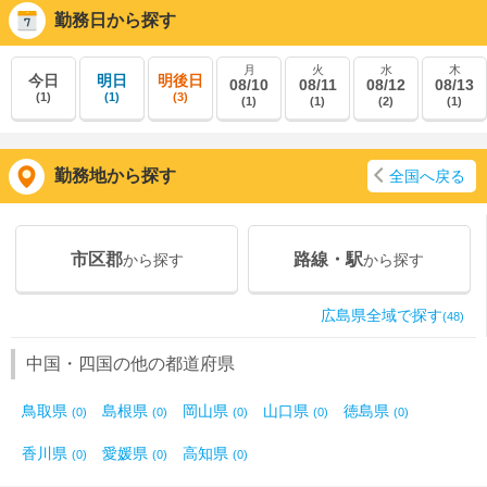
勤務日から探す
月
火
水
木
今日
明日
明後日
08/10
08/11
08/12
08/13
(1)
(1)
(3)
(1)
(1)
(2)
(1)
勤務地から探す
全国へ戻る
市区郡
路線・駅
から探す
から探す
広島県全域で探す
(48)
中国・四国の他の都道府県
鳥取県
島根県
岡山県
山口県
徳島県
(0)
(0)
(0)
(0)
(0)
香川県
愛媛県
高知県
(0)
(0)
(0)