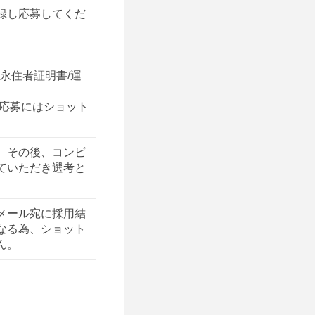
録し応募してくだ
別永住者証明書/運
 応募にはショット
。その後、コンビ
ていただき選考と
メール宛に採用結
なる為、ショット
ん。