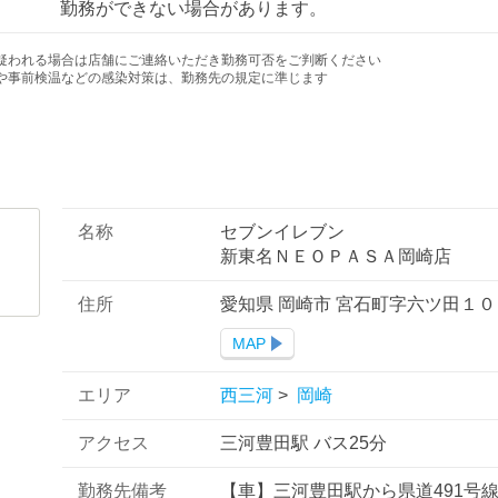
勤務ができない場合があります。
疑われる場合は店舗にご連絡いただき勤務可否をご判断ください
や事前検温などの感染対策は、勤務先の規定に準じます
名称
セブンイレブン
新東名ＮＥＯＰＡＳＡ岡崎店
住所
愛知県 岡崎市 宮石町字六ツ田１
MAP
エリア
西三河
>
岡崎
アクセス
三河豊田駅 バス25分
勤務先備考
【車】三河豊田駅から県道491号線