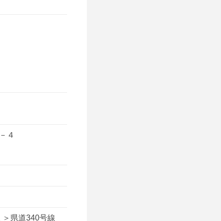
０－４
 ＞県道340号線