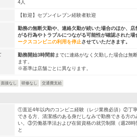
4人
【歓迎】セブンイレブン経験者歓迎
勤務の無断欠勤や、連絡欠勤が続いた場合のほか、店
がる行為やトラブルにつながる可能性が確認された場
ークスコンビニの利用を停止
させていただきます。
て
勤務開始3時間前
までに連絡がなく欠勤した場合は無
ます。
※基準は店舗ごとに異なります。
面接なし
研修なし
交通費支給
①直近4年以内のコンビニ経験（レジ業務必須）②丁
できる方、清潔感のある身だしなみで勤務できる方の
い。③労働基準法および在留資格の就労制限（週28時
と