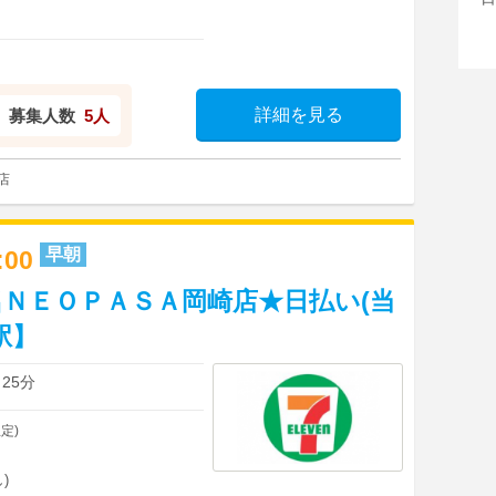
詳細を見る
募集人数
5人
店
早朝
0:00
ＮＥＯＰＡＳＡ岡崎店★日払い(当
駅】
25分
定)
)