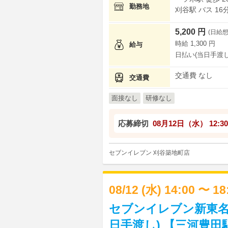
勤務地
刈谷駅 バス 16
5,200 円
(日給想
時給 1,300 円
給与
日払い(当日手渡し
交通費 なし
交通費
面接なし
研修なし
応募締切
08月12日（水）
12:30
セブンイレブン 刈谷築地町店
08/12 (水) 14:00 〜 1
セブンイレブン新東名
日手渡し) 【三河豊田