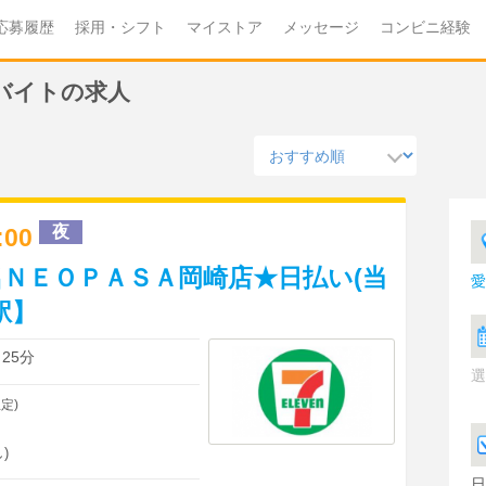
応募履歴
採用・シフト
マイストア
メッセージ
コンビニ経験
バイトの求人
夜
2:00
ＮＥＯＰＡＳＡ岡崎店★日払い(当
愛
駅】
25分
選
定)
)
日