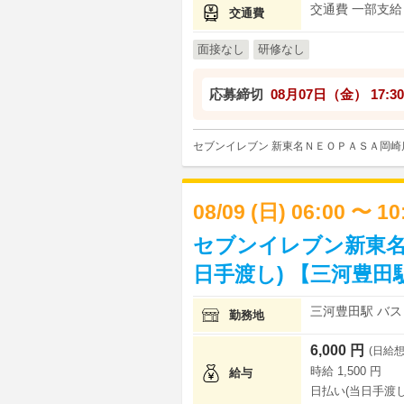
交通費 一部支給
交通費
面接なし
研修なし
応募締切
08月07日（金）
17:30
セブンイレブン 新東名ＮＥＯＰＡＳＡ岡崎
08/09 (日) 06:00 〜 1
セブンイレブン新東名
日手渡し) 【三河豊田
三河豊田駅 バス 
勤務地
6,000 円
(日給想
時給 1,500 円
給与
日払い(当日手渡し