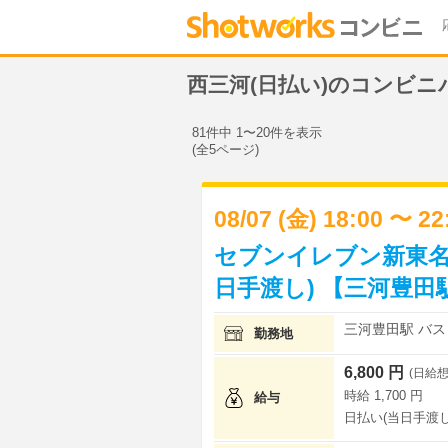
西三河(日払い)のコンビニ
81件中 1〜20件を表示
(全5ページ)
08/07 (金) 18:00 〜 2
セブンイレブン新東名
日手渡し) 【三河豊田
三河豊田駅 バス 
勤務地
6,800 円
(日給想
時給 1,700 円
給与
日払い(当日手渡し