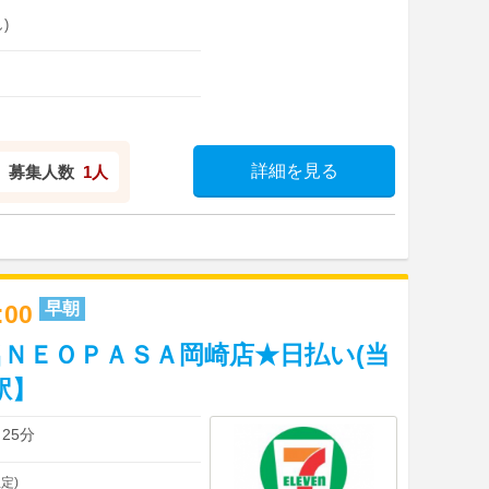
)
詳細を見る
募集人数
1人
早朝
0:00
ＮＥＯＰＡＳＡ岡崎店★日払い(当
駅】
25分
定)