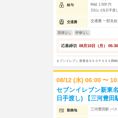
時給 1,500 円
給与
日払い(当日手渡し
交通費 一部支給
交通費
面接なし
研修なし
応募締切
08月10日（月）
05:30
セブンイレブン 新東名ＮＥＯＰＡＳＡ岡崎
08/12 (水) 06:00 〜 1
セブンイレブン新東名
日手渡し) 【三河豊田
三河豊田駅 バス 
勤務地