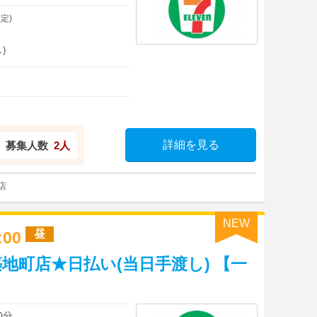
定)
)
詳細を見る
募集人数
2人
店
NEW
昼
7:00
地町店★日払い(当日手渡し) 【一
0分