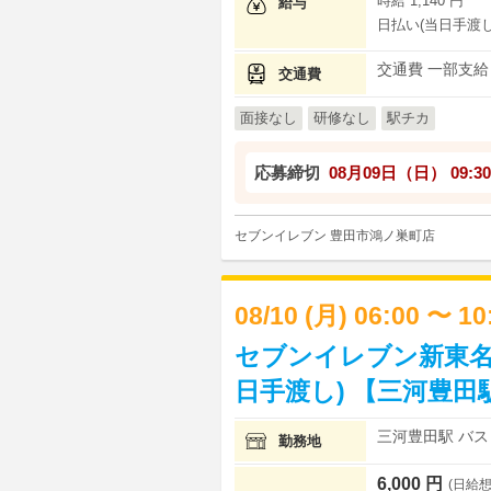
時給 1,140 円
給与
日払い(当日手渡し
交通費 一部支給
交通費
面接なし
研修なし
駅チカ
応募締切
08月09日（日）
09:30
セブンイレブン 豊田市鴻ノ巣町店
08/10 (月) 06:00 〜 1
セブンイレブン新東名
日手渡し) 【三河豊田
三河豊田駅 バス 
勤務地
6,000 円
(日給想