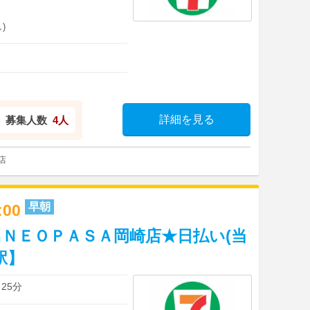
)
詳細を見る
募集人数
4人
店
早朝
0:00
ＮＥＯＰＡＳＡ岡崎店★日払い(当
駅】
25分