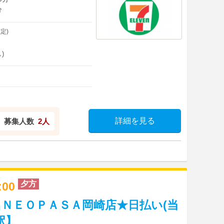
分
定)
)
詳細を見る
募集人数
2人
夕方
8:00
ＮＥＯＰＡＳＡ岡崎店★日払い(当
駅】