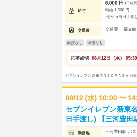
6,000 円
(日給想
時給 1,500 円
給与
日払い(当日手渡し
交通費 一部支給
交通費
面接なし
研修なし
応募締切
08月12日（水）
05:30
セブンイレブン 新東名ＮＥＯＰＡＳＡ岡崎
08/12 (水) 10:00 〜 1
セブンイレブン新東名
日手渡し) 【三河豊田
三河豊田駅 バス 
勤務地