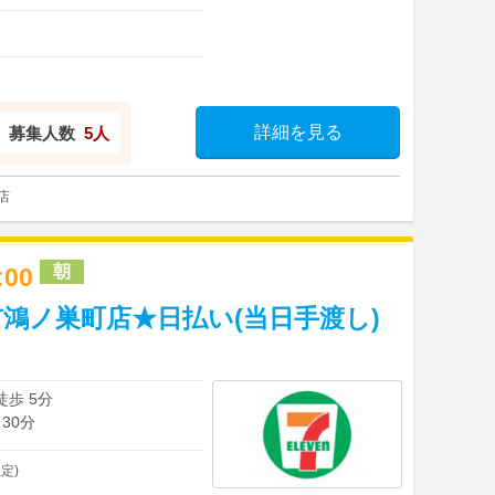
詳細を見る
募集人数
5人
店
朝
4:00
鴻ノ巣町店★日払い(当日手渡し)
徒歩 5分
30分
定)