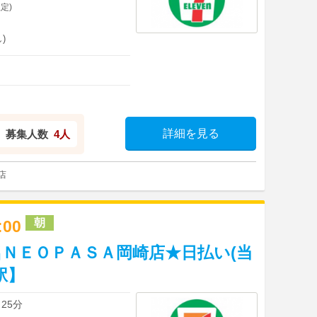
定)
)
詳細を見る
募集人数
4人
店
朝
4:00
ＮＥＯＰＡＳＡ岡崎店★日払い(当
駅】
25分