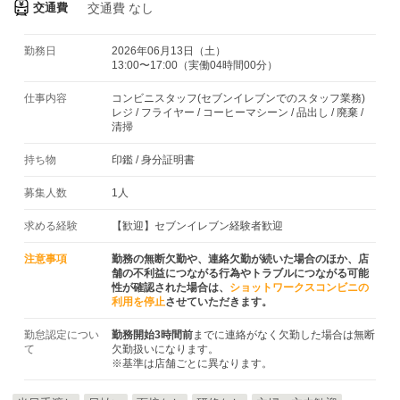
交通費
交通費
なし
勤務日
2026年06月13日（土）
13:00〜17:00（実働04時間00分）
仕事内容
コンビニスタッフ(セブンイレブンでのスタッフ業務)
レジ / フライヤー / コーヒーマシーン / 品出し / 廃棄 /
清掃
持ち物
印鑑
/
身分証明書
募集人数
1人
求める経験
【歓迎】セブンイレブン経験者歓迎
注意事項
勤務の無断欠勤や、連絡欠勤が続いた場合のほか、店
舗の不利益につながる行為やトラブルにつながる可能
性が確認された場合は、
ショットワークスコンビニの
利用を停止
させていただきます。
勤怠認定につい
勤務開始3時間前
までに連絡がなく欠勤した場合は無断
て
欠勤扱いになります。
※基準は店舗ごとに異なります。