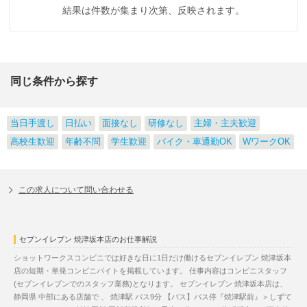
結果は件数が集まり次第、反映されます。
同じ条件から探す
当日手渡し
日払い
面接なし
研修なし
主婦・主夫歓迎
高校生歓迎
年齢不問
学生歓迎
バイク・車通勤OK
WワークOK
この求人について問い合わせる
セブンイレブン 焼津坂本店のお仕事解説
ショットワークスコンビニでは好きな日に1日だけ働けるセブンイレブン 焼津坂本
店の短期・単発コンビニバイトを掲載しています。 仕事内容はコンビニスタッフ
(セブンイレブンでのスタッフ業務)となります。 セブンイレブン 焼津坂本店は、
静岡県 中部にある店舗で 、 焼津駅 バス9分 【バス】バス停『焼津駅前』＞しずて