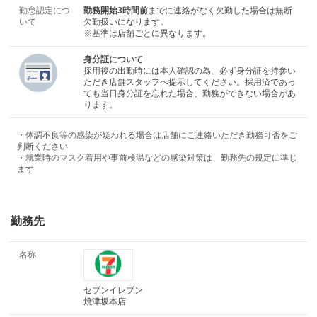
勤怠認定につ
勤務開始3時間前
までに連絡がなく欠勤した場合は無断
いて
欠勤扱いになります。
※基準は店舗ごとに異なります。
身分証について
採用後の出勤時には本人確認の為、必ず身分証を持参い
ただき店舗スタッフへ提示してください。採用済であっ
ても当日身分証を忘れた場合、勤務ができない場合があ
ります。
・体調不良等の感染が疑われる場合は店舗にご連絡いただき勤務可否をご
判断ください
・就業時のマスク着用や事前検温などの感染対策は、勤務先の規定に準じ
ます
勤務先
名称
セブンイレブン
焼津坂本店