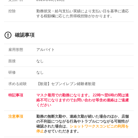
控除
勤務状況・給与支払い実績により支払い日を基準に適応
する税額欄に応じた所得税控除がかかります。
確認事項
雇用形態
アルバイト
面接
なし
研修
なし
求める経験
【歓迎】セブンイレブン経験者歓迎
特記事項
マスク着用での勤務になります。 22時〜翌6時の間は連
絡不可になりますのでお問い合わせ等含め連絡はご遠慮
ください
注意事項
勤務の無断欠勤や、連絡欠勤が続いた場合のほか、店舗
の不利益につながる行為やトラブルにつながる可能性が
確認された場合は、
ショットワークスコンビニの利用を
停止
させていただきます。