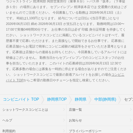
つジャストライン 焼津岡部 岡部営業所行（乗車８分）＞バス停『坂本』（下車徒
歩１分） の場所にあります。 セブンイレブン 焼津坂本店では 交通費の支給はござ
いませんのでご注意ください。 今回募集している勤務は 2026年06月13日（土）
です。 時給は1,100円となります。 給与については日払い(当日手渡し)となり
2026年06月13日 締め 2026年06月13日 が支払日となります。 勤務時間は13:00〜
17:00で実働04時間00分です。 お仕事の当日は必ず 印鑑 身分証明書 を持参してく
ださい。 ショットワークスコンビニに掲載しているコンビニバイトはすべて、履
歴書不要で応募いただけます。また面接なしで開始できるお仕事です。 応募後に
応募店舗からお電話で簡単にコンビニ経験の確認等をさせていただき選考となりま
す。応募後は店舗からの連絡をお待ちください。今回募集しているアルバイトには
研修はございません。 勤務当日からセブンイレブンでのコンビニスタッフのお仕
事を担当していただきます。 このバイトの応募締切は2026年06月13日 12:30で
す。応募多数の場合には募集を一時的に停止する場合がありますのでご注意くださ
い。 ショットワークスコンビニで最新の新着アルバイトをお探しの場合
コンビニ
バイト TOP
からご希望の勤務日やチェーンを指定し検索してください。
コンビニバイト TOP
静岡県TOP
静岡県
中部(静岡県)
セブ
ショットワークスコンビニとは
店舗一覧
ヘルプ
お知らせ
利用規約
プライバシーポリシー