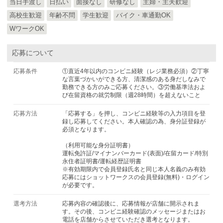
当日手渡し
日払い
面接なし
研修なし
主婦・主夫歓迎
高校生歓迎
年齢不問
学生歓迎
バイク・車通勤OK
WワークOK
応募について
応募条件
①直近4年以内のコンビニ経験（レジ業務必須）②丁寧
な言葉づかいができる方、清潔感のある身だしなみで
勤務できる方のみご応募ください。③労働基準法およ
び在留資格の就労制限（週28時間）を超えないこと
応募方法
「応募する」を押し、コンビニ経験等の入力項目を登
録し応募してください。本人確認の為、身分証登録が
必須となります。
（利用可能な身分証明書）
運転免許証/マイナンバーカード(表面)/在留カード/特別
永住者証明書/運転経歴証明書
※有効期限内で会員登録氏名と同じ本人名義のみ有効
応募にはショットワークスの会員登録(無料)・ログイン
が必要です。
選考方法
応募内容の確認後に、応募情報が店舗に開示されま
す。その後、コンビニ経験確認のメッセージまたはお
電話を店舗からさせていただき選考となります。