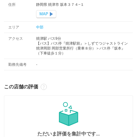
住所
静岡県 焼津市 坂本３７４−１
MAP
エリア
中部
アクセス
焼津駅 バス9分
【バス】バス停『焼津駅前』＞しずてつジャストライン
焼津岡部 岡部営業所行（乗車８分）＞バス停『坂本』
（下車徒歩１分）
勤務先備考
-
この店舗の評価
ただいま評価を集計中です...