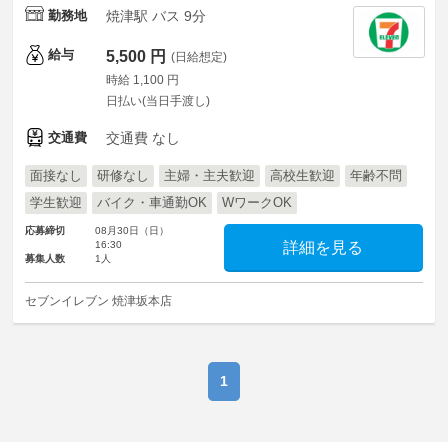
勤務地
焼津駅 バス 9分
給与
5,500 円
(日給想定)
時給 1,100 円
日払い(当日手渡し)
交通費
交通費 なし
面接なし
研修なし
主婦・主夫歓迎
高校生歓迎
年齢不問
学生歓迎
バイク・車通勤OK
WワークOK
応募締切
08月30日（日）
16:30
詳細を見る
募集人数
1人
セブンイレブン 焼津坂本店
1