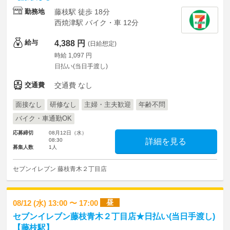
勤務地
藤枝駅 徒歩 18分
西焼津駅 バイク・車 12分
給与
4,388 円
(日給想定)
時給 1,097 円
日払い(当日手渡し)
交通費
交通費 なし
面接なし
研修なし
主婦・主夫歓迎
年齢不問
バイク・車通勤OK
応募締切
08月12日（水）
08:30
詳細を見る
募集人数
1人
セブンイレブン 藤枝青木２丁目店
昼
08/12 (水) 13:00 〜 17:00
セブンイレブン藤枝青木２丁目店★日払い(当日手渡し)
【藤枝駅】