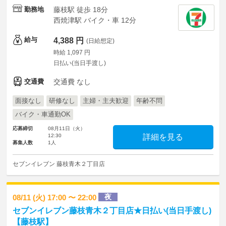
勤務地
藤枝駅 徒歩 18分
西焼津駅 バイク・車 12分
給与
4,388 円
(日給想定)
時給 1,097 円
日払い(当日手渡し)
交通費
交通費 なし
面接なし
研修なし
主婦・主夫歓迎
年齢不問
バイク・車通勤OK
応募締切
08月11日（火）
12:30
詳細を見る
募集人数
1人
セブンイレブン 藤枝青木２丁目店
夜
08/11 (火) 17:00 〜 22:00
セブンイレブン藤枝青木２丁目店★日払い(当日手渡し)
【藤枝駅】