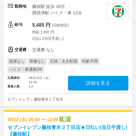
勤務地
藤枝駅 徒歩 18分
西焼津駅 バイク・車 12分
給与
5,485 円
(日給想定)
時給 1,097 円
日払い(当日手渡し)
交通費
交通費 なし
面接なし
研修なし
主婦・主夫歓迎
年齢不問
バイク・車通勤OK
応募締切
08月11日（火）
16:30
詳細を見る
募集人数
1人
セブンイレブン 藤枝青木２丁目店
朝
08/12 (水) 09:00 〜 13:00
セブンイレブン藤枝青木２丁目店★日払い(当日手渡し)
【藤枝駅】