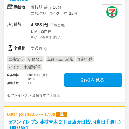
勤務地
藤枝駅 徒歩 18分
西焼津駅 バイク・車 12分
給与
4,388 円
(日給想定)
時給 1,097 円
日払い(当日手渡し)
交通費
交通費 なし
面接なし
研修なし
主婦・主夫歓迎
年齢不問
バイク・車通勤OK
応募締切
08月12日（水）
12:30
詳細を見る
募集人数
1人
セブンイレブン 藤枝青木２丁目店
昼
08/14 (金) 13:00 〜 17:00
セブンイレブン藤枝青木２丁目店★日払い(当日手渡し)
【藤枝駅】