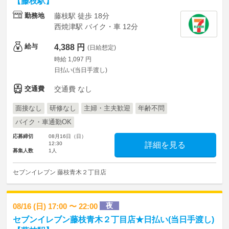
【藤枝駅】
勤務地
藤枝駅 徒歩 18分
西焼津駅 バイク・車 12分
給与
4,388 円
(日給想定)
時給 1,097 円
日払い(当日手渡し)
交通費
交通費 なし
面接なし
研修なし
主婦・主夫歓迎
年齢不問
バイク・車通勤OK
応募締切
08月16日（日）
12:30
詳細を見る
募集人数
1人
セブンイレブン 藤枝青木２丁目店
夜
08/16 (日) 17:00 〜 22:00
セブンイレブン藤枝青木２丁目店★日払い(当日手渡し)