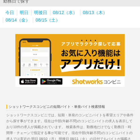
勤務日で探す
今日
明日
明後日
08/12（水）
08/13（木）
08/14（金）
08/15（土）
ショットワークスコンビニの短期バイト・単発バイト検索情報
ショットワークスコンビニでは、短期・単発のコンビニバイトを希望エリアや条件
から探す事ができます。現在は中部(年齢不問)のコンビニバイトの求人を表示して
おり10件の求人が掲載されています。 検索条件は、勤務地だけでなく勤務日・時
間帯・チェーンで指定する事が可能です。現在中部(年齢不問)のコンビニバイトの
求人では直近の
明日 08/10（月）
明後日 08/11（火）
の日付でもバイトが掲載さ