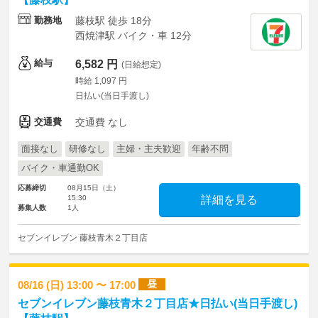
勤務地
藤枝駅 徒歩 18分
西焼津駅 バイク・車 12分
給与
6,582 円
(日給想定)
時給 1,097 円
日払い(当日手渡し)
交通費
交通費 なし
面接なし
研修なし
主婦・主夫歓迎
年齢不問
バイク・車通勤OK
応募締切
08月15日（土）
15:30
詳細を見る
募集人数
1人
セブンイレブン 藤枝青木２丁目店
昼
08/16 (日) 13:00 〜 17:00
セブンイレブン藤枝青木２丁目店★日払い(当日手渡し)