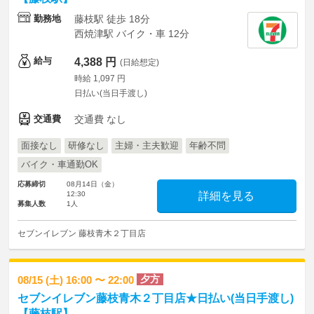
勤務地
藤枝駅 徒歩 18分
西焼津駅 バイク・車 12分
給与
4,388 円
(日給想定)
時給 1,097 円
日払い(当日手渡し)
交通費
交通費 なし
面接なし
研修なし
主婦・主夫歓迎
年齢不問
バイク・車通勤OK
応募締切
08月14日（金）
12:30
詳細を見る
募集人数
1人
セブンイレブン 藤枝青木２丁目店
夕方
08/15 (土) 16:00 〜 22:00
セブンイレブン藤枝青木２丁目店★日払い(当日手渡し)
【藤枝駅】