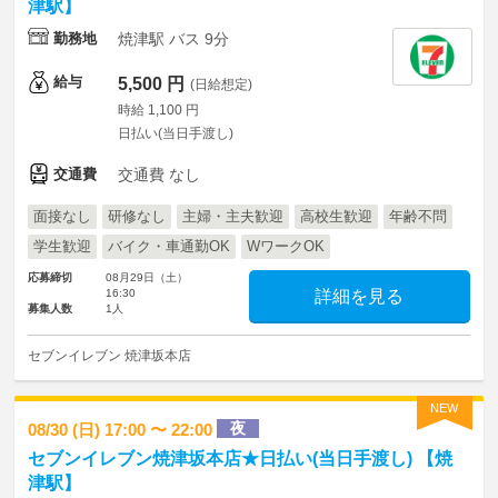
津駅】
勤務地
焼津駅 バス 9分
給与
5,500 円
(日給想定)
時給 1,100 円
日払い(当日手渡し)
交通費
交通費 なし
面接なし
研修なし
主婦・主夫歓迎
高校生歓迎
年齢不問
学生歓迎
バイク・車通勤OK
WワークOK
応募締切
08月29日（土）
16:30
詳細を見る
募集人数
1人
セブンイレブン 焼津坂本店
NEW
夜
08/30 (日) 17:00 〜 22:00
セブンイレブン焼津坂本店★日払い(当日手渡し) 【焼
津駅】