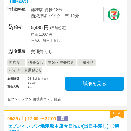
【藤枝駅】
勤務地
藤枝駅 徒歩 18分
西焼津駅 バイク・車 12分
給与
5,485 円
(日給想定)
時給 1,097 円
日払い(当日手渡し)
交通費
交通費 なし
面接なし
研修なし
主婦・主夫歓迎
年齢不問
バイク・車通勤OK
応募締切
08月16日（日）
16:30
詳細を見る
募集人数
1人
セブンイレブン 藤枝青木２丁目店
NEW
夜
08/29 (土) 17:00 〜 22:00
セブンイレブン焼津坂本店★日払い(当日手渡し) 【焼