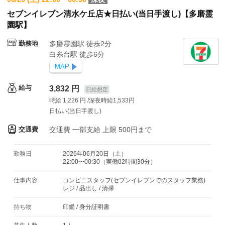
セブンイレブン清水ケ丘店★日払い(当日手渡し)【多磨霊
園駅】
勤務地
多磨霊園駅 徒歩2分
白糸台駅 徒歩6分
MAP
給与
3,832 円
日給想定
時給 1,226 円 /深夜時給1,533円
日払い(当日手渡し)
交通費
交通費
一部支給 上限 500円まで
勤務日
2026年06月20日（土）
22:00〜00:30（実働02時間30分）
仕事内容
コンビニスタッフ(セブンイレブンでのスタッフ業務)
レジ / 品出し / 清掃
持ち物
印鑑
/
身分証明書