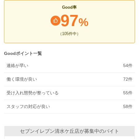
Good率
97
%
（105
件中
）
Goodポイント一覧
連絡が早い
54
件
働く環境が良い
72
件
受け入れ態勢が整っている
55
件
スタッフの対応が良い
58
件
セブンイレブン清水ケ丘店が募集中のバイト