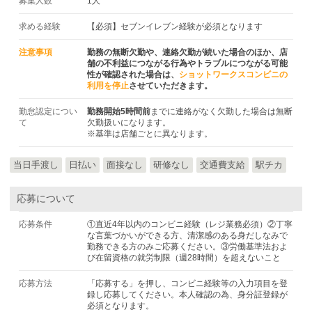
募集人数
1人
求める経験
【必須】セブンイレブン経験が必須となります
注意事項
勤務の無断欠勤や、連絡欠勤が続いた場合のほか、店
舗の不利益につながる行為やトラブルにつながる可能
性が確認された場合は、
ショットワークスコンビニの
利用を停止
させていただきます。
勤怠認定につい
勤務開始5時間前
までに連絡がなく欠勤した場合は無断
て
欠勤扱いになります。
※基準は店舗ごとに異なります。
当日手渡し
日払い
面接なし
研修なし
交通費支給
駅チカ
応募について
応募条件
①直近4年以内のコンビニ経験（レジ業務必須）②丁寧
な言葉づかいができる方、清潔感のある身だしなみで
勤務できる方のみご応募ください。③労働基準法およ
び在留資格の就労制限（週28時間）を超えないこと
応募方法
「応募する」を押し、コンビニ経験等の入力項目を登
録し応募してください。本人確認の為、身分証登録が
必須となります。