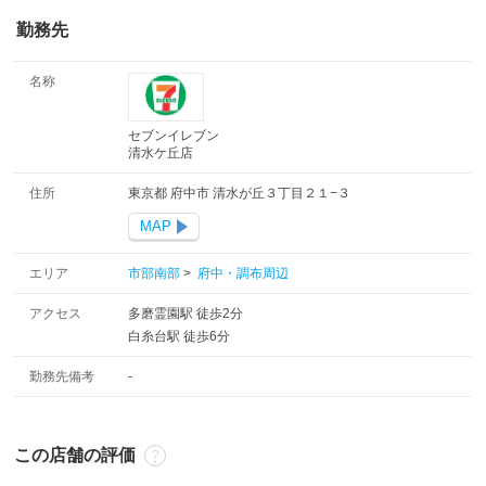
勤務先
名称
セブンイレブン
清水ケ丘店
住所
東京都 府中市 清水が丘３丁目２１−３
MAP
エリア
市部南部
>
府中・調布周辺
アクセス
多磨霊園駅 徒歩2分
白糸台駅 徒歩6分
勤務先備考
-
この店舗の評価