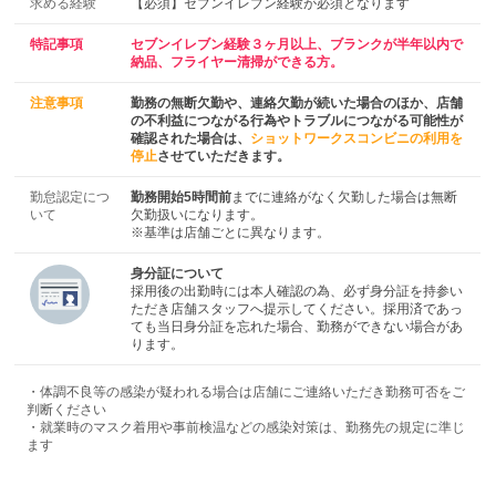
求める経験
【必須】セブンイレブン経験が必須となります
特記事項
セブンイレブン経験３ヶ月以上、ブランクが半年以内で
納品、フライヤー清掃ができる方。
注意事項
勤務の無断欠勤や、連絡欠勤が続いた場合のほか、店舗
の不利益につながる行為やトラブルにつながる可能性が
確認された場合は、
ショットワークスコンビニの利用を
停止
させていただきます。
勤怠認定につ
勤務開始5時間前
までに連絡がなく欠勤した場合は無断
いて
欠勤扱いになります。
※基準は店舗ごとに異なります。
身分証について
採用後の出勤時には本人確認の為、必ず身分証を持参い
ただき店舗スタッフへ提示してください。採用済であっ
ても当日身分証を忘れた場合、勤務ができない場合があ
ります。
・体調不良等の感染が疑われる場合は店舗にご連絡いただき勤務可否をご
判断ください
・就業時のマスク着用や事前検温などの感染対策は、勤務先の規定に準じ
ます