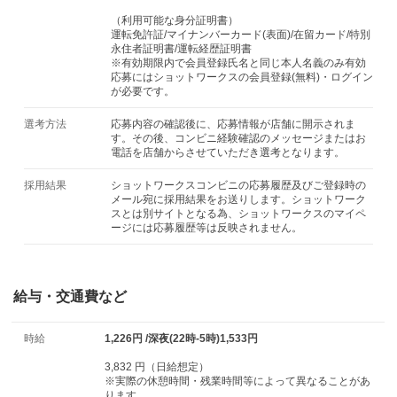
（利用可能な身分証明書）
運転免許証/マイナンバーカード(表面)/在留カード/特別
永住者証明書/運転経歴証明書
※有効期限内で会員登録氏名と同じ本人名義のみ有効
応募にはショットワークスの会員登録(無料)・ログイン
が必要です。
選考方法
応募内容の確認後に、応募情報が店舗に開示されま
す。その後、コンビニ経験確認のメッセージまたはお
電話を店舗からさせていただき選考となります。
採用結果
ショットワークスコンビニの応募履歴及びご登録時の
メール宛に採用結果をお送りします。ショットワーク
スとは別サイトとなる為、ショットワークスのマイペ
ージには応募履歴等は反映されません。
給与・交通費など
時給
1,226円 /深夜(22時-5時)1,533円
3,832 円（日給想定）
※実際の休憩時間・残業時間等によって異なることがあ
ります。