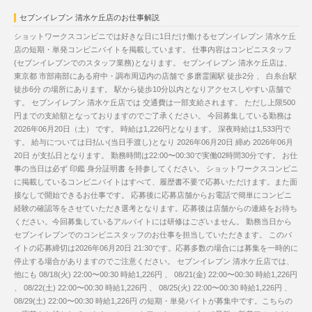
セブンイレブン 清水ケ丘店のお仕事解説
ショットワークスコンビニでは好きな日に1日だけ働けるセブンイレブン 清水ケ丘
店の短期・単発コンビニバイトを掲載しています。 仕事内容はコンビニスタッフ
(セブンイレブンでのスタッフ業務)となります。 セブンイレブン 清水ケ丘店は、
東京都 市部南部にある府中・調布周辺内の店舗で 多磨霊園駅 徒歩2分 、 白糸台駅
徒歩6分 の場所にあります。 駅から徒歩10分以内となりアクセスしやすい店舗で
す。 セブンイレブン 清水ケ丘店では 交通費は一部支給されます。 ただし上限500
円までの支給額となっておりますのでご了承ください。 今回募集している勤務は
2026年06月20日（土） です。 時給は1,226円となります。 深夜時給は1,533円で
す。 給与については日払い(当日手渡し)となり 2026年06月20日 締め 2026年06月
20日 が支払日となります。 勤務時間は22:00〜00:30で実働02時間30分です。 お仕
事の当日は必ず 印鑑 身分証明書 を持参してください。 ショットワークスコンビニ
に掲載しているコンビニバイトはすべて、履歴書不要で応募いただけます。また面
接なしで開始できるお仕事です。 応募後に応募店舗からお電話で簡単にコンビニ
経験の確認等をさせていただき選考となります。応募後は店舗からの連絡をお待ち
ください。今回募集しているアルバイトには研修はございません。 勤務当日から
セブンイレブンでのコンビニスタッフのお仕事を担当していただきます。 このバ
イトの応募締切は2026年06月20日 21:30です。応募多数の場合には募集を一時的に
停止する場合がありますのでご注意ください。 セブンイレブン 清水ケ丘店では、
他にも 08/18(火) 22:00〜00:30 時給1,226円 、 08/21(金) 22:00〜00:30 時給1,226円
、 08/22(土) 22:00〜00:30 時給1,226円 、 08/25(火) 22:00〜00:30 時給1,226円 、
08/29(土) 22:00〜00:30 時給1,226円 の短期・単発バイトが募集中です。こちらの