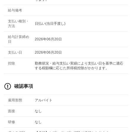
給与備考
支払い種別・
日払い(当日手渡し)
方法
給与計算締め
2026年06月20日
日
支払い日
2026年06月20日
控除
勤務状況・給与支払い実績により支払い日を基準に適応
する税額欄に応じた所得税控除がかかります。
確認事項
雇用形態
アルバイト
面接
なし
研修
なし