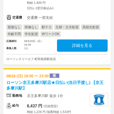
時給 1,400 円
日払い(翌日振込み)
交通費
交通費 一部支給
面接なし
研修なし
駅チカ
主婦・主夫歓迎
高校生歓迎
年齢不問
学生歓迎
WワークOK
応募締切
08月16日（日）
16:30
詳細を見る
募集人数
1人
ローソンスリーエフ 町田相原駅前店
夜
08/16 (日) 18:00 〜 23:00
ローソン京王多摩川駅店★日払い(当日手渡し) 【京王
多摩川駅】
勤務地
京王多摩川駅 徒歩 1分
給与
6,437 円
(日給想定)
時給 1,226 円 /深夜時給 1,533円