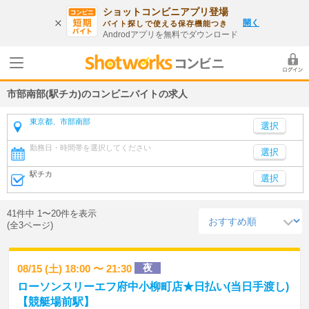
ショットコンビニアプリ登場
開く
バイト探しで使える保存機能つき
Androdアプリを無料でダウンロード
市部南部(駅チカ)のコンビニバイトの求人
東京都、市部南部
勤務日・時間帯を選択してください
選択
駅チカ
選択
41件中 1〜20件を表示
(全3ページ)
夜
08/15 (土) 18:00 〜 21:30
ローソンスリーエフ府中小柳町店★日払い(当日手渡し)
【競艇場前駅】