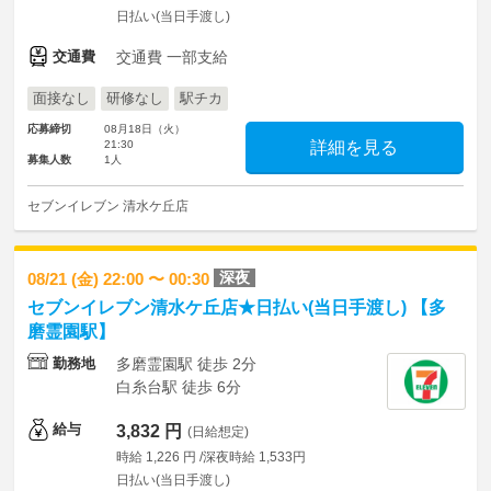
日払い(当日手渡し)
交通費
交通費 一部支給
面接なし
研修なし
駅チカ
応募締切
08月18日（火）
21:30
詳細を見る
募集人数
1人
セブンイレブン 清水ケ丘店
深夜
08/21 (金) 22:00 〜 00:30
セブンイレブン清水ケ丘店★日払い(当日手渡し) 【多
磨霊園駅】
勤務地
多磨霊園駅 徒歩 2分
白糸台駅 徒歩 6分
給与
3,832 円
(日給想定)
時給 1,226 円 /深夜時給 1,533円
日払い(当日手渡し)