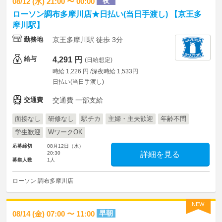
夜
08/12 (水) 21:00 〜 00:00
ローソン調布多摩川店★日払い(当日手渡し) 【京王多
摩川駅】
勤務地
京王多摩川駅 徒歩 3分
給与
4,291 円
(日給想定)
時給 1,226 円 /深夜時給 1,533円
日払い(当日手渡し)
交通費
交通費 一部支給
面接なし
研修なし
駅チカ
主婦・主夫歓迎
年齢不問
学生歓迎
WワークOK
応募締切
08月12日（水）
20:30
詳細を見る
募集人数
1人
ローソン 調布多摩川店
NEW
早朝
08/14 (金) 07:00 〜 11:00