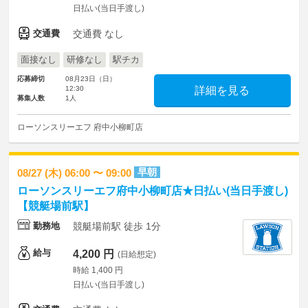
日払い(当日手渡し)
交通費
交通費 なし
面接なし
研修なし
駅チカ
応募締切
08月23日（日）
12:30
詳細を見る
募集人数
1人
ローソンスリーエフ 府中小柳町店
早朝
08/27 (木) 06:00 〜 09:00
ローソンスリーエフ府中小柳町店★日払い(当日手渡し)
【競艇場前駅】
勤務地
競艇場前駅 徒歩 1分
給与
4,200 円
(日給想定)
時給 1,400 円
日払い(当日手渡し)