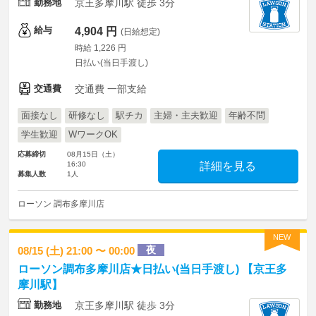
勤務地
京王多摩川駅 徒歩 3分
給与
4,904 円
(日給想定)
時給 1,226 円
日払い(当日手渡し)
交通費
交通費 一部支給
面接なし
研修なし
駅チカ
主婦・主夫歓迎
年齢不問
学生歓迎
WワークOK
応募締切
08月15日（土）
16:30
詳細を見る
募集人数
1人
ローソン 調布多摩川店
NEW
夜
08/15 (土) 21:00 〜 00:00
ローソン調布多摩川店★日払い(当日手渡し) 【京王多
摩川駅】
勤務地
京王多摩川駅 徒歩 3分