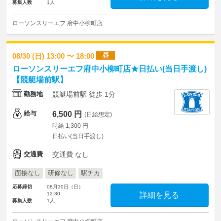
募集人数
1人
ローソンスリーエフ 府中小柳町店
昼
08/30 (日) 13:00 〜 18:00
ローソンスリーエフ府中小柳町店★日払い(当日手渡し)
【競艇場前駅】
勤務地
競艇場前駅 徒歩 1分
給与
6,500 円
(日給想定)
時給 1,300 円
日払い(当日手渡し)
交通費
交通費 なし
面接なし
研修なし
駅チカ
応募締切
08月30日（日）
12:30
詳細を見る
募集人数
1人