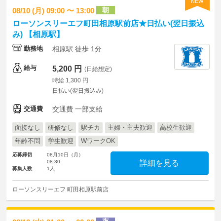
NEW
朝
08/10 (月) 09:00 〜 13:00
ローソンスリーエフ町田相原駅前店★日払い(翌日振込
み) 【相原駅】
勤務地
相原駅 徒歩 1分
給与
5,200 円
(日給想定)
時給 1,300 円
日払い(翌日振込み)
交通費
交通費 一部支給
面接なし
研修なし
駅チカ
主婦・主夫歓迎
高校生歓迎
年齢不問
学生歓迎
WワークOK
応募締切
08月10日（月）
08:30
詳細を見る
募集人数
1人
ローソンスリーエフ 町田相原駅前店