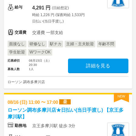
給与
4,291 円
(日給想定)
時給 1,226 円 /深夜時給 1,533円
日払い(当日手渡し)
交通費
交通費 一部支給
面接なし
研修なし
駅チカ
主婦・主夫歓迎
年齢不問
学生歓迎
WワークOK
応募締切
08月15日（土）
20:30
詳細を見る
募集人数
1人
ローソン 調布多摩川店
NEW
昼
08/16 (日) 11:00 〜 17:00
ローソン調布多摩川店★日払い(当日手渡し) 【京王多
摩川駅】
勤務地
京王多摩川駅 徒歩 3分