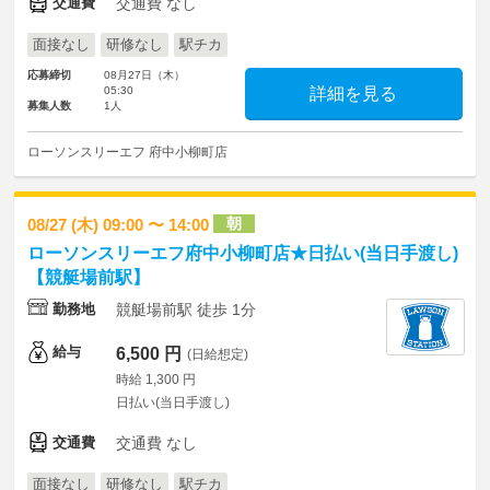
交通費
交通費 なし
面接なし
研修なし
駅チカ
応募締切
08月27日（木）
05:30
詳細を見る
募集人数
1人
ローソンスリーエフ 府中小柳町店
朝
08/27 (木) 09:00 〜 14:00
ローソンスリーエフ府中小柳町店★日払い(当日手渡し)
【競艇場前駅】
勤務地
競艇場前駅 徒歩 1分
給与
6,500 円
(日給想定)
時給 1,300 円
日払い(当日手渡し)
交通費
交通費 なし
面接なし
研修なし
駅チカ