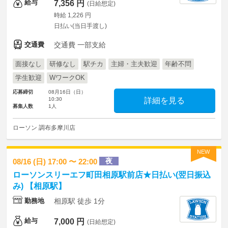
給与
7,356 円
(日給想定)
時給 1,226 円
日払い(当日手渡し)
交通費
交通費 一部支給
面接なし
研修なし
駅チカ
主婦・主夫歓迎
年齢不問
学生歓迎
WワークOK
応募締切
08月16日（日）
10:30
詳細を見る
募集人数
1人
ローソン 調布多摩川店
NEW
夜
08/16 (日) 17:00 〜 22:00
ローソンスリーエフ町田相原駅前店★日払い(翌日振込
み) 【相原駅】
勤務地
相原駅 徒歩 1分
給与
7,000 円
(日給想定)