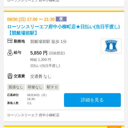
ローソンスリーエフ 府中小柳町店
夜
08/30 (日) 17:00 〜 21:30
ローソンスリーエフ府中小柳町店★日払い(当日手渡し)
【競艇場前駅】
勤務地
競艇場前駅 徒歩 1分
給与
5,850 円
(日給想定)
時給 1,300 円
日払い(当日手渡し)
交通費
交通費 なし
面接なし
研修なし
駅チカ
応募締切
08月30日（日）
16:30
詳細を見る
募集人数
1人
ローソンスリーエフ 府中小柳町店