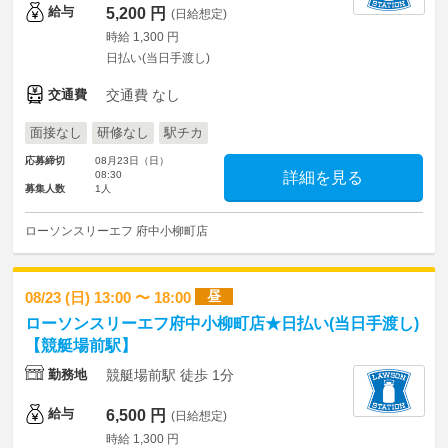
給与
5,200 円
(日給想定)
時給 1,300 円
日払い(当日手渡し)
交通費
交通費 なし
面接なし
研修なし
駅チカ
応募締切
08月23日（日）
08:30
詳細を見る
募集人数
1人
ローソンスリーエフ 府中小柳町店
昼
08/23 (日) 13:00 〜 18:00
ローソンスリーエフ府中小柳町店★日払い(当日手渡し)
【競艇場前駅】
勤務地
競艇場前駅 徒歩 1分
給与
6,500 円
(日給想定)
時給 1,300 円