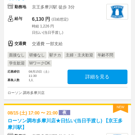
勤務地
京王多摩川駅 徒歩 3分
給与
6,130 円
(日給想定)
時給 1,226 円
日払い(当日手渡し)
交通費
交通費 一部支給
面接なし
研修なし
駅チカ
主婦・主夫歓迎
年齢不問
学生歓迎
WワークOK
応募締切
08月15日（土）
11:30
詳細を見る
募集人数
1人
ローソン 調布多摩川店
NEW
夜
08/15 (土) 17:00 〜 21:00
ローソン調布多摩川店★日払い(当日手渡し) 【京王多
摩川駅】