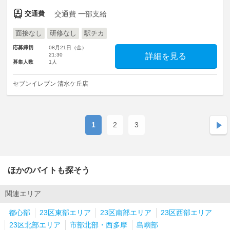
交通費
交通費 一部支給
面接なし
研修なし
駅チカ
応募締切
08月21日（金）
21:30
詳細を見る
募集人数
1人
セブンイレブン 清水ケ丘店
1
2
3
ほかのバイトも探そう
関連エリア
都心部
23区東部エリア
23区南部エリア
23区西部エリア
23区北部エリア
市部北部・西多摩
島嶼部