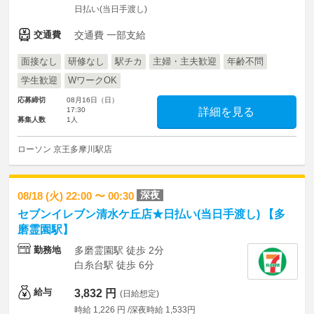
日払い(当日手渡し)
交通費
交通費 一部支給
面接なし
研修なし
駅チカ
主婦・主夫歓迎
年齢不問
学生歓迎
WワークOK
応募締切
08月16日（日）
17:30
詳細を見る
募集人数
1人
ローソン 京王多摩川駅店
深夜
08/18 (火) 22:00 〜 00:30
セブンイレブン清水ケ丘店★日払い(当日手渡し) 【多
磨霊園駅】
勤務地
多磨霊園駅 徒歩 2分
白糸台駅 徒歩 6分
給与
3,832 円
(日給想定)
時給 1,226 円 /深夜時給 1,533円