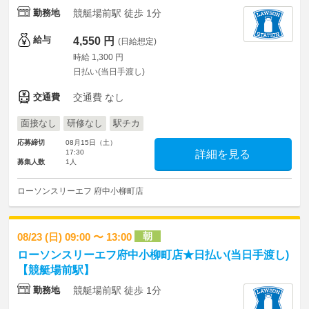
勤務地
競艇場前駅 徒歩 1分
給与
4,550 円
(日給想定)
時給 1,300 円
日払い(当日手渡し)
交通費
交通費 なし
面接なし
研修なし
駅チカ
応募締切
08月15日（土）
17:30
詳細を見る
募集人数
1人
ローソンスリーエフ 府中小柳町店
朝
08/23 (日) 09:00 〜 13:00
ローソンスリーエフ府中小柳町店★日払い(当日手渡し)
【競艇場前駅】
勤務地
競艇場前駅 徒歩 1分