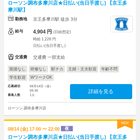
ローソン調布多摩川店★日払い(当日手渡し) 【京王多
摩川駅】
勤務地
京王多摩川駅 徒歩 3分
給与
4,904 円
(日給想定)
時給 1,226 円
日払い(当日手渡し)
交通費
交通費 一部支給
面接なし
研修なし
駅チカ
主婦・主夫歓迎
年齢不問
学生歓迎
WワークOK
応募締切
08月14日（金）
06:30
詳細を見る
募集人数
1人
ローソン 調布多摩川店
NEW
夜
08/14 (金) 17:00 〜 22:00
ローソン調布多摩川店★日払い(当日手渡し) 【京王多