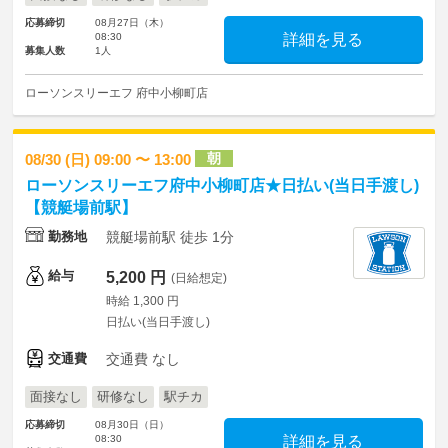
応募締切
08月27日（木）
08:30
詳細を見る
募集人数
1人
ローソンスリーエフ 府中小柳町店
朝
08/30 (日) 09:00 〜 13:00
ローソンスリーエフ府中小柳町店★日払い(当日手渡し)
【競艇場前駅】
勤務地
競艇場前駅 徒歩 1分
給与
5,200 円
(日給想定)
時給 1,300 円
日払い(当日手渡し)
交通費
交通費 なし
面接なし
研修なし
駅チカ
応募締切
08月30日（日）
08:30
詳細を見る