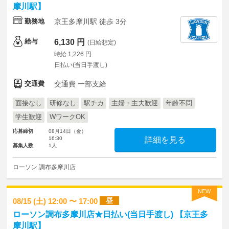
摩川駅】
勤務地
京王多摩川駅 徒歩 3分
給与
6,130 円
(日給想定)
時給 1,226 円
日払い(当日手渡し)
交通費
交通費 一部支給
面接なし
研修なし
駅チカ
主婦・主夫歓迎
年齢不問
学生歓迎
WワークOK
応募締切
08月14日（金）
16:30
詳細を見る
募集人数
1人
ローソン 調布多摩川店
NEW
昼
08/15 (土) 12:00 〜 17:00
ローソン調布多摩川店★日払い(当日手渡し) 【京王多
摩川駅】