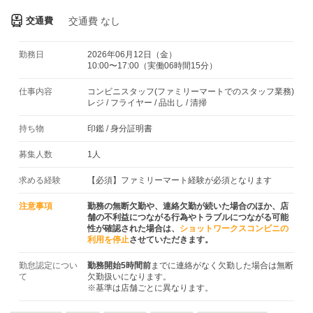
交通費
交通費
なし
勤務日
2026年06月12日（金）
10:00〜17:00（実働06時間15分）
仕事内容
コンビニスタッフ(ファミリーマートでのスタッフ業務)
レジ / フライヤー / 品出し / 清掃
持ち物
印鑑
/
身分証明書
募集人数
1人
求める経験
【必須】ファミリーマート経験が必須となります
注意事項
勤務の無断欠勤や、連絡欠勤が続いた場合のほか、店
舗の不利益につながる行為やトラブルにつながる可能
性が確認された場合は、
ショットワークスコンビニの
利用を停止
させていただきます。
勤怠認定につい
勤務開始5時間前
までに連絡がなく欠勤した場合は無断
て
欠勤扱いになります。
※基準は店舗ごとに異なります。