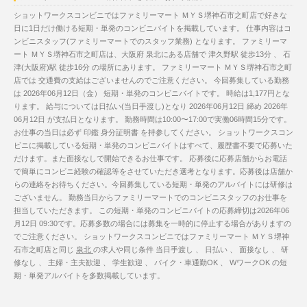
ショットワークスコンビニではファミリーマート ＭＹＳ堺神石市之町店で好きな
日に1日だけ働ける短期・単発のコンビニバイトを掲載しています。 仕事内容はコ
ンビニスタッフ(ファミリーマートでのスタッフ業務) となります。 ファミリーマ
ート ＭＹＳ堺神石市之町店は、大阪府 泉北にある店舗で 津久野駅 徒歩13分 、 石
津(大阪府)駅 徒歩16分 の場所にあります。 ファミリーマート ＭＹＳ堺神石市之町
店では 交通費の支給はございませんのでご注意ください。 今回募集している勤務
は 2026年06月12日（金） 短期・単発のコンビニバイトです。 時給は1,177円とな
ります。 給与については日払い(当日手渡し)となり 2026年06月12日 締め 2026年
06月12日 が支払日となります。 勤務時間は10:00〜17:00で実働06時間15分です。
お仕事の当日は必ず 印鑑 身分証明書 を持参してください。 ショットワークスコン
ビニに掲載している短期・単発のコンビニバイトはすべて、履歴書不要で応募いた
だけます。また面接なしで開始できるお仕事です。 応募後に応募店舗からお電話
で簡単にコンビニ経験の確認等をさせていただき選考となります。応募後は店舗か
らの連絡をお待ちください。今回募集している短期・単発のアルバイトには研修は
ございません。 勤務当日からファミリーマートでのコンビニスタッフのお仕事を
担当していただきます。 この短期・単発のコンビニバイトの応募締切は2026年06
月12日 09:30です。応募多数の場合には募集を一時的に停止する場合がありますの
でご注意ください。 ショットワークスコンビニではファミリーマート ＭＹＳ堺神
石市之町店と同じ
泉北
の求人や同じ条件 当日手渡し 、 日払い 、 面接なし 、 研
修なし 、 主婦・主夫歓迎 、 学生歓迎 、 バイク・車通勤OK 、 WワークOK の短
期・単発アルバイトを多数掲載しています。