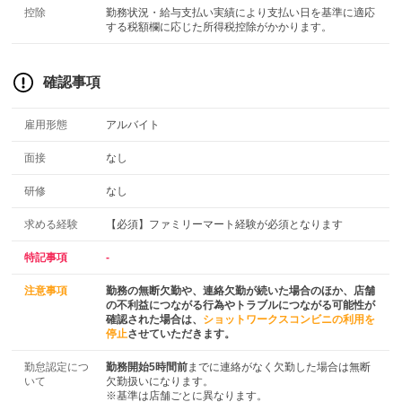
控除
勤務状況・給与支払い実績により支払い日を基準に適応
する税額欄に応じた所得税控除がかかります。
確認事項
雇用形態
アルバイト
面接
なし
研修
なし
求める経験
【必須】ファミリーマート経験が必須となります
特記事項
-
注意事項
勤務の無断欠勤や、連絡欠勤が続いた場合のほか、店舗
の不利益につながる行為やトラブルにつながる可能性が
確認された場合は、
ショットワークスコンビニの利用を
停止
させていただきます。
勤怠認定につ
勤務開始5時間前
までに連絡がなく欠勤した場合は無断
いて
欠勤扱いになります。
※基準は店舗ごとに異なります。