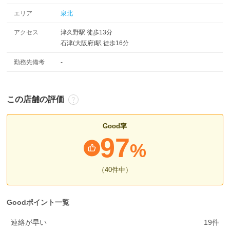
エリア
泉北
アクセス
津久野駅 徒歩13分
石津(大阪府)駅 徒歩16分
勤務先備考
-
この店舗の評価
Good率
97
%
（40
件中
）
Goodポイント一覧
連絡が早い
19
件