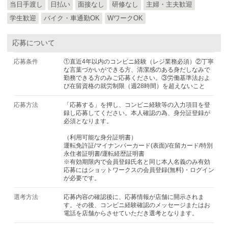
当日手渡し
日払い
面接なし
研修なし
主婦・主夫歓迎
学生歓迎
バイク・車通勤OK
WワークOK
応募について
応募条件
①直近4年以内のコンビニ経験（レジ業務必須）②丁寧
な言葉づかいができる方、清潔感のある身だしなみで
勤務できる方のみご応募ください。③労働基準法およ
び在留資格の就労制限（週28時間）を超えないこと
応募方法
「応募する」を押し、コンビニ経験等の入力項目を登
録し応募してください。本人確認の為、身分証登録が
必須となります。
（利用可能な身分証明書）
運転免許証/マイナンバーカード(表面)/在留カード/特別
永住者証明書/運転経歴証明書
※有効期限内で会員登録氏名と同じ本人名義のみ有効
応募にはショットワークスの会員登録(無料)・ログイン
が必要です。
選考方法
応募内容の確認後に、応募情報が店舗に開示されま
す。その後、コンビニ経験確認のメッセージまたはお
電話を店舗からさせていただき選考となります。