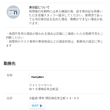
身分証について
採用後の出勤時には本人確認の為、必ず身分証を持参い
ただき店舗スタッフへ提示してください。採用済であっ
ても当日身分証を忘れた場合、勤務ができない場合があ
ります。
・体調不良等の感染が疑われる場合は店舗にご連絡いただき勤務可否をご
判断ください
・就業時のマスク着用や事前検温などの感染対策は、勤務先の規定に準じ
ます
勤務先
名称
ファミリーマート
ＭＹＳ堺神石市之町店
住所
大阪府 堺市 堺区神石市之町１４−４０
MAP