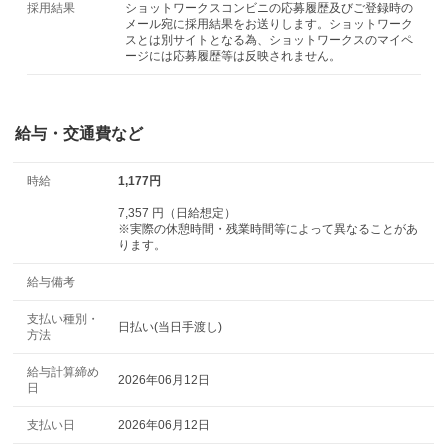
採用結果
ショットワークスコンビニの応募履歴及びご登録時の
メール宛に採用結果をお送りします。ショットワーク
スとは別サイトとなる為、ショットワークスのマイペ
ージには応募履歴等は反映されません。
給与・交通費など
時給
1,177円
7,357 円（日給想定）
※実際の休憩時間・残業時間等によって異なることがあ
ります。
給与備考
支払い種別・
日払い(当日手渡し)
方法
給与計算締め
2026年06月12日
日
支払い日
2026年06月12日