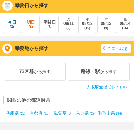
勤務日から探す
火
水
木
金
今日
明日
明後日
08/11
08/12
08/13
08/14
(3)
(6)
(3)
(0)
(10)
(9)
(16)
勤務地から探す
全国へ戻る
市区郡
路線・駅
から探す
から探す
大阪府全域で探す
(106)
関西の他の都道府県
兵庫県
京都府
滋賀県
奈良県
和歌山県
(22)
(18)
(0)
(2)
(34)