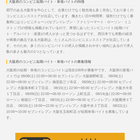
大阪府のコンビニ短期バイト・単発バイトの特徴
府庁のある大阪市を中心として、企業だけでなく観光地も多く存在しており多くの
コンビニエンスストアが出店しています。働きたい日や時間帯、場所だけでなく募
集時にはコンビニチェーン(セブンイレブン・ファミリーマート・ローソン・ミニ
ストップ)の情報も掲載されているので、希望にあったコンビニバイト(短期バイ
ト・アルバイト・派遣)の求人がきっと見つかるはずです。 西日本でも有数の経済
や商業の拠点である大阪府は、たくさんのコンビニエンスストアが出店していま
す。そのため、多くのコンビニバイトの求人が掲載されやすい傾向にあるので求人
数の多さも魅力の1つとなっています。
大阪府のコンビニ短期バイト・単発バイトの募集情報
大阪府の短期・単発のコンビニバイトは現在106件が募集中です。 大阪府の新着バ
イトでは 08/08(土) 22:00〜06:00 セブンイレブン 大阪鶴野町店 、 08/08(土)
22:00〜08:00 セブンイレブン 御堂筋三ツ寺店 、 08/08(土) 22:00〜08:00 セブンイ
レブン 大阪南本町２丁目店 、 08/15(土) 22:00〜06:00 セブンイレブン 大阪大今里
１丁目店 、 08/09(日) 22:00〜06:00 ローソン 上町北店 、 08/14(金) 22:00〜06:00
ローソン 南堀江一丁目店 、 08/15(土) 22:00〜06:00 セブンイレブン 大阪鷺洲３丁
目店 、 08/15(土) 19:00〜22:00 セブンイレブン 大阪中央３丁目店 、 08/22(土)
10:00〜15:00 セブンイレブン 大阪生玉前町店 が短期単発バイトを募集していま
す。