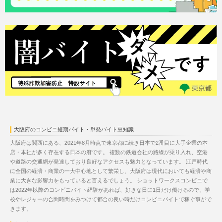
大阪府のコンビニ短期バイト・単発バイト豆知識
大阪府は関西にある、2021年8月時点で東京都に続き日本で2番目に大手企業の本
店・本社が多く存在する日本の府です。 複数の鉄道会社の路線が乗り入れ、空港
や道路の交通網が発達しており良好なアクセスも魅力となっています。 江戸時代
に全国の経済・商業の一大中心地として繁栄し、大阪府は現代においても経済や商
業に大きな影響力をもっていると言えるでしょう。 ショットワークスコンビニで
は2022年以降のコンビニバイト経験があれば、好きな日に1日だけ働けるので、学
校やレジャーの合間時間をみつけて都合の良い時だけコンビニバイトで稼ぐ事がで
きます。