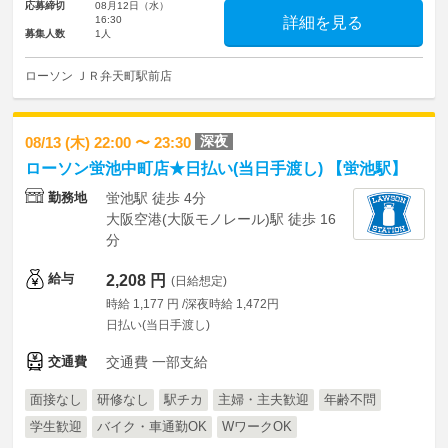
応募締切
08月12日（水）
16:30
詳細を見る
募集人数
1人
ローソン ＪＲ弁天町駅前店
深夜
08/13 (木) 22:00 〜 23:30
ローソン蛍池中町店★日払い(当日手渡し) 【蛍池駅】
勤務地
蛍池駅 徒歩 4分
大阪空港(大阪モノレール)駅 徒歩 16
分
給与
2,208 円
(日給想定)
時給 1,177 円 /深夜時給 1,472円
日払い(当日手渡し)
交通費
交通費 一部支給
面接なし
研修なし
駅チカ
主婦・主夫歓迎
年齢不問
学生歓迎
バイク・車通勤OK
WワークOK