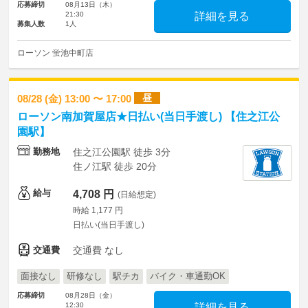
応募締切
08月13日（木）
21:30
詳細を見る
募集人数
1人
ローソン 蛍池中町店
昼
08/28 (金) 13:00 〜 17:00
ローソン南加賀屋店★日払い(当日手渡し) 【住之江公
園駅】
勤務地
住之江公園駅 徒歩 3分
住ノ江駅 徒歩 20分
給与
4,708 円
(日給想定)
時給 1,177 円
日払い(当日手渡し)
交通費
交通費 なし
面接なし
研修なし
駅チカ
バイク・車通勤OK
応募締切
08月28日（金）
12:30
詳細を見る