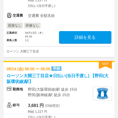
時給 1,227 円
日払い(当日手渡し)
交通費
交通費 全額支給
面接なし
研修なし
応募締切
08月13日（木）
05:30
詳細を見る
募集人数
1人
ローソン 大開三丁目店
NEW
早朝
08/14 (金) 06:00 〜 09:00
ローソン大開三丁目店★日払い(当日手渡し) 【野田(大
阪環状線)駅】
勤務地
野田(大阪環状線)駅 徒歩 15分
野田(阪神線)駅 徒歩 15分
給与
3,681 円
(日給想定)
時給 1,227 円
日払い(当日手渡し)