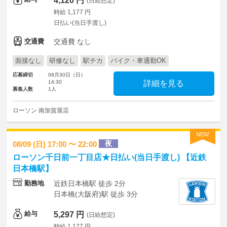
4,120 円
(日給想定)
時給 1,177 円
日払い(当日手渡し)
交通費
交通費 なし
面接なし
研修なし
駅チカ
バイク・車通勤OK
応募締切
08月30日（日）
14:30
詳細を見る
募集人数
1人
ローソン 南加賀屋店
NEW
夜
08/09 (日) 17:00 〜 22:00
ローソン千日前一丁目店★日払い(当日手渡し) 【近鉄
日本橋駅】
勤務地
近鉄日本橋駅 徒歩 2分
日本橋(大阪府)駅 徒歩 3分
給与
5,297 円
(日給想定)
時給 1,177 円