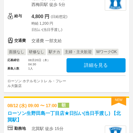
西梅田駅 徒歩 5分
給与
4,800 円
(日給想定)
時給 1,200 円
日払い(当日手渡し)
交通費
交通費 一部支給
面接なし
研修なし
駅チカ
主婦・主夫歓迎
WワークOK
応募締切
08月20日（木）
04:30
詳細を見る
募集人数
1人
ローソン ホテルモントレ ル・フレー
ル大阪店
NEW
朝
08/12 (水) 09:00 〜 17:00
ローソン生野田島一丁目店★日払い(当日手渡し) 【北
巽駅】
勤務地
北巽駅 徒歩 15分