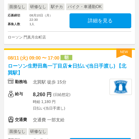
面接なし
研修なし
駅チカ
バイク・車通勤OK
応募締切
08月10日（月）
22:30
詳細を見る
募集人数
1人
ローソン 門真月出町店
NEW
朝
08/11 (火) 09:00 〜 17:00
ローソン生野田島一丁目店★日払い(当日手渡し) 【北
巽駅】
勤務地
北巽駅 徒歩 15分
給与
8,260 円
(日給想定)
時給 1,180 円
日払い(当日手渡し)
交通費
交通費 一部支給
面接なし
研修なし