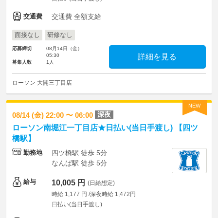
交通費
交通費 全額支給
面接なし
研修なし
応募締切
08月14日（金）
05:30
詳細を見る
募集人数
1人
ローソン 大開三丁目店
NEW
深夜
08/14 (金) 22:00 〜 06:00
ローソン南堀江一丁目店★日払い(当日手渡し) 【四ツ
橋駅】
勤務地
四ツ橋駅 徒歩 5分
なんば駅 徒歩 5分
給与
10,005 円
(日給想定)
時給 1,177 円 /深夜時給 1,472円
日払い(当日手渡し)