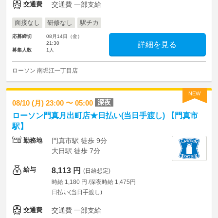
交通費
交通費 一部支給
面接なし
研修なし
駅チカ
応募締切
08月14日（金）
21:30
詳細を見る
募集人数
1人
ローソン 南堀江一丁目店
NEW
深夜
08/10 (月) 23:00 〜 05:00
ローソン門真月出町店★日払い(当日手渡し) 【門真市
駅】
勤務地
門真市駅 徒歩 9分
大日駅 徒歩 7分
給与
8,113 円
(日給想定)
時給 1,180 円 /深夜時給 1,475円
日払い(当日手渡し)
交通費
交通費 一部支給