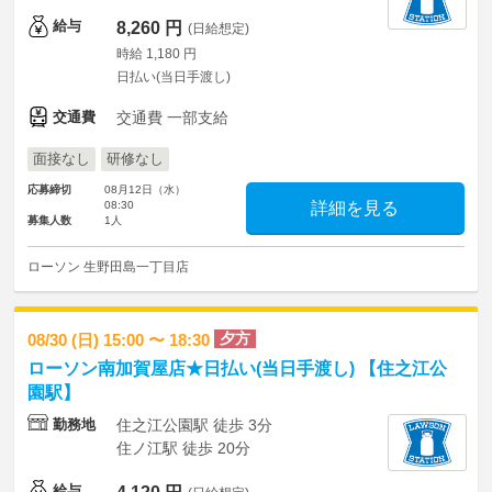
給与
8,260 円
(日給想定)
時給 1,180 円
日払い(当日手渡し)
交通費
交通費 一部支給
面接なし
研修なし
応募締切
08月12日（水）
08:30
詳細を見る
募集人数
1人
ローソン 生野田島一丁目店
夕方
08/30 (日) 15:00 〜 18:30
ローソン南加賀屋店★日払い(当日手渡し) 【住之江公
園駅】
勤務地
住之江公園駅 徒歩 3分
住ノ江駅 徒歩 20分
給与