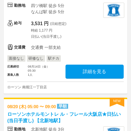
勤務地
四ツ橋駅 徒歩 5分
なんば駅 徒歩 5分
給与
3,531 円
(日給想定)
時給 1,177 円
日払い(当日手渡し)
交通費
交通費 一部支給
面接なし
研修なし
駅チカ
応募締切
08月14日（金）
05:30
詳細を見る
募集人数
1人
ローソン 南堀江一丁目店
NEW
早朝
08/20 (木) 05:00 〜 09:00
ローソンホテルモントレ ル・フレール大阪店★日払い
(当日手渡し) 【北新地駅】
勤務地
北新地駅 徒歩 3分