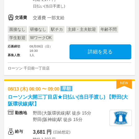
日払い(当日手渡し)
交通費
交通費 一部支給
面接なし
研修なし
駅チカ
主婦・主夫歓迎
年齢不問
学生歓迎
WワークOK
応募締切
08月09日（日）
16:30
詳細を見る
募集人数
1人
ローソン 千日前一丁目店
NEW
早朝
08/13 (木) 06:00 〜 09:00
ローソン大開三丁目店★日払い(当日手渡し) 【野田(大
阪環状線)駅】
勤務地
野田(大阪環状線)駅 徒歩 15分
野田(阪神線)駅 徒歩 15分
給与
3,681 円
(日給想定)