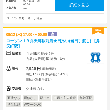
応募締切
08月11日（火）
08:30
詳細を見る
募集人数
1人
ローソン 生野田島一丁目店
NEW
夜
08/12 (水) 17:00 〜 00:00
ローソンＪＲ弁天町駅前店★日払い(当日手渡し) 【弁
天町駅】
勤務地
弁天町駅 徒歩 2分
九条(大阪府)駅 徒歩 16分
給与
7,946 円
(日給想定)
時給 1,177 円 /深夜時給 1,472円
日払い(当日手渡し)
交通費
交通費 なし
面接なし
研修なし
駅チカ
主婦・主夫歓迎
年齢不問
学生歓迎
WワークOK