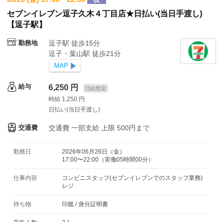
セブンイレブン逗子久木４丁目店★日払い(当日手渡し)
【逗子駅】
勤務地
逗子駅 徒歩15分
逗子・葉山駅 徒歩21分
MAP
給与
6,250 円
日給想定
時給 1,250 円
日払い(当日手渡し)
交通費
交通費
一部支給 上限 500円まで
勤務日
2026年06月26日（金）
17:00〜22:00（実働05時間00分）
仕事内容
コンビニスタッフ(セブンイレブンでのスタッフ業務)
レジ
持ち物
印鑑
/
身分証明書