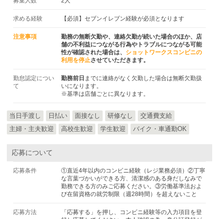
募集人数
2人
求める経験
【必須】セブンイレブン経験が必須となります
注意事項
勤務の無断欠勤や、連絡欠勤が続いた場合のほか、店
舗の不利益につながる行為やトラブルにつながる可能
性が確認された場合は、
ショットワークスコンビニの
利用を停止
させていただきます。
勤怠認定につい
勤務前日
までに連絡がなく欠勤した場合は無断欠勤扱
て
いになります。
※基準は店舗ごとに異なります。
当日手渡し
日払い
面接なし
研修なし
交通費支給
主婦・主夫歓迎
高校生歓迎
学生歓迎
バイク・車通勤OK
応募について
応募条件
①直近4年以内のコンビニ経験（レジ業務必須）②丁寧
な言葉づかいができる方、清潔感のある身だしなみで
勤務できる方のみご応募ください。③労働基準法およ
び在留資格の就労制限（週28時間）を超えないこと
応募方法
「応募する」を押し、コンビニ経験等の入力項目を登