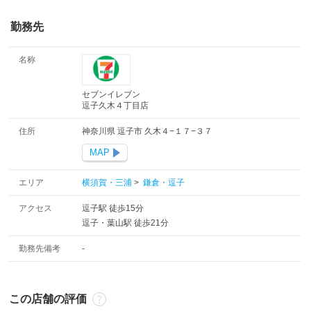
勤務先
名称
セブンイレブン
逗子久木４丁目店
住所
神奈川県 逗子市 久木４−１７−３７
MAP
エリア
横須賀・三浦
>
鎌倉・逗子
アクセス
逗子駅 徒歩15分
逗子・葉山駅 徒歩21分
勤務先備考
-
この店舗の評価