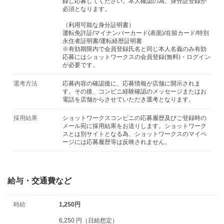
録し応募してください。本人確認の為、身分証登録が
必須となります。
（利用可能な身分証明書）
運転免許証/マイナンバーカード(表面)/在留カード/特別
永住者証明書/運転経歴証明書
※有効期限内で会員登録氏名と同じ本人名義のみ有効
応募にはショットワークスの会員登録(無料)・ログイン
が必要です。
選考方法
応募内容の確認後に、応募情報が店舗に開示されま
す。その後、コンビニ経験確認のメッセージまたはお
電話を店舗からさせていただき選考となります。
採用結果
ショットワークスコンビニの応募履歴及びご登録時の
メール宛に採用結果をお送りします。ショットワーク
スとは別サイトとなる為、ショットワークスのマイペ
ージには応募履歴等は反映されません。
給与・交通費など
時給
1,250円
6,250 円（日給想定）