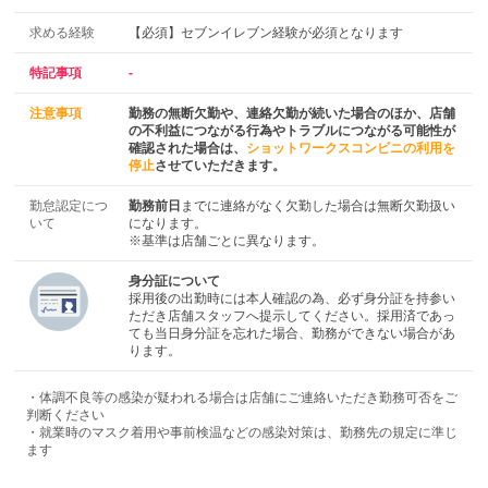
求める経験
【必須】セブンイレブン経験が必須となります
特記事項
-
注意事項
勤務の無断欠勤や、連絡欠勤が続いた場合のほか、店舗
の不利益につながる行為やトラブルにつながる可能性が
確認された場合は、
ショットワークスコンビニの利用を
停止
させていただきます。
勤怠認定につ
勤務前日
までに連絡がなく欠勤した場合は無断欠勤扱い
いて
になります。
※基準は店舗ごとに異なります。
身分証について
採用後の出勤時には本人確認の為、必ず身分証を持参い
ただき店舗スタッフへ提示してください。採用済であっ
ても当日身分証を忘れた場合、勤務ができない場合があ
ります。
・体調不良等の感染が疑われる場合は店舗にご連絡いただき勤務可否をご
判断ください
・就業時のマスク着用や事前検温などの感染対策は、勤務先の規定に準じ
ます