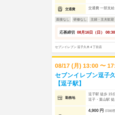
交通費 一部支給
交通費
面接なし
研修なし
主婦・主夫歓迎
応募締切
08月16日（日）
08:30
セブンイレブン 逗子久木４丁目店
08/17 (月) 13:00 〜 1
セブンイレブン逗子久
【逗子駅】
逗子駅 徒歩 15
勤務地
逗子・葉山駅 徒歩
4,900 円
(日給想