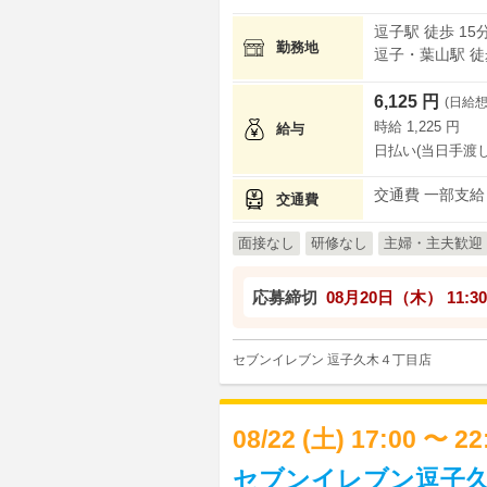
逗子駅 徒歩 15
勤務地
逗子・葉山駅 徒歩
6,125 円
(日給想
時給 1,225 円
給与
日払い(当日手渡し
交通費 一部支給
交通費
面接なし
研修なし
主婦・主夫歓迎
応募締切
08月20日（木）
11:30
セブンイレブン 逗子久木４丁目店
08/22 (土) 17:00 〜 2
セブンイレブン逗子久