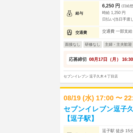
6,250 円
(日給想
時給 1,250 円
給与
日払い(当日手渡し
交通費 一部支給
交通費
面接なし
研修なし
主婦・主夫歓迎
応募締切
08月17日（月）
16:30
セブンイレブン 逗子久木４丁目店
08/19 (水) 17:00 〜 2
セブンイレブン逗子久
【逗子駅】
逗子駅 徒歩 15