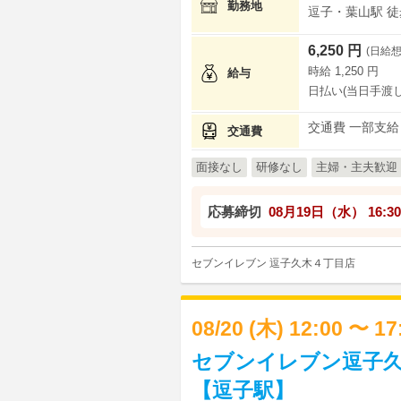
勤務地
逗子・葉山駅 徒歩
6,250 円
(日給想
時給 1,250 円
給与
日払い(当日手渡し
交通費 一部支給
交通費
面接なし
研修なし
主婦・主夫歓迎
応募締切
08月19日（水）
16:30
セブンイレブン 逗子久木４丁目店
08/20 (木) 12:00 〜 1
セブンイレブン逗子久
【逗子駅】