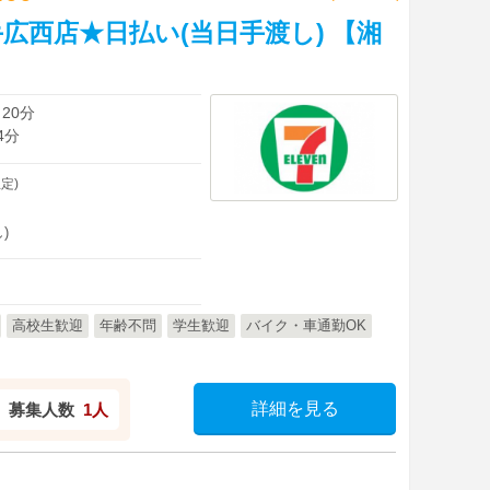
広西店★日払い(当日手渡し) 【湘
20分
4分
定)
)
高校生歓迎
年齢不問
学生歓迎
バイク・車通勤OK
詳細を見る
募集人数
1人