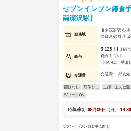
セブンイレブン鎌倉手
南深沢駅】
湘南深沢駅 徒歩 
勤務地
西鎌倉駅 徒歩 2
6,125 円
(日給想
時給 1,225 円
給与
日払い(当日手渡し
交通費 一部支給
交通費
面接なし
研修なし
主婦・主夫歓迎
WワークOK
応募締切
08月09日（日）
16:30
セブンイレブン 鎌倉手広西店