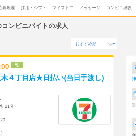
応募履歴
採用・シフト
マイストア
メッセージ
コンビニ経験
)のコンビニバイトの求人
朝
3:00
木４丁目店★日払い(当日手渡し)
神
分
選
 21分
定)
)
交