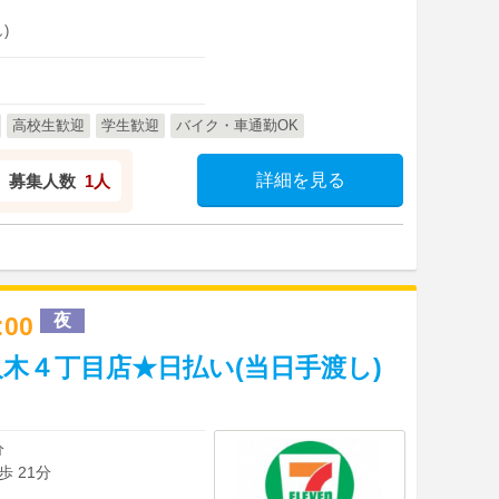
)
高校生歓迎
学生歓迎
バイク・車通勤OK
詳細を見る
募集人数
1人
夜
2:00
木４丁目店★日払い(当日手渡し)
分
 21分