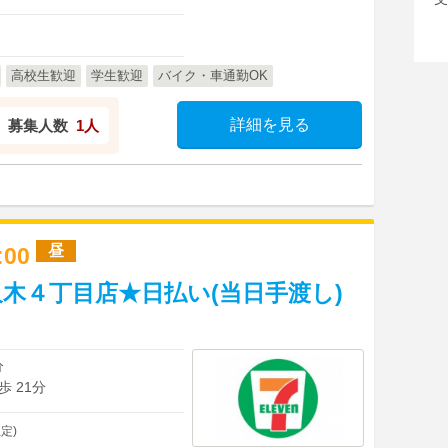
高校生歓迎
学生歓迎
バイク・車通勤OK
詳細を見る
募集人数
1人
昼
7:00
木４丁目店★日払い(当日手渡し)
分
 21分
定)