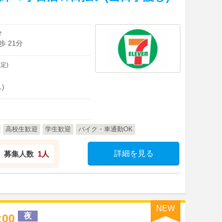
分
 21分
定)
)
高校生歓迎
学生歓迎
バイク・車通勤OK
詳細を見る
募集人数
1人
NEW
夜
2:00