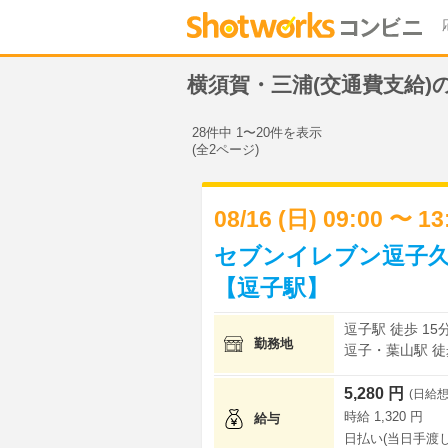
横須賀・三浦(交通費支給
28件中 1〜20件を表示
(全2ページ)
08/16 (日) 09:00 〜 1
セブンイレブン逗子久
【逗子駅】
逗子駅 徒歩 15
勤務地
逗子・葉山駅 徒歩
5,280 円
(日給想
時給 1,320 円
給与
日払い(当日手渡し