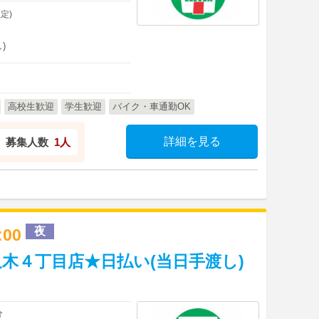
定)
)
高校生歓迎
学生歓迎
バイク・車通勤OK
詳細を見る
募集人数
1人
夜
2:00
木４丁目店★日払い(当日手渡し)
分