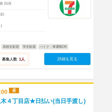
 21分
定)
)
高校生歓迎
学生歓迎
バイク・車通勤OK
詳細を見る
募集人数
1人
昼
7:00
木４丁目店★日払い(当日手渡し)