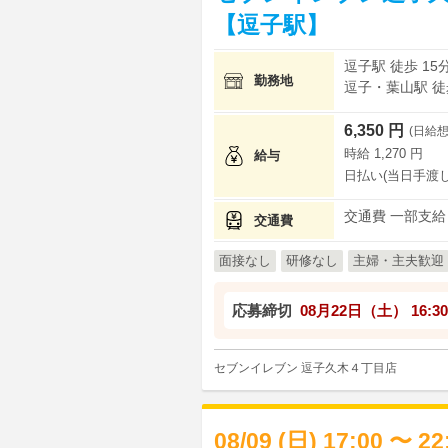
【逗子駅】
逗子駅 徒歩 15
勤務地
逗子・葉山駅 徒歩
6,350 円
(日給想
時給 1,270 円
給与
日払い(当日手渡し
交通費 一部支給
交通費
面接なし
研修なし
主婦・主夫歓迎
応募締切
08月22日（土）
16:30
セブンイレブン 逗子久木４丁目店
08/09 (日) 17:00 〜 2