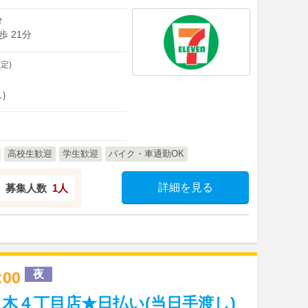
分
 21分
定)
)
高校生歓迎
学生歓迎
バイク・車通勤OK
詳細を見る
募集人数
1人
夜
2:00
木４丁目店★日払い(当日手渡し)