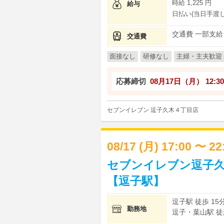
時給 1,225 円
給与
日払い(当日手渡し
交通費 一部支給
交通費
面接なし
研修なし
主婦・主夫歓迎
応募締切
08月17日（月）
12:30
セブンイレブン 逗子久木４丁目店
08/17 (月) 17:00 〜 2
セブンイレブン逗子久
【逗子駅】
逗子駅 徒歩 15
勤務地
逗子・葉山駅 徒歩