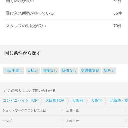
働く環境が良い
61
件
受け入れ態勢が整っている
66
件
スタッフの対応が良い
70
件
同じ条件から探す
当日手渡し
日払い
面接なし
研修なし
交通費支給
駅チカ
この求人について問い合わせる
コンビニバイト TOP
大阪府TOP
大阪府
大阪市
北新地・堂
ショットワークスコンビニとは
店舗一覧
ヘルプ
お知らせ