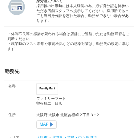
身分証について
採用後の出勤時には本人確認の為、必ず身分証を持参い
ただき店舗スタッフへ提示してください。採用済であっ
ても当日身分証を忘れた場合、勤務ができない場合があ
ります。
・体調不良等の感染が疑われる場合は店舗にご連絡いただき勤務可否をご
判断ください
・就業時のマスク着用や事前検温などの感染対策は、勤務先の規定に準じ
ます
勤務先
名称
ファミリーマート
曽根崎二丁目店
住所
大阪府 大阪市 北区曾根崎２丁目３−２
MAP
エリア
大阪市
>
北新地・堂島・中之島周辺