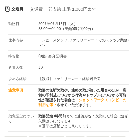
交通費
交通費
一部支給 上限 1,000円まで
勤務日
2026年06月16日（火）
23:00〜04:00（実働05時間00分）
仕事内容
コンビニスタッフ(ファミリーマートでのスタッフ業務)
レジ
持ち物
印鑑
/
身分証明書
募集人数
1人
求める経験
【歓迎】ファミリーマート経験者歓迎
注意事項
勤務の無断欠勤や、連絡欠勤が続いた場合のほか、店
舗の不利益につながる行為やトラブルにつながる可能
性が確認された場合は、
ショットワークスコンビニの
利用を停止
させていただきます。
勤怠認定につい
勤務開始3時間前
までに連絡がなく欠勤した場合は無断
て
欠勤扱いになります。
※基準は店舗ごとに異なります。