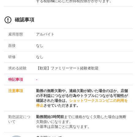
する税額欄に応じた所得税控除がかかります。
確認事項
雇用形態
アルバイト
面接
なし
研修
なし
求める経験
【歓迎】ファミリーマート経験者歓迎
特記事項
-
注意事項
勤務の無断欠勤や、連絡欠勤が続いた場合のほか、店舗
の不利益につながる行為やトラブルにつながる可能性が
確認された場合は、
ショットワークスコンビニの利用を
停止
させていただきます。
勤怠認定につ
勤務開始3時間前
までに連絡がなく欠勤した場合は無断
いて
欠勤扱いになります。
※基準は店舗ごとに異なります。