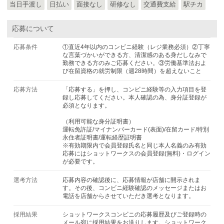
当日手渡し
日払い
面接なし
研修なし
交通費支給
駅チカ
応募について
応募条件
①直近4年以内のコンビニ経験（レジ業務必須）②丁寧
な言葉づかいができる方、清潔感のある身だしなみで
勤務できる方のみご応募ください。③労働基準法およ
び在留資格の就労制限（週28時間）を超えないこと
応募方法
「応募する」を押し、コンビニ経験等の入力項目を登
録し応募してください。本人確認の為、身分証登録が
必須となります。
（利用可能な身分証明書）
運転免許証/マイナンバーカード(表面)/在留カード/特別
永住者証明書/運転経歴証明書
※有効期限内で会員登録氏名と同じ本人名義のみ有効
応募にはショットワークスの会員登録(無料)・ログイン
が必要です。
選考方法
応募内容の確認後に、応募情報が店舗に開示されま
す。その後、コンビニ経験確認のメッセージまたはお
電話を店舗からさせていただき選考となります。
採用結果
ショットワークスコンビニの応募履歴及びご登録時の
メール宛に採用結果をお送りします。ショットワーク