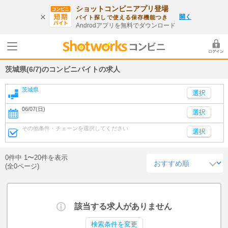
ショットコンビニアプリ登場
開く
バイト探しで使える保存機能つき
Androdアプリを無料でダウンロード
茨城県(6/7)のコンビニバイトの求人
茨城県
06/07(日)
選択
その他条件・チェーンを選択してください
選択
0件中 1〜20件を表示
(全0ページ)
該当する求人がありません
検索条件を変更