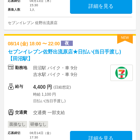
応募締切
08月13日（木）
15:30
詳細を見る
募集人数
1人
セブンイレブン 佐野出流原店
NEW
夜
08/14 (金) 18:00 〜 22:00
セブンイレブン佐野出流原店★日払い(当日手渡し)
【田沼駅】
勤務地
田沼駅 バイク・車 9分
吉水駅 バイク・車 9分
給与
4,400 円
(日給想定)
時給 1,100 円
日払い(当日手渡し)
交通費
交通費 一部支給
面接なし
研修なし
応募締切
08月14日（金）
17:30
詳細を見る