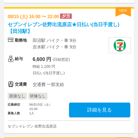
NEW
夕方
08/15 (土) 16:00 〜 22:00
セブンイレブン佐野出流原店★日払い(当日手渡し)
【田沼駅】
勤務地
田沼駅 バイク・車 9分
吉水駅 バイク・車 9分
給与
6,600 円
(日給想定)
時給 1,100 円
日払い(当日手渡し)
交通費
交通費 一部支給
面接なし
研修なし
応募締切
08月15日（土）
15:30
詳細を見る
募集人数
1人
セブンイレブン 佐野出流原店