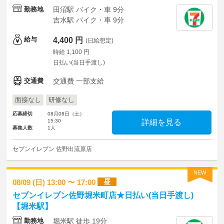
勤務地
田沼駅 バイク・車 9分
吉水駅 バイク・車 9分
給与
4,400 円
(日給想定)
時給 1,100 円
日払い(当日手渡し)
交通費
交通費 一部支給
面接なし
研修なし
応募締切
08月08日（土）
15:30
詳細を見る
募集人数
1人
セブンイレブン 佐野出流原店
NEW
昼
08/09 (日) 13:00 〜 17:00
セブンイレブン佐野堀米町店★日払い(当日手渡し)
【堀米駅】
勤務地
堀米駅 徒歩 19分