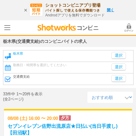
ショットコンビニアプリ登場
開く
バイト探しで使える保存機能つき
Androdアプリを無料でダウンロード
栃木県(交通費支給)のコンビニバイトの求人
栃木県
勤務日・時間帯を選択してください
選択
交通費支給
選択
33件中 1〜20件を表示
(全2ページ)
夕方
08/08 (土) 16:00 〜 20:00
セブンイレブン佐野出流原店★日払い(当日手渡し)
【田沼駅】