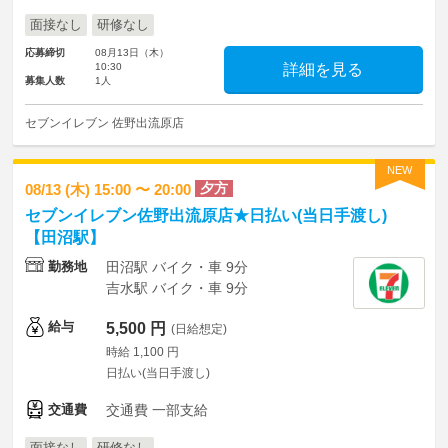
面接なし
研修なし
応募締切
08月13日（木）
10:30
詳細を見る
募集人数
1人
セブンイレブン 佐野出流原店
NEW
夕方
08/13 (木) 15:00 〜 20:00
セブンイレブン佐野出流原店★日払い(当日手渡し)
【田沼駅】
勤務地
田沼駅 バイク・車 9分
吉水駅 バイク・車 9分
給与
5,500 円
(日給想定)
時給 1,100 円
日払い(当日手渡し)
交通費
交通費 一部支給