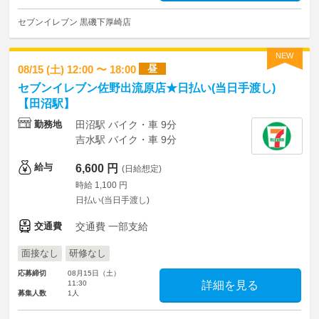
セブンイレブン 黒磯下厚崎店
NEW
昼
08/15 (土) 12:00 〜 18:00
セブンイレブン佐野出流原店★日払い(当日手渡し)
【田沼駅】
勤務地
田沼駅 バイク・車 9分
吉水駅 バイク・車 9分
給与
6,600 円
(日給想定)
時給 1,100 円
日払い(当日手渡し)
交通費
交通費 一部支給
面接なし
研修なし
応募締切
08月15日（土）
11:30
詳細を見る
募集人数
1人