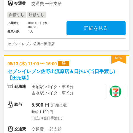
交通費
交通費 一部支給
面接なし
研修なし
応募締切
08月13日（木）
09:30
詳細を見る
募集人数
1人
セブンイレブン 佐野出流原店
NEW
昼
08/13 (木) 11:00 〜 16:00
セブンイレブン佐野出流原店★日払い(当日手渡し)
【田沼駅】
勤務地
田沼駅 バイク・車 9分
吉水駅 バイク・車 9分
給与
5,500 円
(日給想定)
時給 1,100 円
日払い(当日手渡し)
交通費
交通費 一部支給