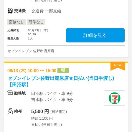
日払い(当日手渡し)
交通費
交通費 一部支給
面接なし
研修なし
応募締切
08月13日（木）
05:30
詳細を見る
募集人数
1人
セブンイレブン 佐野出流原店
NEW
朝
08/13 (木) 10:00 〜 15:00
セブンイレブン佐野出流原店★日払い(当日手渡し)
【田沼駅】
勤務地
田沼駅 バイク・車 9分
吉水駅 バイク・車 9分
給与
5,500 円
(日給想定)
時給 1,100 円
日払い(当日手渡し)