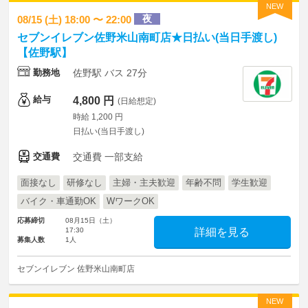
NEW
夜
08/15 (土) 18:00 〜 22:00
セブンイレブン佐野米山南町店★日払い(当日手渡し)
【佐野駅】
勤務地
佐野駅 バス 27分
給与
4,800 円
(日給想定)
時給 1,200 円
日払い(当日手渡し)
交通費
交通費 一部支給
面接なし
研修なし
主婦・主夫歓迎
年齢不問
学生歓迎
バイク・車通勤OK
WワークOK
応募締切
08月15日（土）
17:30
詳細を見る
募集人数
1人
セブンイレブン 佐野米山南町店
NEW