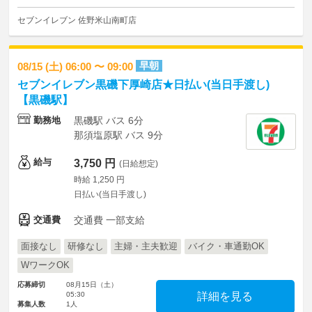
セブンイレブン 佐野米山南町店
早朝
08/15 (土) 06:00 〜 09:00
セブンイレブン黒磯下厚崎店★日払い(当日手渡し)
【黒磯駅】
勤務地
黒磯駅 バス 6分
那須塩原駅 バス 9分
給与
3,750 円
(日給想定)
時給 1,250 円
日払い(当日手渡し)
交通費
交通費 一部支給
面接なし
研修なし
主婦・主夫歓迎
バイク・車通勤OK
WワークOK
応募締切
08月15日（土）
05:30
詳細を見る
募集人数
1人