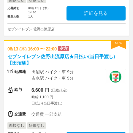
面接なし
研修なし
応募締切
08月13日（木）
14:30
詳細を見る
募集人数
1人
セブンイレブン 佐野出流原店
NEW
夕方
08/13 (木) 16:00 〜 22:00
セブンイレブン佐野出流原店★日払い(当日手渡し)
【田沼駅】
勤務地
田沼駅 バイク・車 9分
吉水駅 バイク・車 9分
給与
6,600 円
(日給想定)
時給 1,100 円
日払い(当日手渡し)
交通費
交通費 一部支給
面接なし
研修なし