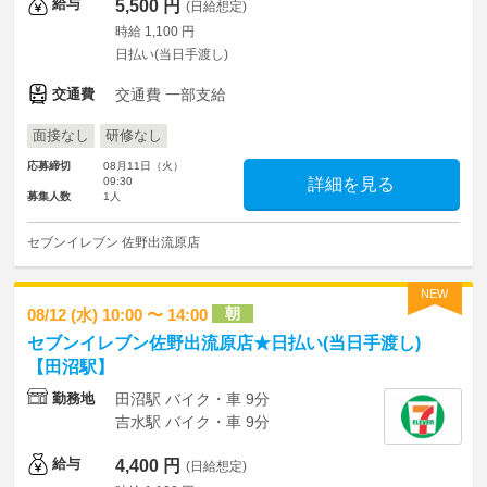
給与
5,500 円
(日給想定)
時給 1,100 円
日払い(当日手渡し)
交通費
交通費 一部支給
面接なし
研修なし
応募締切
08月11日（火）
09:30
詳細を見る
募集人数
1人
セブンイレブン 佐野出流原店
NEW
朝
08/12 (水) 10:00 〜 14:00
セブンイレブン佐野出流原店★日払い(当日手渡し)
【田沼駅】
勤務地
田沼駅 バイク・車 9分
吉水駅 バイク・車 9分
給与
4,400 円
(日給想定)