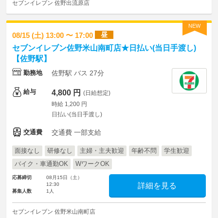
セブンイレブン 佐野出流原店
NEW
昼
08/15 (土) 13:00 〜 17:00
セブンイレブン佐野米山南町店★日払い(当日手渡し)
【佐野駅】
勤務地
佐野駅 バス 27分
給与
4,800 円
(日給想定)
時給 1,200 円
日払い(当日手渡し)
交通費
交通費 一部支給
面接なし
研修なし
主婦・主夫歓迎
年齢不問
学生歓迎
バイク・車通勤OK
WワークOK
応募締切
08月15日（土）
12:30
詳細を見る
募集人数
1人
セブンイレブン 佐野米山南町店