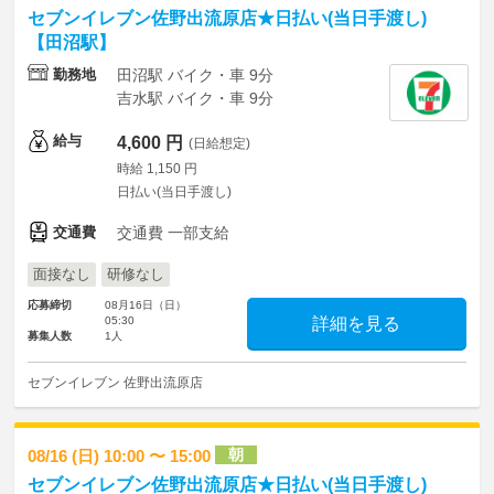
セブンイレブン佐野出流原店★日払い(当日手渡し)
【田沼駅】
勤務地
田沼駅 バイク・車 9分
吉水駅 バイク・車 9分
給与
4,600 円
(日給想定)
時給 1,150 円
日払い(当日手渡し)
交通費
交通費 一部支給
面接なし
研修なし
応募締切
08月16日（日）
05:30
詳細を見る
募集人数
1人
セブンイレブン 佐野出流原店
朝
08/16 (日) 10:00 〜 15:00
セブンイレブン佐野出流原店★日払い(当日手渡し)