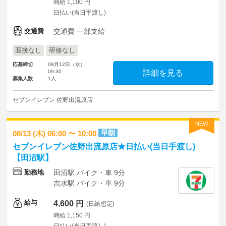
時給 1,100 円
日払い(当日手渡し)
交通費
交通費 一部支給
面接なし
研修なし
応募締切
08月12日（水）
09:30
詳細を見る
募集人数
1人
セブンイレブン 佐野出流原店
NEW
早朝
08/13 (木) 06:00 〜 10:00
セブンイレブン佐野出流原店★日払い(当日手渡し)
【田沼駅】
勤務地
田沼駅 バイク・車 9分
吉水駅 バイク・車 9分
給与
4,600 円
(日給想定)
時給 1,150 円