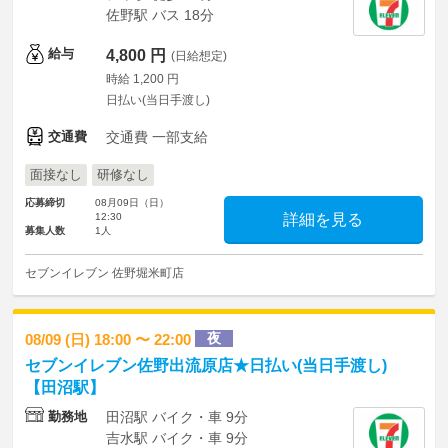
佐野駅 バス 18分
給与
4,800 円
(日給想定)
時給 1,200 円
日払い(当日手渡し)
交通費
交通費 一部支給
面接なし
研修なし
応募締切
08月09日（日）
12:30
詳細を見る
募集人数
1人
セブンイレブン 佐野堀米町店
夜
08/09 (日) 18:00 〜 22:00
セブンイレブン佐野出流原店★日払い(当日手渡し)
【田沼駅】
勤務地
田沼駅 バイク・車 9分
吉水駅 バイク・車 9分