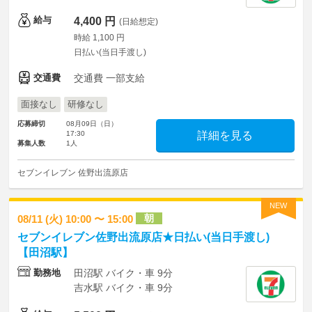
給与
4,400 円
(日給想定)
時給 1,100 円
日払い(当日手渡し)
交通費
交通費 一部支給
面接なし
研修なし
応募締切
08月09日（日）
17:30
詳細を見る
募集人数
1人
セブンイレブン 佐野出流原店
NEW
朝
08/11 (火) 10:00 〜 15:00
セブンイレブン佐野出流原店★日払い(当日手渡し)
【田沼駅】
勤務地
田沼駅 バイク・車 9分
吉水駅 バイク・車 9分