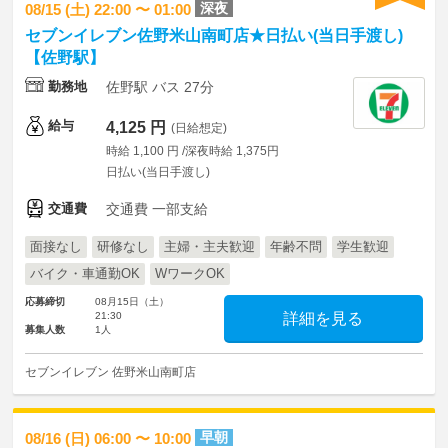
深夜
08/15 (土) 22:00 〜 01:00
セブンイレブン佐野米山南町店★日払い(当日手渡し)
【佐野駅】
勤務地
佐野駅 バス 27分
給与
4,125 円
(日給想定)
時給 1,100 円 /深夜時給 1,375円
日払い(当日手渡し)
交通費
交通費 一部支給
面接なし
研修なし
主婦・主夫歓迎
年齢不問
学生歓迎
バイク・車通勤OK
WワークOK
応募締切
08月15日（土）
21:30
詳細を見る
募集人数
1人
セブンイレブン 佐野米山南町店
早朝
08/16 (日) 06:00 〜 10:00