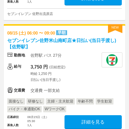
募集人数
1人
セブンイレブン 佐野出流原店
NEW
早朝
08/15 (土) 06:00 〜 09:00
セブンイレブン佐野米山南町店★日払い(当日手渡し)
【佐野駅】
勤務地
佐野駅 バス 27分
給与
3,750 円
(日給想定)
時給 1,250 円
日払い(当日手渡し)
交通費
交通費 一部支給
面接なし
研修なし
主婦・主夫歓迎
年齢不問
学生歓迎
バイク・車通勤OK
WワークOK
応募締切
08月15日（土）
05:30
詳細を見る
募集人数
1人