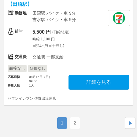
【田沼駅】
勤務地
田沼駅 バイク・車 9分
吉水駅 バイク・車 9分
給与
5,500 円
(日給想定)
時給 1,100 円
日払い(当日手渡し)
交通費
交通費 一部支給
面接なし
研修なし
応募締切
08月16日（日）
09:30
詳細を見る
募集人数
1人
セブンイレブン 佐野出流原店
1
2