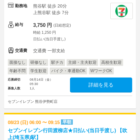
勤務地
熊谷駅 徒歩 20分
上熊谷駅 徒歩 7分
給与
3,750 円
(日給想定)
時給 1,250 円
日払い(当日手渡し)
交通費
交通費 一部支給
面接なし
研修なし
駅チカ
主婦・主夫歓迎
高校生歓迎
年齢不問
学生歓迎
バイク・車通勤OK
WワークOK
応募締切
08月14日（金）
05:30
詳細を見る
募集人数
1人
セブンイレブン 熊谷伊勢町店
早朝
08/23 (日) 06:00 〜 09:15
セブンイレブン行田渡柳店★日払い(当日手渡し) 【吹
上(埼玉県)駅】