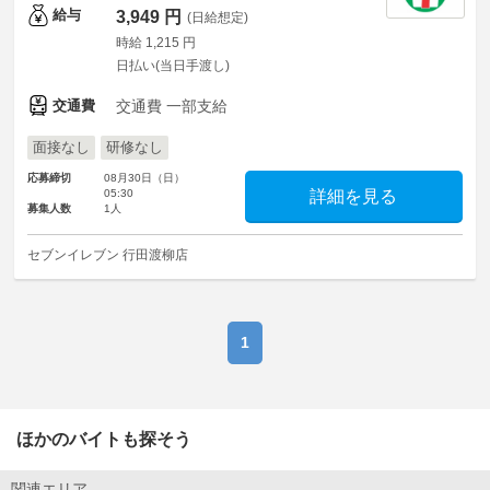
給与
3,949 円
(日給想定)
時給 1,215 円
日払い(当日手渡し)
交通費
交通費 一部支給
面接なし
研修なし
応募締切
08月30日（日）
05:30
詳細を見る
募集人数
1人
セブンイレブン 行田渡柳店
1
ほかのバイトも探そう
関連エリア