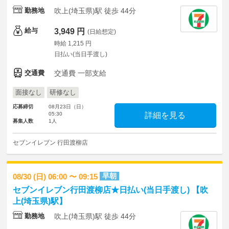
勤務地
吹上(埼玉県)駅 徒歩 44分
給与
3,949 円
(日給想定)
時給 1,215 円
日払い(当日手渡し)
交通費
交通費 一部支給
面接なし
研修なし
応募締切
08月23日（日）
05:30
詳細を見る
募集人数
1人
セブンイレブン 行田渡柳店
早朝
08/30 (日) 06:00 〜 09:15
セブンイレブン行田渡柳店★日払い(当日手渡し) 【吹
上(埼玉県)駅】
勤務地
吹上(埼玉県)駅 徒歩 44分