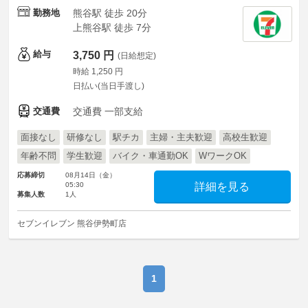
勤務地
熊谷駅 徒歩 20分
上熊谷駅 徒歩 7分
給与
3,750 円
(日給想定)
時給 1,250 円
日払い(当日手渡し)
交通費
交通費 一部支給
面接なし
研修なし
駅チカ
主婦・主夫歓迎
高校生歓迎
年齢不問
学生歓迎
バイク・車通勤OK
WワークOK
応募締切
08月14日（金）
05:30
詳細を見る
募集人数
1人
セブンイレブン 熊谷伊勢町店
1