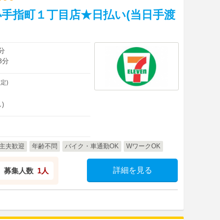
手指町１丁目店★日払い(当日手渡
分
3分
定)
)
主夫歓迎
年齢不問
バイク・車通勤OK
WワークOK
詳細を見る
募集人数
1人