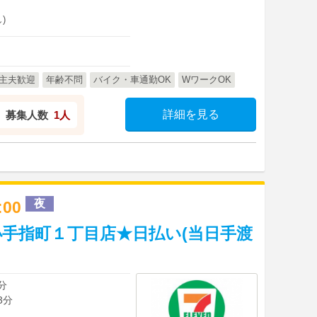
)
主夫歓迎
年齢不問
バイク・車通勤OK
WワークOK
詳細を見る
募集人数
1人
夜
1:00
手指町１丁目店★日払い(当日手渡
分
3分