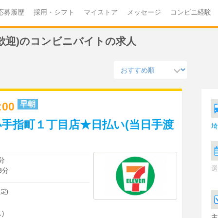
応募履歴
採用・シフト
マイストア
メッセージ
コンビニ経験
夫歓迎)のコンビニバイトの求人
早朝
9:00
手指町１丁目店★日払い(当日手渡
埼
分
選
3分
定)
)
主