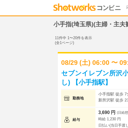
小手指(埼玉県)(主婦・主
11件中 1〜20件を表示
(全1ページ)
08/29 (土) 06:00 〜 0
セブンイレブン所沢小
し) 【小手指駅】
小手指駅 徒歩 7
勤務地
新所沢駅 徒歩 2
3,690 円
(日給想
時給 1,230 円
給与
日払い(当日手渡し