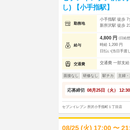
し) 【小手指駅】
小手指駅 徒歩 7
勤務地
新所沢駅 徒歩 2
4,800 円
(日給想
時給 1,200 円
給与
日払い(当日手渡し
交通費 一部支給
交通費
面接なし
研修なし
駅チカ
主婦・
応募締切
08月25日（火）
12:30
セブンイレブン 所沢小手指町１丁目店
08/25 (火) 17:00 〜 2