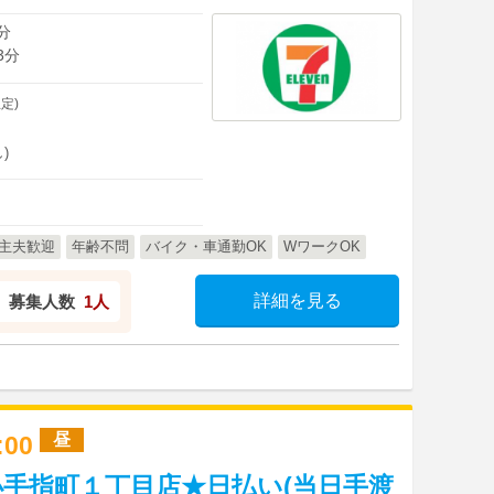
分
3分
定)
)
主夫歓迎
年齢不問
バイク・車通勤OK
WワークOK
詳細を見る
募集人数
1人
昼
7:00
手指町１丁目店★日払い(当日手渡