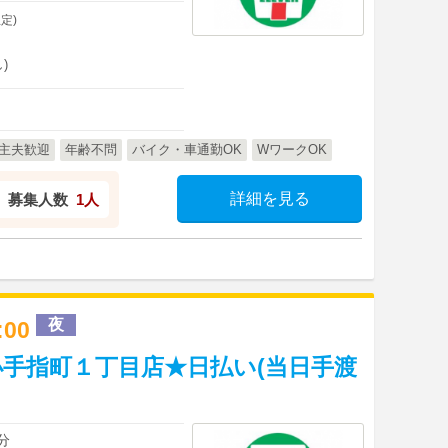
定)
)
主夫歓迎
年齢不問
バイク・車通勤OK
WワークOK
詳細を見る
募集人数
1人
夜
1:00
手指町１丁目店★日払い(当日手渡
分