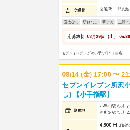
交通費 一部支給
交通費
面接なし
研修なし
駅チカ
主婦・
応募締切
08月29日（土）
05:30
セブンイレブン 所沢小手指町１丁目店
08/14 (金) 17:00 〜 2
セブンイレブン所沢小
し) 【小手指駅】
小手指駅 徒歩 7
勤務地
新所沢駅 徒歩 2
4,800 円
(日給想