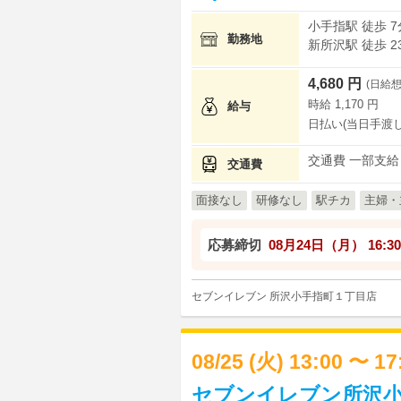
小手指駅 徒歩 7
勤務地
新所沢駅 徒歩 2
4,680 円
(日給想
時給 1,170 円
給与
日払い(当日手渡し
交通費 一部支給
交通費
面接なし
研修なし
駅チカ
主婦・
応募締切
08月24日（月）
16:30
セブンイレブン 所沢小手指町１丁目店
08/25 (火) 13:00 〜 1
セブンイレブン所沢小