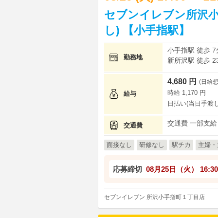
セブンイレブン所沢小
し) 【小手指駅】
小手指駅 徒歩 7
勤務地
新所沢駅 徒歩 2
4,680 円
(日給想
時給 1,170 円
給与
日払い(当日手渡し
交通費 一部支給
交通費
面接なし
研修なし
駅チカ
主婦・
応募締切
08月25日（火）
16:30
セブンイレブン 所沢小手指町１丁目店