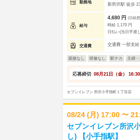
勤務地
新所沢駅 徒歩 2
4,680 円
(日給想
時給 1,170 円
給与
日払い(当日手渡し
交通費 一部支給
交通費
面接なし
研修なし
駅チカ
主婦・
応募締切
08月21日（金）
16:30
セブンイレブン 所沢小手指町１丁目店
08/24 (月) 17:00 〜 2
セブンイレブン所沢小
し) 【小手指駅】