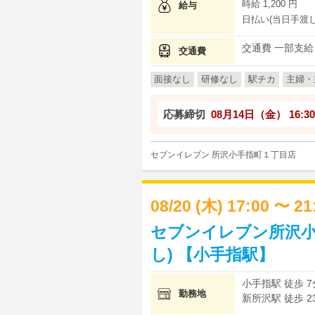
時給 1,200 円
給与
日払い(当日手渡し
交通費 一部支給
交通費
面接なし
研修なし
駅チカ
主婦・
応募締切
08月14日（金）
16:30
セブンイレブン 所沢小手指町１丁目店
08/20 (木) 17:00 〜 2
セブンイレブン所沢小
し) 【小手指駅】
小手指駅 徒歩 7
勤務地
新所沢駅 徒歩 2