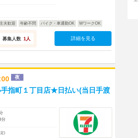
主夫歓迎
年齢不問
バイク・車通勤OK
WワークOK
詳細を見る
募集人数
1人
夜
1:00
手指町１丁目店★日払い(当日手渡
分
3分
定)