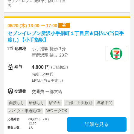
セブンイレブン 所沢小手指町１丁目
店
昼
08/20 (木) 13:00 〜 17:00
セブンイレブン所沢小手指町１丁目店★日払い(当日手
渡し) 【小手指駅】
勤務地
小手指駅 徒歩 7分
新所沢駅 徒歩 23分
給与
4,800 円
(日給想定)
時給 1,200 円
日払い(当日手渡し)
交通費
交通費 一部支給
面接なし
研修なし
駅チカ
主婦・主夫歓迎
年齢不問
バイク・車通勤OK
WワークOK
応募締切
08月20日（木）
12:30
詳細を見る
募集人数
1人