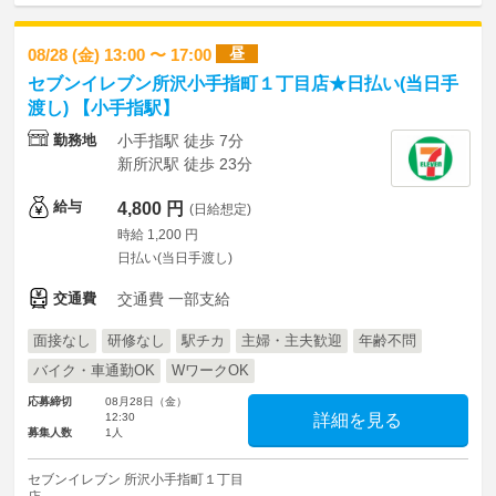
昼
08/28 (金) 13:00 〜 17:00
セブンイレブン所沢小手指町１丁目店★日払い(当日手
渡し) 【小手指駅】
勤務地
小手指駅 徒歩 7分
新所沢駅 徒歩 23分
給与
4,800 円
(日給想定)
時給 1,200 円
日払い(当日手渡し)
交通費
交通費 一部支給
面接なし
研修なし
駅チカ
主婦・主夫歓迎
年齢不問
バイク・車通勤OK
WワークOK
応募締切
08月28日（金）
12:30
詳細を見る
募集人数
1人
セブンイレブン 所沢小手指町１丁目