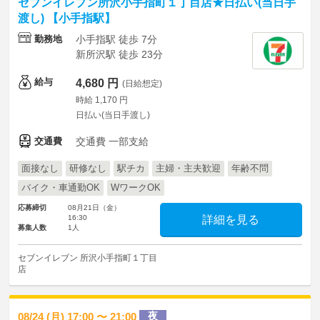
セブンイレブン所沢小手指町１丁目店★日払い(当日手
渡し) 【小手指駅】
勤務地
小手指駅 徒歩 7分
新所沢駅 徒歩 23分
給与
4,680 円
(日給想定)
時給 1,170 円
日払い(当日手渡し)
交通費
交通費 一部支給
面接なし
研修なし
駅チカ
主婦・主夫歓迎
年齢不問
バイク・車通勤OK
WワークOK
応募締切
08月21日（金）
16:30
詳細を見る
募集人数
1人
セブンイレブン 所沢小手指町１丁目
店
夜
08/24 (月) 17:00 〜 21:00