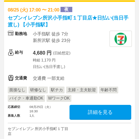
夜
08/25 (火) 17:00 〜 21:00
セブンイレブン所沢小手指町１丁目店★日払い(当日手
渡し) 【小手指駅】
勤務地
小手指駅 徒歩 7分
新所沢駅 徒歩 23分
給与
4,680 円
(日給想定)
時給 1,170 円
日払い(当日手渡し)
交通費
交通費 一部支給
面接なし
研修なし
駅チカ
主婦・主夫歓迎
年齢不問
バイク・車通勤OK
WワークOK
応募締切
08月25日（火）
16:30
詳細を見る
募集人数
1人
セブンイレブン 所沢小手指町１丁目
店