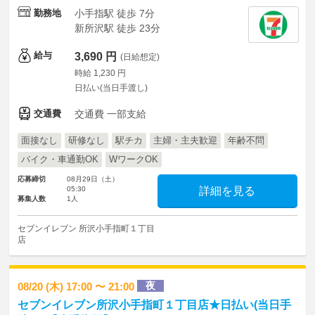
勤務地
小手指駅 徒歩 7分
新所沢駅 徒歩 23分
給与
3,690 円
(日給想定)
時給 1,230 円
日払い(当日手渡し)
交通費
交通費 一部支給
面接なし
研修なし
駅チカ
主婦・主夫歓迎
年齢不問
バイク・車通勤OK
WワークOK
応募締切
08月29日（土）
05:30
詳細を見る
募集人数
1人
セブンイレブン 所沢小手指町１丁目
店
夜
08/20 (木) 17:00 〜 21:00
セブンイレブン所沢小手指町１丁目店★日払い(当日手