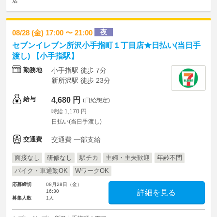
店
夜
08/28 (金) 17:00 〜 21:00
セブンイレブン所沢小手指町１丁目店★日払い(当日手
渡し) 【小手指駅】
勤務地
小手指駅 徒歩 7分
新所沢駅 徒歩 23分
給与
4,680 円
(日給想定)
時給 1,170 円
日払い(当日手渡し)
交通費
交通費 一部支給
面接なし
研修なし
駅チカ
主婦・主夫歓迎
年齢不問
バイク・車通勤OK
WワークOK
応募締切
08月28日（金）
16:30
詳細を見る
募集人数
1人