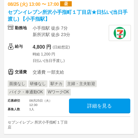
昼
08/25 (火) 13:00 〜 17:00
セブンイレブン所沢小手指町１丁目店★日払い(当日手
渡し) 【小手指駅】
勤務地
小手指駅 徒歩 7分
新所沢駅 徒歩 23分
給与
4,800 円
(日給想定)
時給 1,200 円
日払い(当日手渡し)
交通費
交通費 一部支給
面接なし
研修なし
駅チカ
主婦・主夫歓迎
バイク・車通勤OK
WワークOK
応募締切
08月25日（火）
12:30
詳細を見る
募集人数
1人
セブンイレブン 所沢小手指町１丁目
店