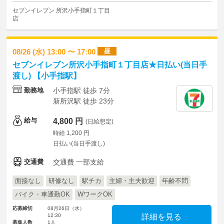
セブンイレブン 所沢小手指町１丁目
店
昼
08/26 (水) 13:00 〜 17:00
セブンイレブン所沢小手指町１丁目店★日払い(当日手
渡し) 【小手指駅】
勤務地
小手指駅 徒歩 7分
新所沢駅 徒歩 23分
給与
4,800 円
(日給想定)
時給 1,200 円
日払い(当日手渡し)
交通費
交通費 一部支給
面接なし
研修なし
駅チカ
主婦・主夫歓迎
年齢不問
バイク・車通勤OK
WワークOK
応募締切
08月26日（水）
12:30
詳細を見る
募集人数
1人