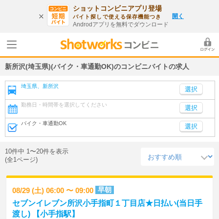
ショットコンビニアプリ登場
開く
バイト探しで使える保存機能つき
Androdアプリを無料でダウンロード
新所沢(埼玉県)(バイク・車通勤OK)のコンビニバイトの求人
埼玉県、新所沢
勤務日・時間帯を選択してください
選択
バイク・車通勤OK
選択
10件中 1〜20件を表示
(全1ページ)
早朝
08/29 (土) 06:00 〜 09:00
セブンイレブン所沢小手指町１丁目店★日払い(当日手
渡し) 【小手指駅】