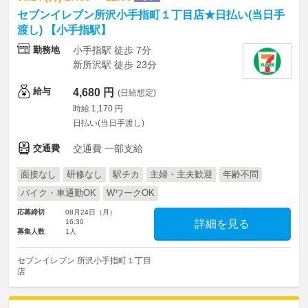
セブンイレブン所沢小手指町１丁目店★日払い(当日手
渡し) 【小手指駅】
勤務地
小手指駅 徒歩 7分
新所沢駅 徒歩 23分
給与
4,680 円
(日給想定)
時給 1,170 円
日払い(当日手渡し)
交通費
交通費 一部支給
面接なし
研修なし
駅チカ
主婦・主夫歓迎
年齢不問
バイク・車通勤OK
WワークOK
応募締切
08月24日（月）
16:30
詳細を見る
募集人数
1人
セブンイレブン 所沢小手指町１丁目
店