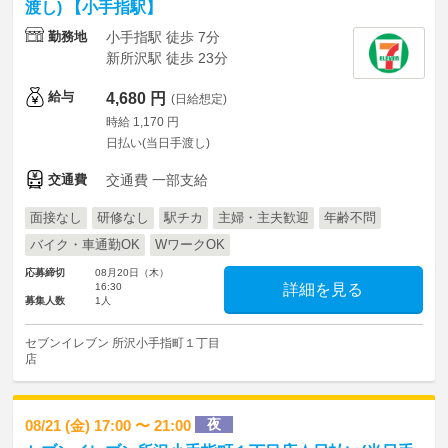
渡し) 【小手指駅】
勤務地
小手指駅 徒歩 7分
新所沢駅 徒歩 23分
給与
4,680 円
(日給想定)
時給 1,170 円
日払い(当日手渡し)
交通費
交通費 一部支給
面接なし
研修なし
駅チカ
主婦・主夫歓迎
年齢不問
バイク・車通勤OK
WワークOK
応募締切
08月20日（木）
16:30
詳細を見る
募集人数
1人
セブンイレブン 所沢小手指町１丁目
店
夜
08/21 (金) 17:00 〜 21:00