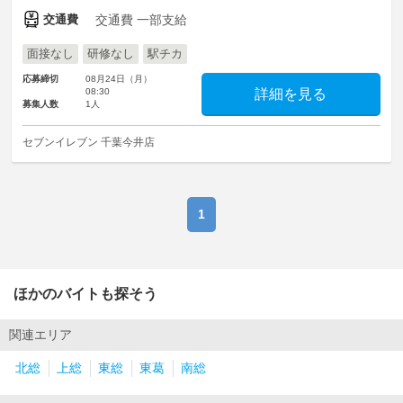
交通費
交通費 一部支給
面接なし
研修なし
駅チカ
応募締切
08月24日（月）
08:30
詳細を見る
募集人数
1人
セブンイレブン 千葉今井店
1
ほかのバイトも探そう
関連エリア
北総
上総
東総
東葛
南総