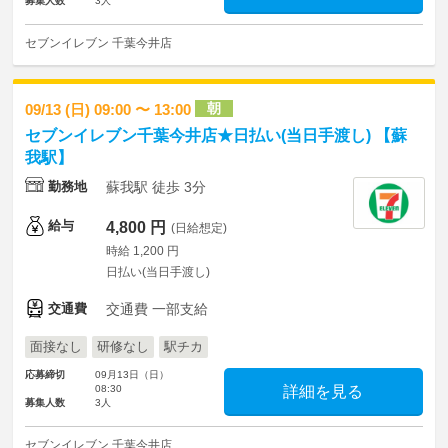
募集人数
3人
セブンイレブン 千葉今井店
朝
09/13 (日) 09:00 〜 13:00
セブンイレブン千葉今井店★日払い(当日手渡し) 【蘇
我駅】
勤務地
蘇我駅 徒歩 3分
給与
4,800 円
(日給想定)
時給 1,200 円
日払い(当日手渡し)
交通費
交通費 一部支給
面接なし
研修なし
駅チカ
応募締切
09月13日（日）
08:30
詳細を見る
募集人数
3人
セブンイレブン 千葉今井店