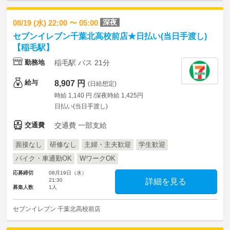
深夜
08/19 (水) 22:00 〜 05:00
セブンイレブン千葉北高校前店★日払い(当日手渡し)
【稲毛駅】
勤務地
稲毛駅 バス 21分
給与
8,907 円
(日給想定)
時給 1,140 円 /深夜時給 1,425円
日払い(当日手渡し)
交通費
交通費 一部支給
面接なし
研修なし
主婦・主夫歓迎
学生歓迎
バイク・車通勤OK
WワークOK
応募締切
08月19日（水）
21:30
詳細を見る
募集人数
1人
セブンイレブン 千葉北高校前店