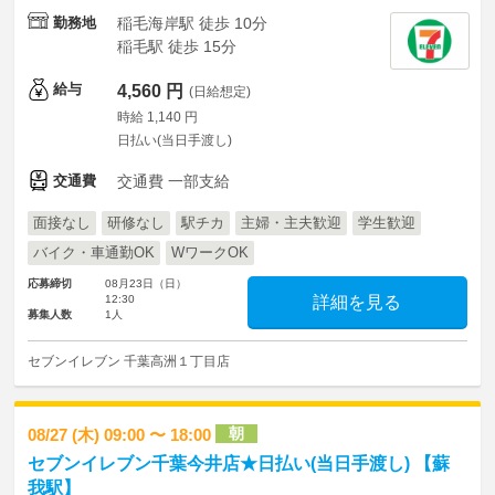
勤務地
稲毛海岸駅 徒歩 10分
稲毛駅 徒歩 15分
給与
4,560 円
(日給想定)
時給 1,140 円
日払い(当日手渡し)
交通費
交通費 一部支給
面接なし
研修なし
駅チカ
主婦・主夫歓迎
学生歓迎
バイク・車通勤OK
WワークOK
応募締切
08月23日（日）
12:30
詳細を見る
募集人数
1人
セブンイレブン 千葉高洲１丁目店
朝
08/27 (木) 09:00 〜 18:00
セブンイレブン千葉今井店★日払い(当日手渡し) 【蘇
我駅】