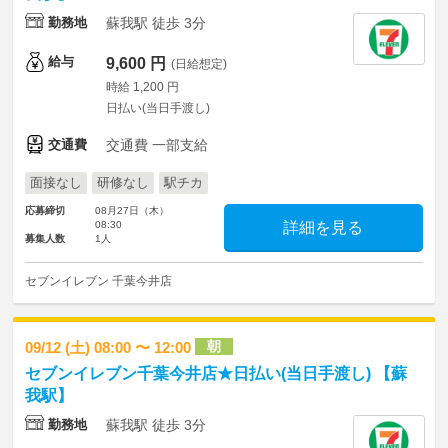
勤務地
蘇我駅 徒歩 3分
給与
9,600 円
(日給想定)
時給 1,200 円
日払い(当日手渡し)
交通費
交通費 一部支給
面接なし
研修なし
駅チカ
応募締切
08月27日（木）
08:30
詳細を見る
募集人数
1人
セブンイレブン 千葉今井店
朝
09/12 (土) 08:00 〜 12:00
セブンイレブン千葉今井店★日払い(当日手渡し) 【蘇
我駅】
勤務地
蘇我駅 徒歩 3分