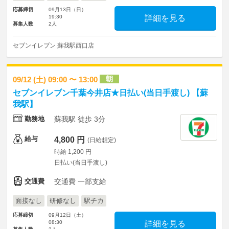
応募締切
09月13日（日）
19:30
詳細を見る
募集人数
2人
セブンイレブン 蘇我駅西口店
朝
09/12 (土) 09:00 〜 13:00
セブンイレブン千葉今井店★日払い(当日手渡し) 【蘇
我駅】
勤務地
蘇我駅 徒歩 3分
給与
4,800 円
(日給想定)
時給 1,200 円
日払い(当日手渡し)
交通費
交通費 一部支給
面接なし
研修なし
駅チカ
応募締切
09月12日（土）
08:30
詳細を見る