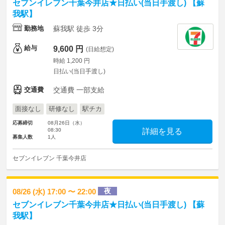
セブンイレブン千葉今井店★日払い(当日手渡し) 【蘇
我駅】
勤務地
蘇我駅 徒歩 3分
給与
9,600 円
(日給想定)
時給 1,200 円
日払い(当日手渡し)
交通費
交通費 一部支給
面接なし
研修なし
駅チカ
応募締切
08月26日（水）
08:30
詳細を見る
募集人数
1人
セブンイレブン 千葉今井店
夜
08/26 (水) 17:00 〜 22:00
セブンイレブン千葉今井店★日払い(当日手渡し) 【蘇
我駅】