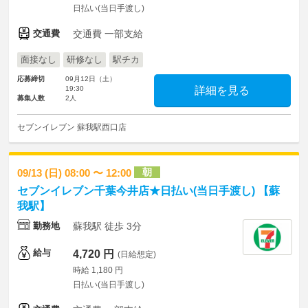
日払い(当日手渡し)
交通費
交通費 一部支給
面接なし
研修なし
駅チカ
応募締切
09月12日（土）
19:30
詳細を見る
募集人数
2人
セブンイレブン 蘇我駅西口店
朝
09/13 (日) 08:00 〜 12:00
セブンイレブン千葉今井店★日払い(当日手渡し) 【蘇
我駅】
勤務地
蘇我駅 徒歩 3分
給与
4,720 円
(日給想定)
時給 1,180 円
日払い(当日手渡し)