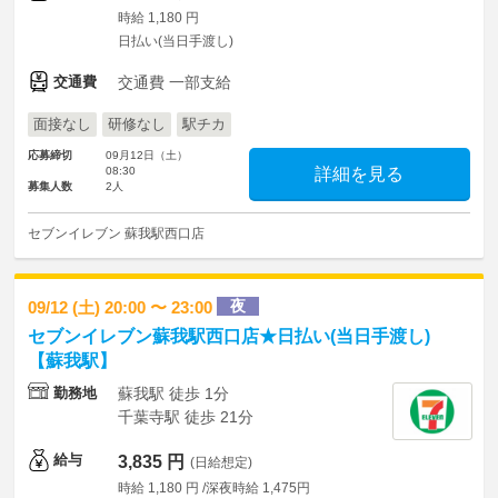
時給 1,180 円
日払い(当日手渡し)
交通費
交通費 一部支給
面接なし
研修なし
駅チカ
応募締切
09月12日（土）
08:30
詳細を見る
募集人数
2人
セブンイレブン 蘇我駅西口店
夜
09/12 (土) 20:00 〜 23:00
セブンイレブン蘇我駅西口店★日払い(当日手渡し)
【蘇我駅】
勤務地
蘇我駅 徒歩 1分
千葉寺駅 徒歩 21分
給与
3,835 円
(日給想定)
時給 1,180 円 /深夜時給 1,475円