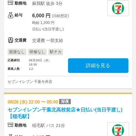
勤務地
蘇我駅 徒歩 3分
給与
6,000 円
(日給想定)
時給 1,200 円
日払い(当日手渡し)
交通費
交通費 一部支給
面接なし
研修なし
駅チカ
応募締切
08月26日（水）
16:30
詳細を見る
募集人数
1人
セブンイレブン 千葉今井店
深夜
08/26 (水) 22:00 〜 05:00
セブンイレブン千葉北高校前店★日払い(当日手渡し)
【稲毛駅】
勤務地
稲毛駅 バス 21分