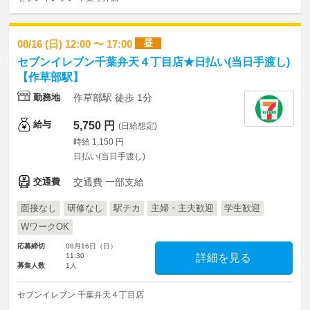
昼
08/16 (日) 12:00 〜 17:00
セブンイレブン千葉弁天４丁目店★日払い(当日手渡し)
【作草部駅】
勤務地
作草部駅 徒歩 1分
給与
5,750 円
(日給想定)
時給 1,150 円
日払い(当日手渡し)
交通費
交通費 一部支給
面接なし
研修なし
駅チカ
主婦・主夫歓迎
学生歓迎
WワークOK
応募締切
08月16日（日）
11:30
詳細を見る
募集人数
1人
セブンイレブン 千葉弁天４丁目店