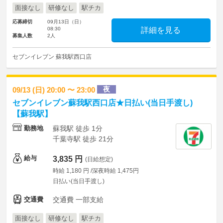
面接なし
研修なし
駅チカ
応募締切
09月13日（日）
08:30
詳細を見る
募集人数
2人
セブンイレブン 蘇我駅西口店
夜
09/13 (日) 20:00 〜 23:00
セブンイレブン蘇我駅西口店★日払い(当日手渡し)
【蘇我駅】
勤務地
蘇我駅 徒歩 1分
千葉寺駅 徒歩 21分
給与
3,835 円
(日給想定)
時給 1,180 円 /深夜時給 1,475円
日払い(当日手渡し)
交通費
交通費 一部支給
面接なし
研修なし
駅チカ