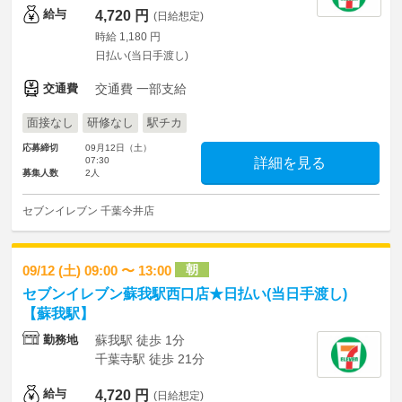
給与
4,720 円
(日給想定)
時給 1,180 円
日払い(当日手渡し)
交通費
交通費 一部支給
面接なし
研修なし
駅チカ
応募締切
09月12日（土）
07:30
詳細を見る
募集人数
2人
セブンイレブン 千葉今井店
朝
09/12 (土) 09:00 〜 13:00
セブンイレブン蘇我駅西口店★日払い(当日手渡し)
【蘇我駅】
勤務地
蘇我駅 徒歩 1分
千葉寺駅 徒歩 21分
給与
4,720 円
(日給想定)