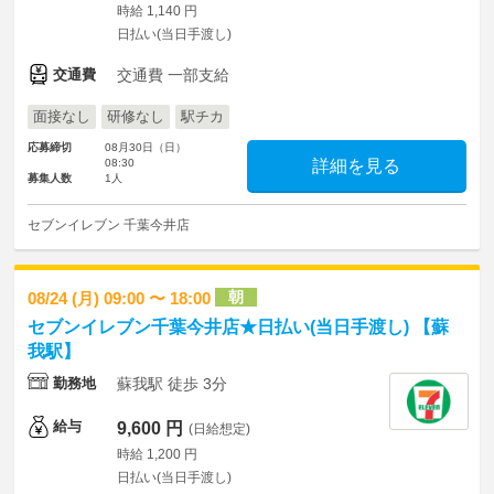
時給 1,140 円
日払い(当日手渡し)
交通費
交通費 一部支給
面接なし
研修なし
駅チカ
応募締切
08月30日（日）
08:30
詳細を見る
募集人数
1人
セブンイレブン 千葉今井店
朝
08/24 (月) 09:00 〜 18:00
セブンイレブン千葉今井店★日払い(当日手渡し) 【蘇
我駅】
勤務地
蘇我駅 徒歩 3分
給与
9,600 円
(日給想定)
時給 1,200 円
日払い(当日手渡し)