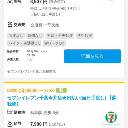
給与
8,907 円
(日給想定)
時給 1,140 円 /深夜時給 1,425円
日払い(当日手渡し)
交通費
交通費 一部支給
面接なし
研修なし
主婦・主夫歓迎
学生歓迎
バイク・車通勤OK
WワークOK
応募締切
08月26日（水）
21:30
詳細を見る
募集人数
1人
セブンイレブン 千葉北高校前店
朝
08/30 (日) 09:00 〜 17:00
セブンイレブン千葉今井店★日払い(当日手渡し) 【蘇
我駅】
勤務地
蘇我駅 徒歩 3分
給与
7,980 円
(日給想定)