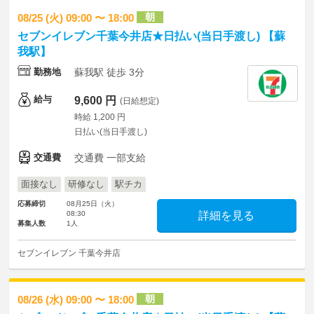
朝
08/25 (火) 09:00 〜 18:00
セブンイレブン千葉今井店★日払い(当日手渡し) 【蘇
我駅】
勤務地
蘇我駅 徒歩 3分
給与
9,600 円
(日給想定)
時給 1,200 円
日払い(当日手渡し)
交通費
交通費 一部支給
面接なし
研修なし
駅チカ
応募締切
08月25日（火）
08:30
詳細を見る
募集人数
1人
セブンイレブン 千葉今井店
朝
08/26 (水) 09:00 〜 18:00