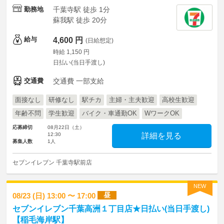
勤務地
千葉寺駅 徒歩 1分
蘇我駅 徒歩 20分
給与
4,600 円
(日給想定)
時給 1,150 円
日払い(当日手渡し)
交通費
交通費 一部支給
面接なし
研修なし
駅チカ
主婦・主夫歓迎
高校生歓迎
年齢不問
学生歓迎
バイク・車通勤OK
WワークOK
応募締切
08月22日（土）
12:30
詳細を見る
募集人数
1人
セブンイレブン 千葉寺駅前店
NEW
昼
08/23 (日) 13:00 〜 17:00
セブンイレブン千葉高洲１丁目店★日払い(当日手渡し)
【稲毛海岸駅】