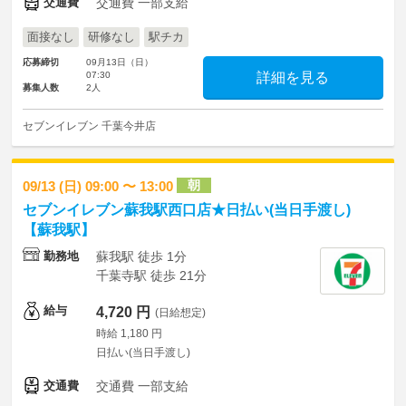
交通費
交通費 一部支給
面接なし
研修なし
駅チカ
応募締切
09月13日（日）
07:30
詳細を見る
募集人数
2人
セブンイレブン 千葉今井店
朝
09/13 (日) 09:00 〜 13:00
セブンイレブン蘇我駅西口店★日払い(当日手渡し)
【蘇我駅】
勤務地
蘇我駅 徒歩 1分
千葉寺駅 徒歩 21分
給与
4,720 円
(日給想定)
時給 1,180 円
日払い(当日手渡し)
交通費
交通費 一部支給