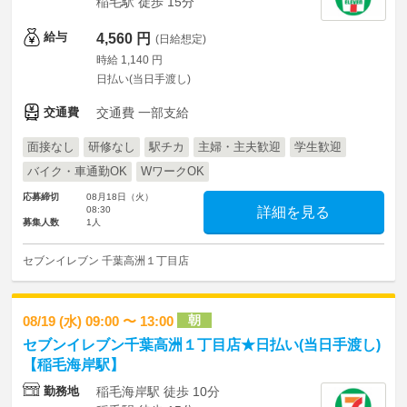
稲毛駅 徒歩 15分
給与
4,560 円
(日給想定)
時給 1,140 円
日払い(当日手渡し)
交通費
交通費 一部支給
面接なし
研修なし
駅チカ
主婦・主夫歓迎
学生歓迎
バイク・車通勤OK
WワークOK
応募締切
08月18日（火）
08:30
詳細を見る
募集人数
1人
セブンイレブン 千葉高洲１丁目店
朝
08/19 (水) 09:00 〜 13:00
セブンイレブン千葉高洲１丁目店★日払い(当日手渡し)
【稲毛海岸駅】
勤務地
稲毛海岸駅 徒歩 10分