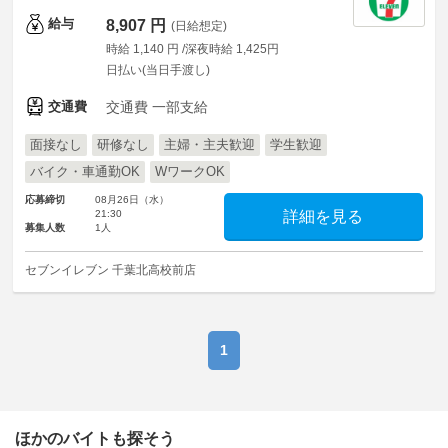
給与
8,907 円
(日給想定)
時給 1,140 円 /深夜時給 1,425円
日払い(当日手渡し)
交通費
交通費 一部支給
面接なし
研修なし
主婦・主夫歓迎
学生歓迎
バイク・車通勤OK
WワークOK
応募締切
08月26日（水）
21:30
詳細を見る
募集人数
1人
セブンイレブン 千葉北高校前店
1
ほかのバイトも探そう