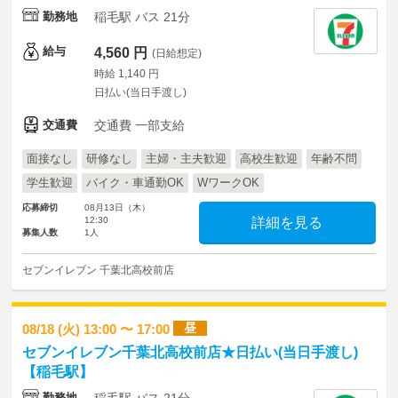
勤務地
稲毛駅 バス 21分
給与
4,560 円
(日給想定)
時給 1,140 円
日払い(当日手渡し)
交通費
交通費 一部支給
面接なし
研修なし
主婦・主夫歓迎
高校生歓迎
年齢不問
学生歓迎
バイク・車通勤OK
WワークOK
応募締切
08月13日（木）
12:30
詳細を見る
募集人数
1人
セブンイレブン 千葉北高校前店
昼
08/18 (火) 13:00 〜 17:00
セブンイレブン千葉北高校前店★日払い(当日手渡し)
【稲毛駅】
勤務地