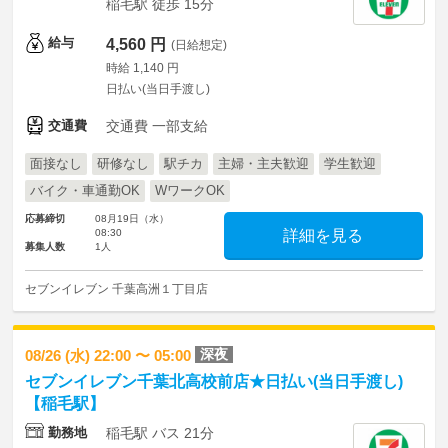
稲毛駅 徒歩 15分
給与
4,560 円
(日給想定)
時給 1,140 円
日払い(当日手渡し)
交通費
交通費 一部支給
面接なし
研修なし
駅チカ
主婦・主夫歓迎
学生歓迎
バイク・車通勤OK
WワークOK
応募締切
08月19日（水）
08:30
詳細を見る
募集人数
1人
セブンイレブン 千葉高洲１丁目店
深夜
08/26 (水) 22:00 〜 05:00
セブンイレブン千葉北高校前店★日払い(当日手渡し)
【稲毛駅】
勤務地
稲毛駅 バス 21分