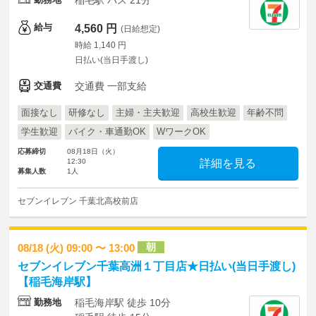
稲毛駅 バス 21分
給与
4,560 円
(日給想定)
時給 1,140 円
日払い(当日手渡し)
交通費
交通費 一部支給
面接なし
研修なし
主婦・主夫歓迎
高校生歓迎
年齢不問
学生歓迎
バイク・車通勤OK
WワークOK
応募締切
08月18日（火）
12:30
詳細を見る
募集人数
1人
セブンイレブン 千葉北高校前店
朝
08/18 (火) 09:00 〜 13:00
セブンイレブン千葉高洲１丁目店★日払い(当日手渡し)
【稲毛海岸駅】
勤務地
稲毛海岸駅 徒歩 10分