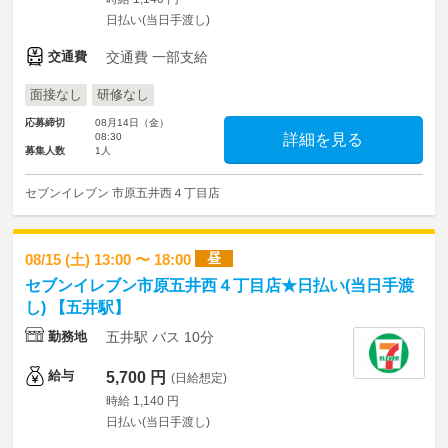
日払い(当日手渡し)
交通費
交通費 一部支給
面接なし
研修なし
応募締切
08月14日（金）
08:30
詳細を見る
募集人数
1人
セブンイレブン 市原五井西４丁目店
昼
08/15 (土) 13:00 〜 18:00
セブンイレブン市原五井西４丁目店★日払い(当日手渡
し) 【五井駅】
勤務地
五井駅 バス 10分
給与
5,700 円
(日給想定)
時給 1,140 円
日払い(当日手渡し)