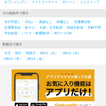
セブンイレブン
ファミリーマート
ローソン
ミニストップ
その他条件で探す
当日手渡し
日払い
面接なし
研修なし
交通費全額
交通費支給
駅チカ
主婦・主夫歓迎
高校生歓迎
年齢不問
学生歓迎
バイク・車通勤OK
WワークOK
勤務日で探す
今日
明日
明後日
08/11（火）
08/12（水）
08/13（木）
08/14（金）