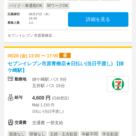
バイク・車通勤OK
WワークOK
応募締切
08月27日（木）
16:30
詳細を見る
募集人数
1人
セブンイレブン 市原青柳店
昼
08/28 (金) 13:00 〜 17:00
セブンイレブン市原青柳店★日払い(当日手渡し) 【姉
ケ崎駅】
勤務地
姉ケ崎駅 バス 9分
五井駅 バス 15分
給与
4,600 円
(日給想定)
時給 1,150 円
日払い(当日手渡し)
交通費
交通費 一部支給
面接なし
研修なし
主婦・主夫歓迎
年齢不問
学生歓迎