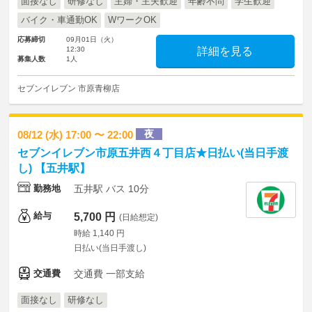
面接なし
研修なし
主婦・主夫歓迎
年齢不問
学生歓迎
バイク・車通勤OK
WワークOK
応募締切
09月01日（火）
12:30
詳細を見る
募集人数
1人
セブンイレブン 市原青柳店
夜
08/12 (水) 17:00 〜 22:00
セブンイレブン市原五井西４丁目店★日払い(当日手渡
し) 【五井駅】
勤務地
五井駅 バス 10分
給与
5,700 円
(日給想定)
時給 1,140 円
日払い(当日手渡し)
交通費
交通費 一部支給
面接なし
研修なし