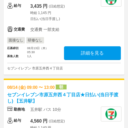
給与
3,435 円
(日給想定)
時給 1,145 円
日払い(当日手渡し)
交通費
交通費 一部支給
面接なし
研修なし
応募締切
08月13日（木）
05:30
詳細を見る
募集人数
1人
セブンイレブン 市原五井西４丁目店
朝
08/14 (金) 09:00 〜 13:00
セブンイレブン市原五井西４丁目店★日払い(当日手渡
し) 【五井駅】
勤務地
五井駅 バス 10分
給与
4,560 円
(日給想定)
時給 1,140 円