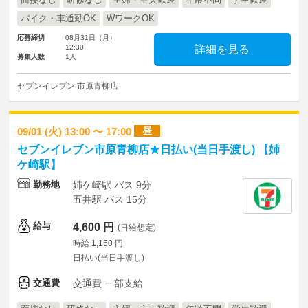
面接なし
研修なし
主婦・主夫歓迎
年齢不問
学生歓迎
バイク・車通勤OK
WワークOK
応募締切
08月31日（月）
12:30
詳細を見る
募集人数
1人
セブンイレブン 市原青柳店
昼
09/01 (火) 13:00 〜 17:00
セブンイレブン市原青柳店★日払い(当日手渡し) 【姉
ケ崎駅】
勤務地
姉ケ崎駅 バス 9分
五井駅 バス 15分
給与
4,600 円
(日給想定)
時給 1,150 円
日払い(当日手渡し)
交通費
交通費 一部支給