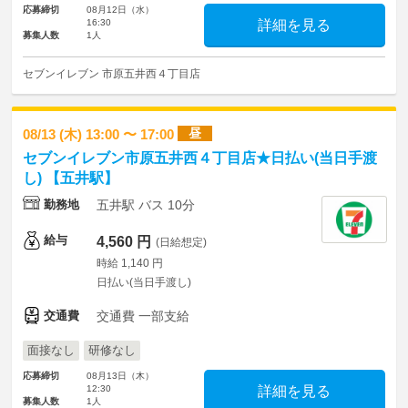
応募締切
08月12日（水）
16:30
詳細を見る
募集人数
1人
セブンイレブン 市原五井西４丁目店
昼
08/13 (木) 13:00 〜 17:00
セブンイレブン市原五井西４丁目店★日払い(当日手渡
し) 【五井駅】
勤務地
五井駅 バス 10分
給与
4,560 円
(日給想定)
時給 1,140 円
日払い(当日手渡し)
交通費
交通費 一部支給
面接なし
研修なし
応募締切
08月13日（木）
12:30
詳細を見る
募集人数
1人