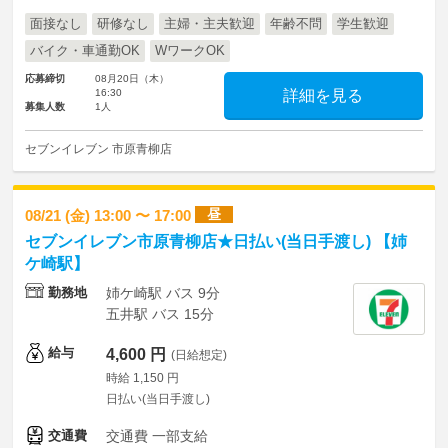
面接なし
研修なし
主婦・主夫歓迎
年齢不問
学生歓迎
バイク・車通勤OK
WワークOK
応募締切
08月20日（木）
16:30
詳細を見る
募集人数
1人
セブンイレブン 市原青柳店
昼
08/21 (金) 13:00 〜 17:00
セブンイレブン市原青柳店★日払い(当日手渡し) 【姉
ケ崎駅】
勤務地
姉ケ崎駅 バス 9分
五井駅 バス 15分
給与
4,600 円
(日給想定)
時給 1,150 円
日払い(当日手渡し)
交通費
交通費 一部支給