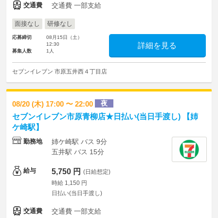
交通費
交通費 一部支給
面接なし
研修なし
応募締切
08月15日（土）
12:30
詳細を見る
募集人数
1人
セブンイレブン 市原五井西４丁目店
夜
08/20 (木) 17:00 〜 22:00
セブンイレブン市原青柳店★日払い(当日手渡し) 【姉
ケ崎駅】
勤務地
姉ケ崎駅 バス 9分
五井駅 バス 15分
給与
5,750 円
(日給想定)
時給 1,150 円
日払い(当日手渡し)
交通費
交通費 一部支給