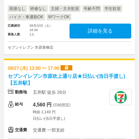
面接なし
研修なし
主婦・主夫歓迎
年齢不問
学生歓迎
バイク・車通勤OK
WワークOK
応募締切
08月22日（土）
16:30
詳細を見る
募集人数
1人
セブンイレブン 市原青柳店
昼
08/27 (木) 13:00 〜 17:00
セブンイレブン市原吹上通り店★日払い(当日手渡し)
【五井駅】
勤務地
五井駅 徒歩 26分
給与
4,560 円
(日給想定)
時給 1,140 円
日払い(当日手渡し)
交通費
交通費 一部支給