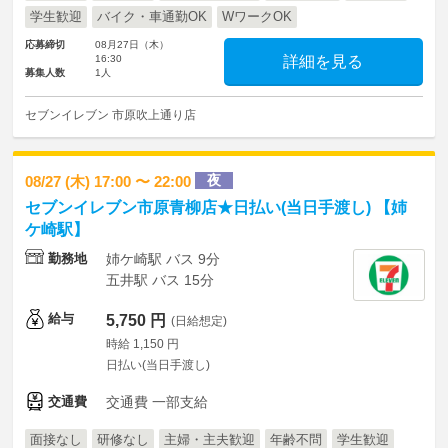
学生歓迎
バイク・車通勤OK
WワークOK
応募締切
08月27日（木）
16:30
詳細を見る
募集人数
1人
セブンイレブン 市原吹上通り店
夜
08/27 (木) 17:00 〜 22:00
セブンイレブン市原青柳店★日払い(当日手渡し) 【姉
ケ崎駅】
勤務地
姉ケ崎駅 バス 9分
五井駅 バス 15分
給与
5,750 円
(日給想定)
時給 1,150 円
日払い(当日手渡し)
交通費
交通費 一部支給
面接なし
研修なし
主婦・主夫歓迎
年齢不問
学生歓迎