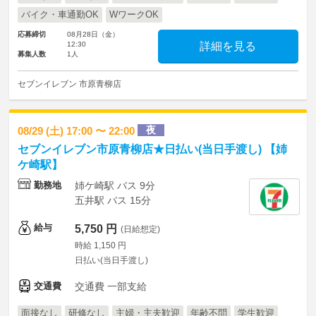
バイク・車通勤OK
WワークOK
応募締切
08月28日（金）
12:30
詳細を見る
募集人数
1人
セブンイレブン 市原青柳店
夜
08/29 (土) 17:00 〜 22:00
セブンイレブン市原青柳店★日払い(当日手渡し) 【姉
ケ崎駅】
勤務地
姉ケ崎駅 バス 9分
五井駅 バス 15分
給与
5,750 円
(日給想定)
時給 1,150 円
日払い(当日手渡し)
交通費
交通費 一部支給
面接なし
研修なし
主婦・主夫歓迎
年齢不問
学生歓迎