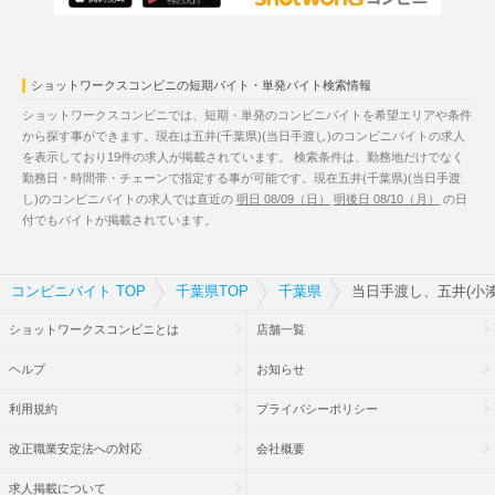
ショットワークスコンビニの短期バイト・単発バイト検索情報
ショットワークスコンビニでは、短期・単発のコンビニバイトを希望エリアや条件
から探す事ができます。現在は五井(千葉県)(当日手渡し)のコンビニバイトの求人
を表示しており19件の求人が掲載されています。 検索条件は、勤務地だけでなく
勤務日・時間帯・チェーンで指定する事が可能です。現在五井(千葉県)(当日手渡
し)のコンビニバイトの求人では直近の
明日 08/09（日）
明後日 08/10（月）
の日
付でもバイトが掲載されています。
コンビニバイト TOP
千葉県TOP
千葉県
当日手渡し、五井(小
ショットワークスコンビニとは
店舗一覧
ヘルプ
お知らせ
利用規約
プライバシーポリシー
改正職業安定法への対応
会社概要
求人掲載について