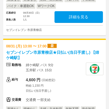
バイク・車通勤OK
WワークOK
応募締切
08月30日（日）
12:30
詳細を見る
募集人数
1人
セブンイレブン 市原青柳店
昼
08/31 (月) 13:00 〜 17:00
セブンイレブン市原青柳店★日払い(当日手渡し) 【姉
ケ崎駅】
勤務地
姉ケ崎駅 バス 9分
五井駅 バス 15分
給与
4,600 円
(日給想定)
時給 1,150 円
日払い(当日手渡し)
交通費
交通費 一部支給