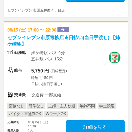
セブンイレブン 市原五井西４丁目店
夜
08/15 (土) 17:00 〜 22:00
セブンイレブン市原青柳店★日払い(当日手渡し) 【姉
ケ崎駅】
勤務地
姉ケ崎駅 バス 9分
五井駅 バス 15分
給与
5,750 円
(日給想定)
時給 1,150 円
日払い(当日手渡し)
交通費
交通費 一部支給
面接なし
研修なし
主婦・主夫歓迎
年齢不問
学生歓迎
バイク・車通勤OK
WワークOK
応募締切
08月15日（土）
16:30
詳細を見る
募集人数
1人