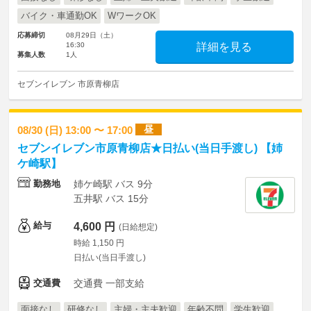
バイク・車通勤OK
WワークOK
応募締切
08月29日（土）
16:30
詳細を見る
募集人数
1人
セブンイレブン 市原青柳店
昼
08/30 (日) 13:00 〜 17:00
セブンイレブン市原青柳店★日払い(当日手渡し) 【姉
ケ崎駅】
勤務地
姉ケ崎駅 バス 9分
五井駅 バス 15分
給与
4,600 円
(日給想定)
時給 1,150 円
日払い(当日手渡し)
交通費
交通費 一部支給
面接なし
研修なし
主婦・主夫歓迎
年齢不問
学生歓迎