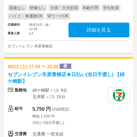
面接なし
研修なし
主婦・主夫歓迎
年齢不問
学生歓迎
バイク・車通勤OK
WワークOK
応募締切
08月21日（金）
12:30
詳細を見る
募集人数
1人
セブンイレブン 市原青柳店
夜
08/22 (土) 17:00 〜 22:00
セブンイレブン市原青柳店★日払い(当日手渡し) 【姉
ケ崎駅】
勤務地
姉ケ崎駅 バス 9分
五井駅 バス 15分
給与
5,750 円
(日給想定)
時給 1,150 円
日払い(当日手渡し)
交通費
交通費 一部支給