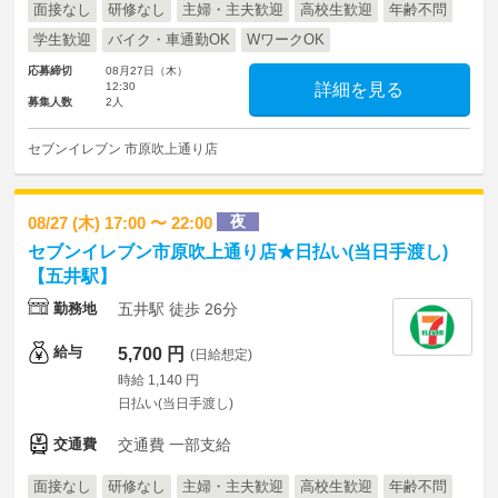
面接なし
研修なし
主婦・主夫歓迎
高校生歓迎
年齢不問
学生歓迎
バイク・車通勤OK
WワークOK
応募締切
08月27日（木）
12:30
詳細を見る
募集人数
2人
セブンイレブン 市原吹上通り店
夜
08/27 (木) 17:00 〜 22:00
セブンイレブン市原吹上通り店★日払い(当日手渡し)
【五井駅】
勤務地
五井駅 徒歩 26分
給与
5,700 円
(日給想定)
時給 1,140 円
日払い(当日手渡し)
交通費
交通費 一部支給
面接なし
研修なし
主婦・主夫歓迎
高校生歓迎
年齢不問