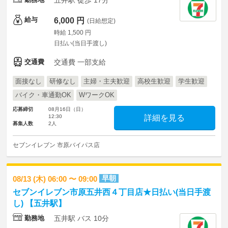
五井駅 徒歩 17分
給与
6,000 円
(日給想定)
時給 1,500 円
日払い(当日手渡し)
交通費
交通費 一部支給
面接なし
研修なし
主婦・主夫歓迎
高校生歓迎
学生歓迎
バイク・車通勤OK
WワークOK
応募締切
08月16日（日）
12:30
詳細を見る
募集人数
2人
セブンイレブン 市原バイパス店
早朝
08/13 (木) 06:00 〜 09:00
セブンイレブン市原五井西４丁目店★日払い(当日手渡
し) 【五井駅】
勤務地
五井駅 バス 10分