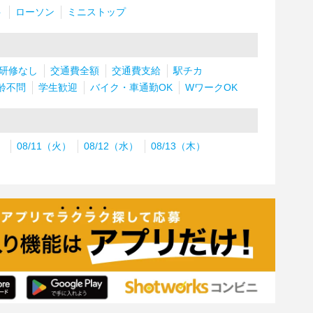
ト
ローソン
ミニストップ
研修なし
交通費全額
交通費支給
駅チカ
齢不問
学生歓迎
バイク・車通勤OK
WワークOK
）
08/11（火）
08/12（水）
08/13（木）