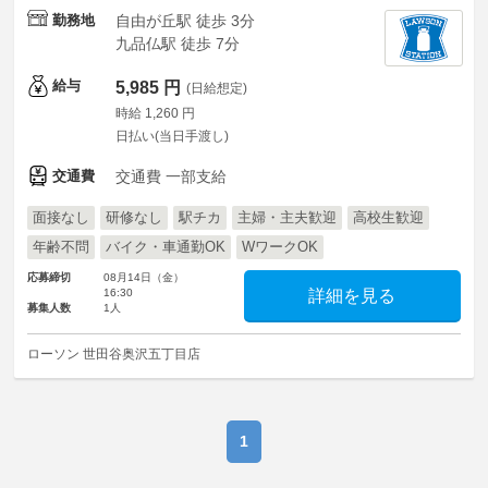
勤務地
自由が丘駅 徒歩 3分
九品仏駅 徒歩 7分
給与
5,985 円
(日給想定)
時給 1,260 円
日払い(当日手渡し)
交通費
交通費 一部支給
面接なし
研修なし
駅チカ
主婦・主夫歓迎
高校生歓迎
年齢不問
バイク・車通勤OK
WワークOK
応募締切
08月14日（金）
16:30
詳細を見る
募集人数
1人
ローソン 世田谷奥沢五丁目店
1