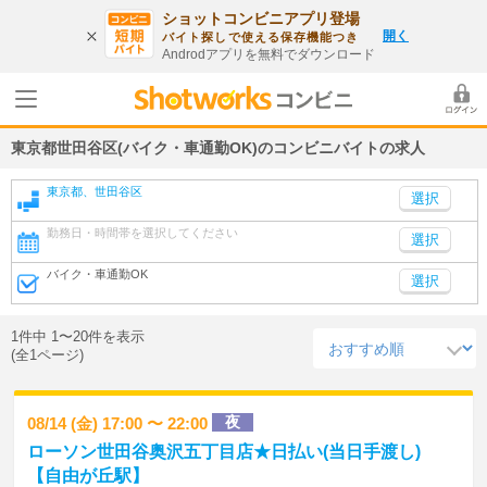
ショットコンビニアプリ登場
開く
バイト探しで使える保存機能つき
Androdアプリを無料でダウンロード
東京都世田谷区(バイク・車通勤OK)のコンビニバイトの求人
東京都、世田谷区
勤務日・時間帯を選択してください
選択
バイク・車通勤OK
選択
1件中 1〜20件を表示
(全1ページ)
夜
08/14 (金) 17:00 〜 22:00
ローソン世田谷奥沢五丁目店★日払い(当日手渡し)
【自由が丘駅】