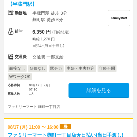
【半蔵門駅】
勤務地
半蔵門駅 徒歩 3分
麹町駅 徒歩 6分
給与
6,350 円
(日給想定)
時給 1,270 円
日払い(当日手渡し)
交通費
交通費 一部支給
面接なし
研修なし
駅チカ
主婦・主夫歓迎
年齢不問
WワークOK
応募締切
08月17日（月）
07:30
詳細を見る
募集人数
1人
ファミリーマート 麹町一丁目店
昼
08/17 (月) 11:00 〜 16:00
ファミリーマート麹町一丁目店★日払い(当日手渡し)