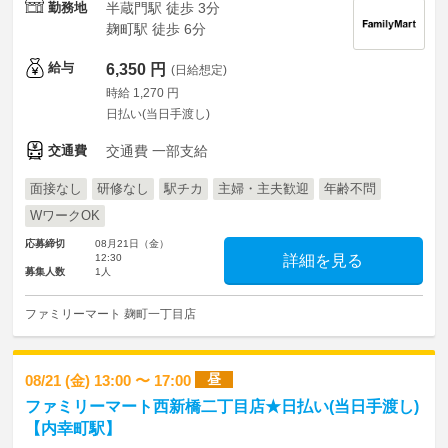
勤務地
半蔵門駅 徒歩 3分
麹町駅 徒歩 6分
給与
6,350 円
(日給想定)
時給 1,270 円
日払い(当日手渡し)
交通費
交通費 一部支給
面接なし
研修なし
駅チカ
主婦・主夫歓迎
年齢不問
WワークOK
応募締切
08月21日（金）
12:30
詳細を見る
募集人数
1人
ファミリーマート 麹町一丁目店
昼
08/21 (金) 13:00 〜 17:00
ファミリーマート西新橋二丁目店★日払い(当日手渡し)
【内幸町駅】