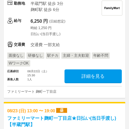
勤務地
半蔵門駅 徒歩 3分
麹町駅 徒歩 6分
給与
6,250 円
(日給想定)
時給 1,250 円
日払い(当日手渡し)
交通費
交通費 一部支給
面接なし
研修なし
駅チカ
主婦・主夫歓迎
年齢不問
WワークOK
応募締切
08月22日（土）
15:30
詳細を見る
募集人数
1人
ファミリーマート 麹町一丁目店
昼
08/23 (日) 13:00 〜 19:00
ファミリーマート麹町一丁目店★日払い(当日手渡し)
【半蔵門駅】