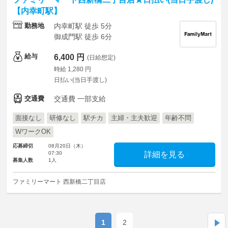
【内幸町駅】
勤務地
内幸町駅 徒歩 5分
御成門駅 徒歩 6分
給与
6,400 円
(日給想定)
時給 1,280 円
日払い(当日手渡し)
交通費
交通費 一部支給
面接なし
研修なし
駅チカ
主婦・主夫歓迎
年齢不問
WワークOK
応募締切
08月20日（木）
07:30
詳細を見る
募集人数
1人
ファミリーマート 西新橋二丁目店
1
2