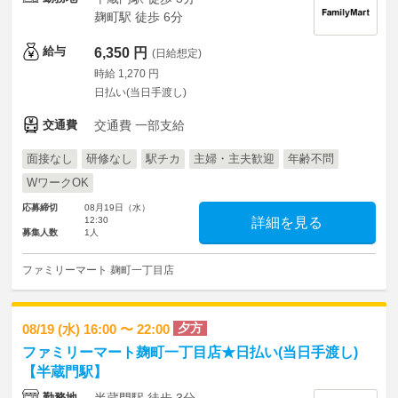
麹町駅 徒歩 6分
給与
6,350 円
(日給想定)
時給 1,270 円
日払い(当日手渡し)
交通費
交通費 一部支給
面接なし
研修なし
駅チカ
主婦・主夫歓迎
年齢不問
WワークOK
応募締切
08月19日（水）
12:30
詳細を見る
募集人数
1人
ファミリーマート 麹町一丁目店
夕方
08/19 (水) 16:00 〜 22:00
ファミリーマート麹町一丁目店★日払い(当日手渡し)
【半蔵門駅】
勤務地