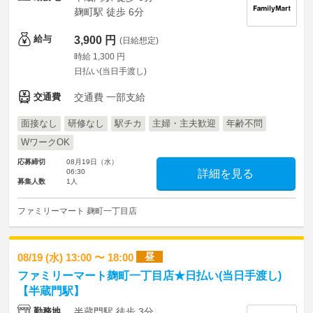
麹町駅 徒歩 6分
給与
3,900 円
(日給想定)
時給 1,300 円
日払い(当日手渡し)
交通費
交通費 一部支給
面接なし
研修なし
駅チカ
主婦・主夫歓迎
年齢不問
WワークOK
応募締切
08月19日（水）
06:30
詳細を見る
募集人数
1人
ファミリーマート 麹町一丁目店
昼
08/19 (水) 13:00 〜 18:00
ファミリーマート麹町一丁目店★日払い(当日手渡し)
【半蔵門駅】
勤務地
半蔵門駅 徒歩 3分