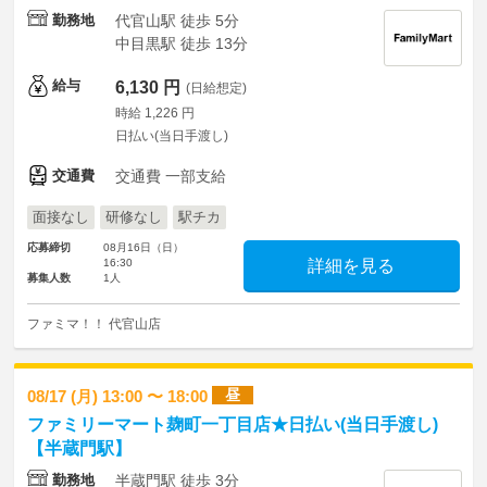
勤務地
代官山駅 徒歩 5分
中目黒駅 徒歩 13分
給与
6,130 円
(日給想定)
時給 1,226 円
日払い(当日手渡し)
交通費
交通費 一部支給
面接なし
研修なし
駅チカ
応募締切
08月16日（日）
16:30
詳細を見る
募集人数
1人
ファミマ！！ 代官山店
昼
08/17 (月) 13:00 〜 18:00
ファミリーマート麹町一丁目店★日払い(当日手渡し)
【半蔵門駅】
勤務地
半蔵門駅 徒歩 3分