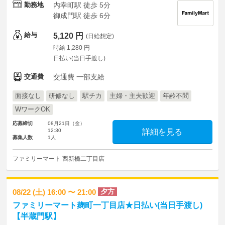
勤務地
内幸町駅 徒歩 5分
御成門駅 徒歩 6分
給与
5,120 円
(日給想定)
時給 1,280 円
日払い(当日手渡し)
交通費
交通費 一部支給
面接なし
研修なし
駅チカ
主婦・主夫歓迎
年齢不問
WワークOK
応募締切
08月21日（金）
12:30
詳細を見る
募集人数
1人
ファミリーマート 西新橋二丁目店
夕方
08/22 (土) 16:00 〜 21:00
ファミリーマート麹町一丁目店★日払い(当日手渡し)
【半蔵門駅】