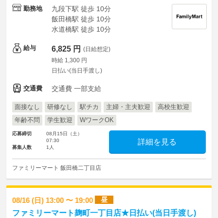
勤務地
九段下駅 徒歩 10分
飯田橋駅 徒歩 10分
水道橋駅 徒歩 10分
給与
6,825 円
(日給想定)
時給 1,300 円
日払い(当日手渡し)
交通費
交通費 一部支給
面接なし
研修なし
駅チカ
主婦・主夫歓迎
高校生歓迎
年齢不問
学生歓迎
WワークOK
応募締切
08月15日（土）
07:30
詳細を見る
募集人数
1人
ファミリーマート 飯田橋二丁目店
昼
08/16 (日) 13:00 〜 19:00
ファミリーマート麹町一丁目店★日払い(当日手渡し)