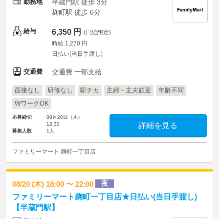
勤務地
半蔵門駅 徒歩 3分
麹町駅 徒歩 6分
給与
6,350 円
(日給想定)
時給 1,270 円
日払い(当日手渡し)
交通費
交通費 一部支給
面接なし
研修なし
駅チカ
主婦・主夫歓迎
年齢不問
WワークOK
応募締切
08月20日（木）
12:30
詳細を見る
募集人数
1人
ファミリーマート 麹町一丁目店
夜
08/20 (木) 18:00 〜 22:00
ファミリーマート麹町一丁目店★日払い(当日手渡し)
【半蔵門駅】