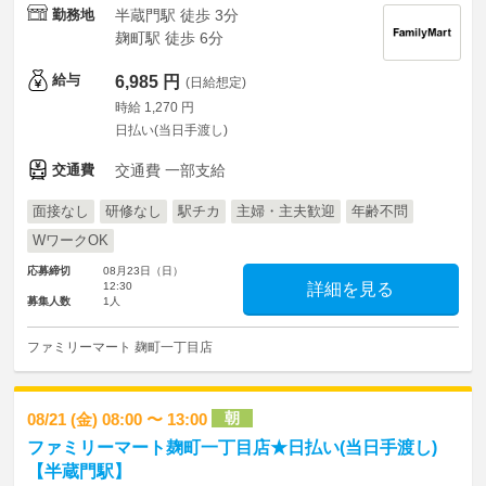
勤務地
半蔵門駅 徒歩 3分
麹町駅 徒歩 6分
給与
6,985 円
(日給想定)
時給 1,270 円
日払い(当日手渡し)
交通費
交通費 一部支給
面接なし
研修なし
駅チカ
主婦・主夫歓迎
年齢不問
WワークOK
応募締切
08月23日（日）
12:30
詳細を見る
募集人数
1人
ファミリーマート 麹町一丁目店
朝
08/21 (金) 08:00 〜 13:00
ファミリーマート麹町一丁目店★日払い(当日手渡し)
【半蔵門駅】