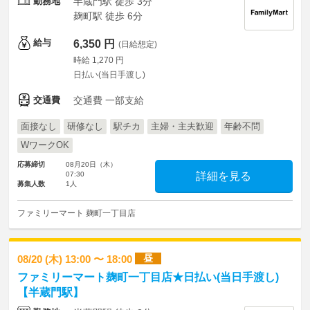
勤務地
半蔵門駅 徒歩 3分
麹町駅 徒歩 6分
給与
6,350 円
(日給想定)
時給 1,270 円
日払い(当日手渡し)
交通費
交通費 一部支給
面接なし
研修なし
駅チカ
主婦・主夫歓迎
年齢不問
WワークOK
応募締切
08月20日（木）
07:30
詳細を見る
募集人数
1人
ファミリーマート 麹町一丁目店
昼
08/20 (木) 13:00 〜 18:00
ファミリーマート麹町一丁目店★日払い(当日手渡し)
【半蔵門駅】