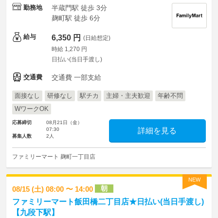
勤務地
半蔵門駅 徒歩 3分
麹町駅 徒歩 6分
給与
6,350 円
(日給想定)
時給 1,270 円
日払い(当日手渡し)
交通費
交通費 一部支給
面接なし
研修なし
駅チカ
主婦・主夫歓迎
年齢不問
WワークOK
応募締切
08月21日（金）
07:30
詳細を見る
募集人数
2人
ファミリーマート 麹町一丁目店
NEW
朝
08/15 (土) 08:00 〜 14:00
ファミリーマート飯田橋二丁目店★日払い(当日手渡し)
【九段下駅】