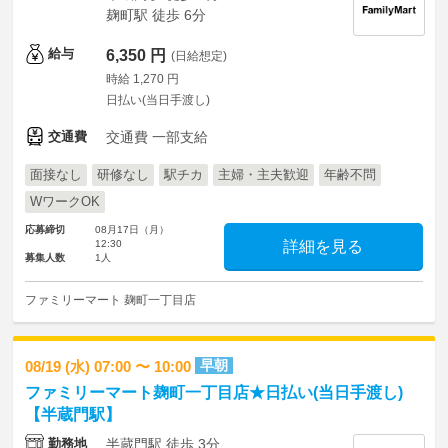
麹町駅 徒歩 6分
給与
6,350 円
(日給想定)
時給 1,270 円
日払い(当日手渡し)
交通費
交通費 一部支給
面接なし
研修なし
駅チカ
主婦・主夫歓迎
年齢不問
WワークOK
応募締切
08月17日（月）
12:30
詳細を見る
募集人数
1人
ファミリーマート 麹町一丁目店
早朝
08/19 (水) 07:00 〜 10:00
ファミリーマート麹町一丁目店★日払い(当日手渡し)
【半蔵門駅】
勤務地
半蔵門駅 徒歩 3分