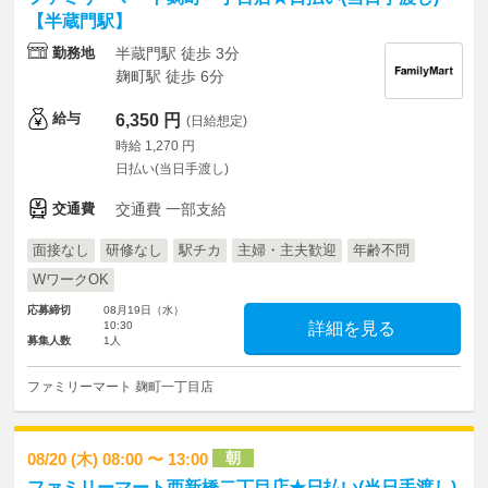
【半蔵門駅】
勤務地
半蔵門駅 徒歩 3分
麹町駅 徒歩 6分
給与
6,350 円
(日給想定)
時給 1,270 円
日払い(当日手渡し)
交通費
交通費 一部支給
面接なし
研修なし
駅チカ
主婦・主夫歓迎
年齢不問
WワークOK
応募締切
08月19日（水）
10:30
詳細を見る
募集人数
1人
ファミリーマート 麹町一丁目店
朝
08/20 (木) 08:00 〜 13:00
ファミリーマート西新橋二丁目店★日払い(当日手渡し)