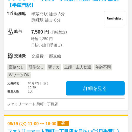
【半蔵門駅】
勤務地
半蔵門駅 徒歩 3分
麹町駅 徒歩 6分
給与
7,500 円
(日給想定)
時給 1,250 円
日払い(当日手渡し)
交通費
交通費 一部支給
面接なし
研修なし
駅チカ
主婦・主夫歓迎
年齢不問
WワークOK
応募締切
08月17日（月）
15:30
詳細を見る
募集人数
1人
ファミリーマート 麹町一丁目店
昼
08/19 (水) 11:00 〜 16:00
ファミリーマート麹町一丁目店★日払い(当日手渡し)