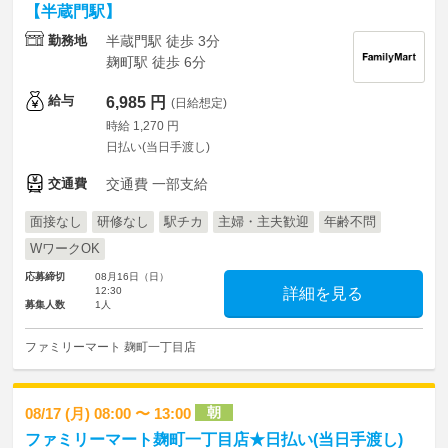
【半蔵門駅】
勤務地
半蔵門駅 徒歩 3分
麹町駅 徒歩 6分
給与
6,985 円
(日給想定)
時給 1,270 円
日払い(当日手渡し)
交通費
交通費 一部支給
面接なし
研修なし
駅チカ
主婦・主夫歓迎
年齢不問
WワークOK
応募締切
08月16日（日）
12:30
詳細を見る
募集人数
1人
ファミリーマート 麹町一丁目店
朝
08/17 (月) 08:00 〜 13:00
ファミリーマート麹町一丁目店★日払い(当日手渡し)