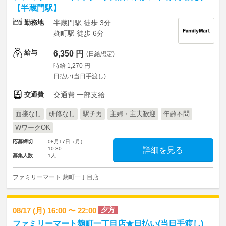
【半蔵門駅】
勤務地
半蔵門駅 徒歩 3分
麹町駅 徒歩 6分
給与
6,350 円
(日給想定)
時給 1,270 円
日払い(当日手渡し)
交通費
交通費 一部支給
面接なし
研修なし
駅チカ
主婦・主夫歓迎
年齢不問
WワークOK
応募締切
08月17日（月）
10:30
詳細を見る
募集人数
1人
ファミリーマート 麹町一丁目店
夕方
08/17 (月) 16:00 〜 22:00
ファミリーマート麹町一丁目店★日払い(当日手渡し)