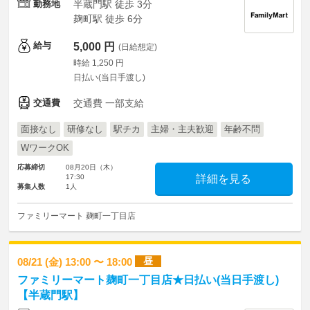
勤務地
半蔵門駅 徒歩 3分
麹町駅 徒歩 6分
給与
5,000 円
(日給想定)
時給 1,250 円
日払い(当日手渡し)
交通費
交通費 一部支給
面接なし
研修なし
駅チカ
主婦・主夫歓迎
年齢不問
WワークOK
応募締切
08月20日（木）
17:30
詳細を見る
募集人数
1人
ファミリーマート 麹町一丁目店
昼
08/21 (金) 13:00 〜 18:00
ファミリーマート麹町一丁目店★日払い(当日手渡し)
【半蔵門駅】