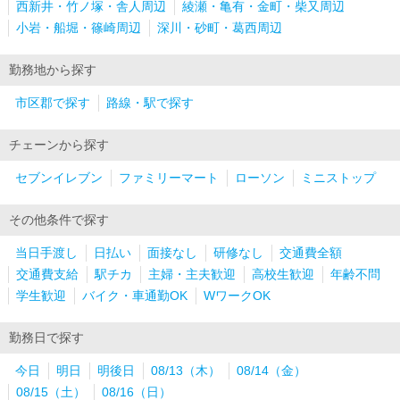
西新井・竹ノ塚・舎人周辺
綾瀬・亀有・金町・柴又周辺
小岩・船堀・篠崎周辺
深川・砂町・葛西周辺
勤務地から探す
市区郡で探す
路線・駅で探す
チェーンから探す
セブンイレブン
ファミリーマート
ローソン
ミニストップ
その他条件で探す
当日手渡し
日払い
面接なし
研修なし
交通費全額
交通費支給
駅チカ
主婦・主夫歓迎
高校生歓迎
年齢不問
学生歓迎
バイク・車通勤OK
WワークOK
勤務日で探す
今日
明日
明後日
08/13（木）
08/14（金）
08/15（土）
08/16（日）