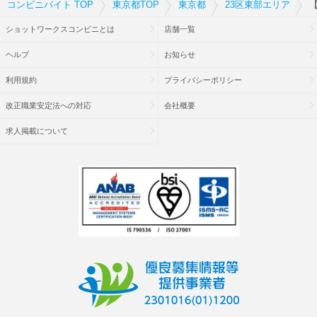
コンビニバイト TOP
東京都TOP
東京都
23区東部エリア
【
ショットワークスコンビニとは
店舗一覧
ヘルプ
お知らせ
利用規約
プライバシーポリシー
改正職業安定法への対応
会社概要
求人掲載について