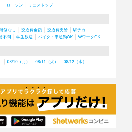
ト
ローソン
ミニストップ
研修なし
交通費全額
交通費支給
駅チカ
齢不問
学生歓迎
バイク・車通勤OK
WワークOK
）
08/10（月）
08/11（火）
08/12（水）