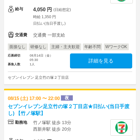
給与
4,050 円
(日給想定)
時給 1,350 円
日払い(当日手渡し)
交通費
交通費 一部支給
面接なし
研修なし
主婦・主夫歓迎
年齢不問
WワークOK
応募締切
08月14日（金）
05:30
詳細を見る
募集人数
1人
セブンイレブン 足立竹の塚２丁目店
夜
08/15 (土) 17:00 〜 22:00
セブンイレブン足立竹の塚２丁目店★日払い(当日手渡
し) 【竹ノ塚駅】
勤務地
竹ノ塚駅 徒歩 13分
西新井駅 徒歩 20分