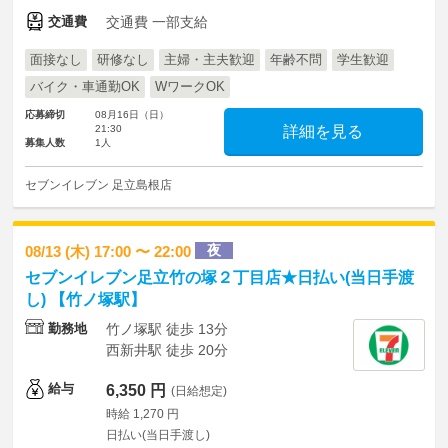
交通費
交通費 一部支給
面接なし
研修なし
主婦・主夫歓迎
年齢不問
学生歓迎
バイク・車通勤OK
WワークOK
応募締切
08月16日（日）
21:30
詳細を見る
募集人数
1人
セブンイレブン 足立島根店
夜
08/13 (木) 17:00 〜 22:00
セブンイレブン足立竹の塚２丁目店★日払い(当日手渡
し) 【竹ノ塚駅】
勤務地
竹ノ塚駅 徒歩 13分
西新井駅 徒歩 20分
給与
6,350 円
(日給想定)
時給 1,270 円
日払い(当日手渡し)