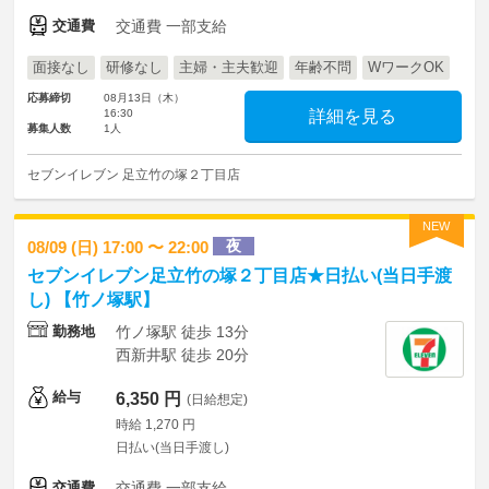
交通費
交通費 一部支給
面接なし
研修なし
主婦・主夫歓迎
年齢不問
WワークOK
応募締切
08月13日（木）
16:30
詳細を見る
募集人数
1人
セブンイレブン 足立竹の塚２丁目店
NEW
夜
08/09 (日) 17:00 〜 22:00
セブンイレブン足立竹の塚２丁目店★日払い(当日手渡
し) 【竹ノ塚駅】
勤務地
竹ノ塚駅 徒歩 13分
西新井駅 徒歩 20分
給与
6,350 円
(日給想定)
時給 1,270 円
日払い(当日手渡し)
交通費
交通費 一部支給