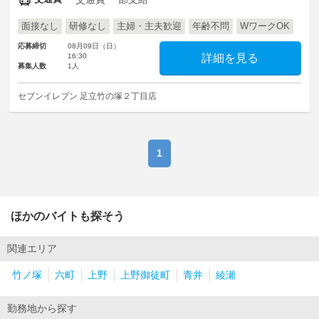
面接なし
研修なし
主婦・主夫歓迎
年齢不問
WワークOK
応募締切
08月09日（日）
16:30
詳細を見る
募集人数
1人
セブンイレブン 足立竹の塚２丁目店
1
ほかのバイトも探そう
関連エリア
竹ノ塚
六町
上野
上野御徒町
青井
綾瀬
勤務地から探す