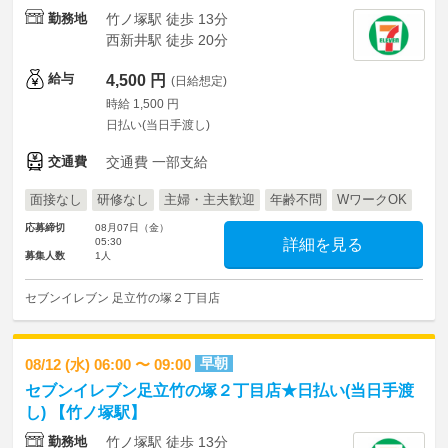
勤務地
竹ノ塚駅 徒歩 13分
西新井駅 徒歩 20分
給与
4,500 円
(日給想定)
時給 1,500 円
日払い(当日手渡し)
交通費
交通費 一部支給
面接なし
研修なし
主婦・主夫歓迎
年齢不問
WワークOK
応募締切
08月07日（金）
05:30
詳細を見る
募集人数
1人
セブンイレブン 足立竹の塚２丁目店
早朝
08/12 (水) 06:00 〜 09:00
セブンイレブン足立竹の塚２丁目店★日払い(当日手渡
し) 【竹ノ塚駅】
勤務地
竹ノ塚駅 徒歩 13分