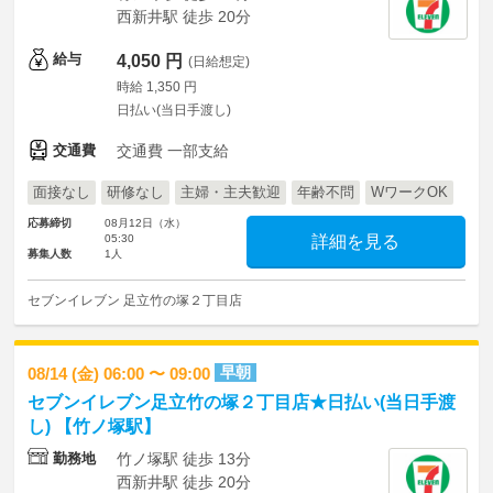
西新井駅 徒歩 20分
給与
4,050 円
(日給想定)
時給 1,350 円
日払い(当日手渡し)
交通費
交通費 一部支給
面接なし
研修なし
主婦・主夫歓迎
年齢不問
WワークOK
応募締切
08月12日（水）
05:30
詳細を見る
募集人数
1人
セブンイレブン 足立竹の塚２丁目店
早朝
08/14 (金) 06:00 〜 09:00
セブンイレブン足立竹の塚２丁目店★日払い(当日手渡
し) 【竹ノ塚駅】
勤務地
竹ノ塚駅 徒歩 13分
西新井駅 徒歩 20分