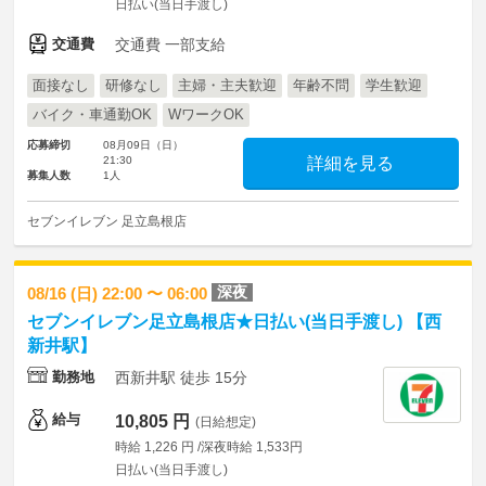
日払い(当日手渡し)
交通費
交通費 一部支給
面接なし
研修なし
主婦・主夫歓迎
年齢不問
学生歓迎
バイク・車通勤OK
WワークOK
応募締切
08月09日（日）
21:30
詳細を見る
募集人数
1人
セブンイレブン 足立島根店
深夜
08/16 (日) 22:00 〜 06:00
セブンイレブン足立島根店★日払い(当日手渡し) 【西
新井駅】
勤務地
西新井駅 徒歩 15分
給与
10,805 円
(日給想定)
時給 1,226 円 /深夜時給 1,533円
日払い(当日手渡し)