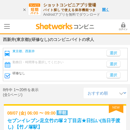
ショットコンビニアプリ登場
開く
バイト探しで使える保存機能つき
Androdアプリを無料でダウンロード
西新井(東京都)(研修なし)のコンビニバイトの求人
東京都、西新井
勤務日・時間帯を選択してください
選択
研修なし
選択
8件中 1〜20件を表示
(全1ページ)
NEW
早朝
08/07 (金) 06:00 〜 09:00
セブンイレブン足立竹の塚２丁目店★日払い(当日手渡
し) 【竹ノ塚駅】