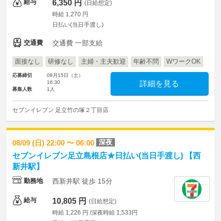
給与
6,350 円
(日給想定)
時給 1,270 円
日払い(当日手渡し)
交通費
交通費 一部支給
面接なし
研修なし
主婦・主夫歓迎
年齢不問
WワークOK
応募締切
08月15日（土）
16:30
詳細を見る
募集人数
1人
セブンイレブン 足立竹の塚２丁目店
深夜
08/09 (日) 22:00 〜 06:00
セブンイレブン足立島根店★日払い(当日手渡し) 【西
新井駅】
勤務地
西新井駅 徒歩 15分
給与
10,805 円
(日給想定)
時給 1,226 円 /深夜時給 1,533円