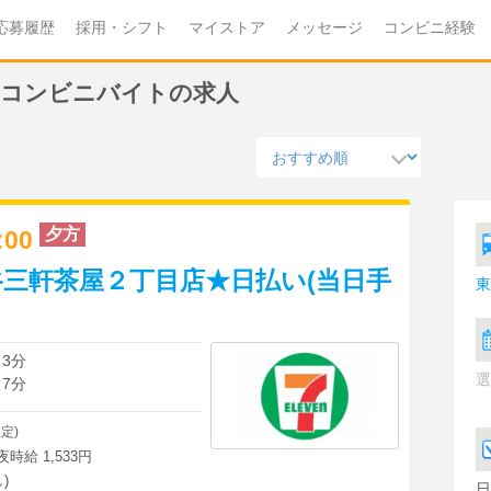
応募履歴
採用・シフト
マイストア
メッセージ
コンビニ経験
)のコンビニバイトの求人
夕方
3:00
三軒茶屋２丁目店★日払い(当日手
東
 3分
選
 7分
定)
深夜時給 1,533円
)
日