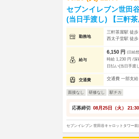
セブンイレブン世田
(当日手渡し) 【三軒
三軒茶屋駅 徒歩
勤務地
西太子堂駅 徒歩
6,150 円
(日給想
時給 1,230 円 /
給与
日払い(当日手渡し
交通費 一部支給
交通費
面接なし
研修なし
駅チカ
応募締切
08月25日（火）
21:30
セブンイレブン 世田谷キャロットタワー前