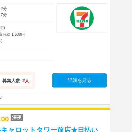
 2分
 7分
定)
深夜時給 1,538円
)
詳細を見る
募集人数
2人
店
深夜
2:00
谷キャロットタワー前店★日払い