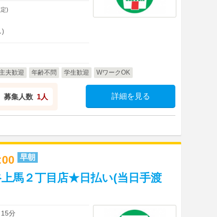
定)
)
主夫歓迎
年齢不問
学生歓迎
WワークOK
詳細を見る
募集人数
1人
早朝
2:00
上馬２丁目店★日払い(当日手渡
15分