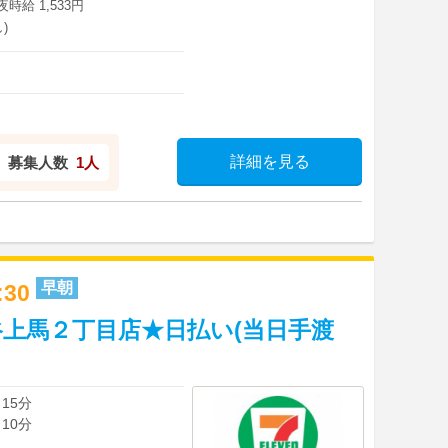
深夜時給 1,533円
)
詳細を見る
募集人数
1人
早朝
0:30
上馬２丁目店★日払い(当日手渡
15分
10分