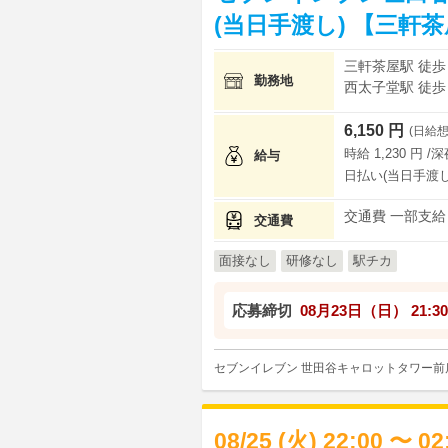
(当日手渡し) 【三軒
三軒茶屋駅 徒歩
勤務地
西太子堂駅 徒歩
6,150 円
(日給想
時給 1,230 円 /
給与
日払い(当日手渡し
交通費 一部支給
交通費
面接なし
研修なし
駅チカ
応募締切
08月23日（日）
21:30
セブンイレブン 世田谷キャロットタワー前
08/25 (火) 22:00 〜 0