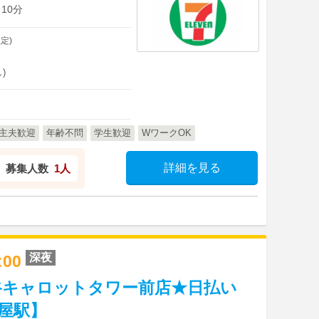
10分
定)
)
主夫歓迎
年齢不問
学生歓迎
WワークOK
詳細を見る
募集人数
1人
深夜
2:00
谷キャロットタワー前店★日払い
茶屋駅】