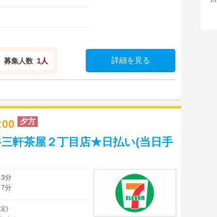
詳細を見る
募集人数
1人
夕方
3:00
三軒茶屋２丁目店★日払い(当日手
 3分
 7分
定)