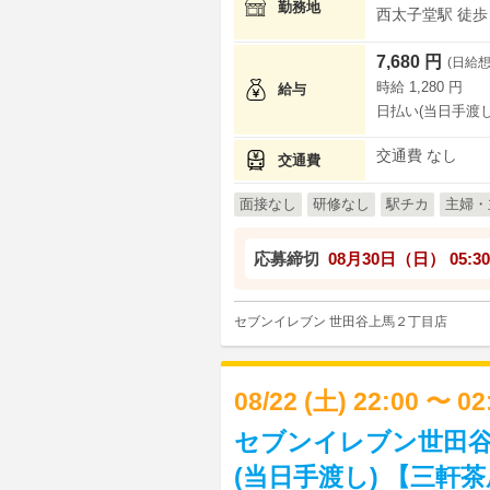
勤務地
西太子堂駅 徒歩 
7,680 円
(日給想
時給 1,280 円
給与
日払い(当日手渡し
交通費 なし
交通費
面接なし
研修なし
駅チカ
主婦・
応募締切
08月30日（日）
05:30
セブンイレブン 世田谷上馬２丁目店
08/22 (土) 22:00 〜 0
セブンイレブン世田
(当日手渡し) 【三軒