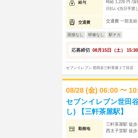
時給 1,226 円 /
給与
日払い(当日手渡し
交通費 一部支給
交通費
面接なし
研修なし
駅チカ
応募締切
08月15日（土）
15:30
セブンイレブン 世田谷三軒茶屋２丁目店
08/28 (金) 06:00 〜 1
セブンイレブン世田谷
し) 【三軒茶屋駅】
三軒茶屋駅 徒歩 
勤務地
西太子堂駅 徒歩 