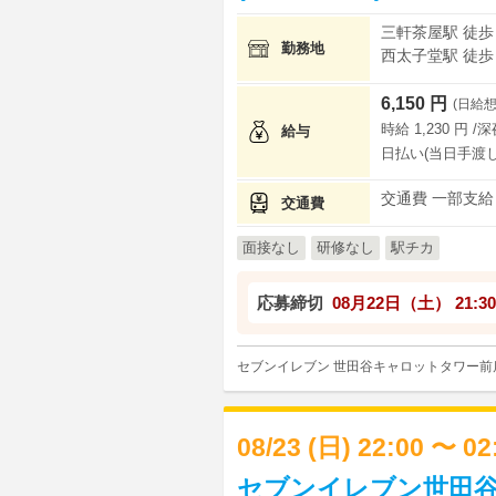
三軒茶屋駅 徒歩
勤務地
西太子堂駅 徒歩
6,150 円
(日給想
時給 1,230 円 /
給与
日払い(当日手渡し
交通費 一部支給
交通費
面接なし
研修なし
駅チカ
応募締切
08月22日（土）
21:30
セブンイレブン 世田谷キャロットタワー前
08/23 (日) 22:00 〜 0
セブンイレブン世田