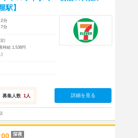
茶屋駅】
 2分
 7分
定)
深夜時給 1,538円
)
詳細を見る
募集人数
1人
店
深夜
2:00