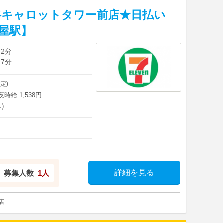
谷キャロットタワー前店★日払い
茶屋駅】
 2分
 7分
定)
深夜時給 1,538円
)
詳細を見る
募集人数
1人
店