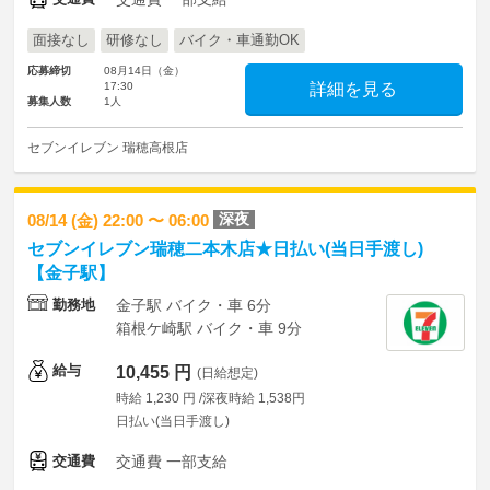
面接なし
研修なし
バイク・車通勤OK
応募締切
08月14日（金）
17:30
詳細を見る
募集人数
1人
セブンイレブン 瑞穂高根店
深夜
08/14 (金) 22:00 〜 06:00
セブンイレブン瑞穂二本木店★日払い(当日手渡し)
【金子駅】
勤務地
金子駅 バイク・車 6分
箱根ケ崎駅 バイク・車 9分
給与
10,455 円
(日給想定)
時給 1,230 円 /深夜時給 1,538円
日払い(当日手渡し)
交通費
交通費 一部支給