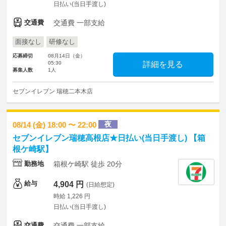
日払い(当日手渡し)
交通費
交通費 一部支給
面接なし
研修なし
応募締切
08月14日（金）
05:30
詳細を見る
募集人数
1人
セブンイレブン 瑞穂二本木店
夜
08/14 (金) 18:00 〜 22:00
セブンイレブン瑞穂高根店★日払い(当日手渡し) 【箱
根ケ崎駅】
勤務地
箱根ケ崎駅 徒歩 20分
給与
4,904 円
(日給想定)
時給 1,226 円
日払い(当日手渡し)
交通費
交通費 一部支給