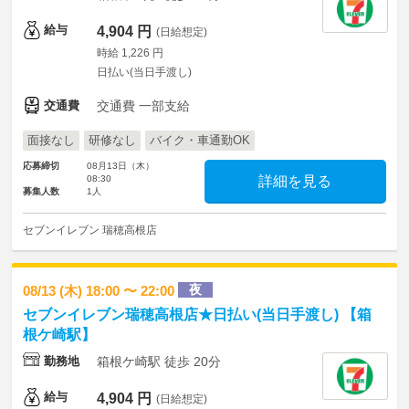
給与
4,904 円
(日給想定)
時給 1,226 円
日払い(当日手渡し)
交通費
交通費 一部支給
面接なし
研修なし
バイク・車通勤OK
応募締切
08月13日（木）
08:30
詳細を見る
募集人数
1人
セブンイレブン 瑞穂高根店
夜
08/13 (木) 18:00 〜 22:00
セブンイレブン瑞穂高根店★日払い(当日手渡し) 【箱
根ケ崎駅】
勤務地
箱根ケ崎駅 徒歩 20分
給与
4,904 円
(日給想定)