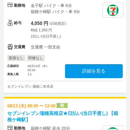
勤務地
金子駅 バイク・車 6分
箱根ケ崎駅 バイク・車 9分
給与
4,050 円
(日給想定)
時給 1,350 円
日払い(当日手渡し)
交通費
交通費 一部支給
面接なし
研修なし
応募締切
08月13日（木）
05:30
詳細を見る
募集人数
1人
セブンイレブン 瑞穂二本木店
朝
08/13 (木) 09:00 〜 13:00
セブンイレブン瑞穂高根店★日払い(当日手渡し) 【箱
根ケ崎駅】
勤務地
箱根ケ崎駅 徒歩 20分