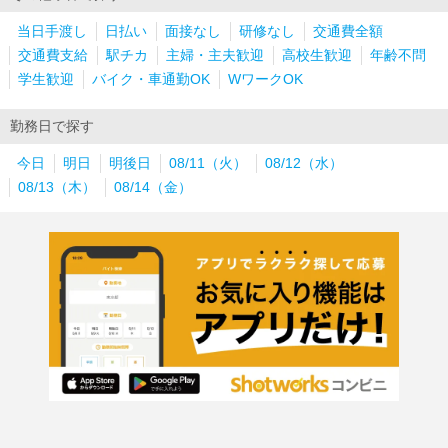
当日手渡し
日払い
面接なし
研修なし
交通費全額
交通費支給
駅チカ
主婦・主夫歓迎
高校生歓迎
年齢不問
学生歓迎
バイク・車通勤OK
WワークOK
勤務日で探す
今日
明日
明後日
08/11（火）
08/12（水）
08/13（木）
08/14（金）