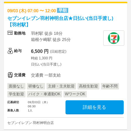
早朝
09/03 (木) 07:00 〜 12:00
セブンイレブン羽村神明台店★日払い(当日手渡し)
【羽村駅】
勤務地
羽村駅 徒歩 18分
箱根ケ崎駅 徒歩 25分
給与
6,500 円
(日給想定)
時給 1,300 円
日払い(当日手渡し)
交通費
交通費 一部支給
面接なし
研修なし
主婦・主夫歓迎
高校生歓迎
年齢不問
学生歓迎
バイク・車通勤OK
WワークOK
応募締切
09月03日（木）
06:30
詳細を見る
募集人数
1人
セブンイレブン 羽村神明台店