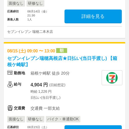
面接なし
研修なし
応募締切
08月14日（金）
21:30
詳細を見る
募集人数
1人
セブンイレブン 瑞穂二本木店
朝
08/15 (土) 09:00 〜 13:00
セブンイレブン瑞穂高根店★日払い(当日手渡し) 【箱
根ケ崎駅】
勤務地
箱根ケ崎駅 徒歩 20分
給与
4,904 円
(日給想定)
時給 1,226 円
日払い(当日手渡し)
交通費
交通費 一部支給
面接なし
研修なし
バイク・車通勤OK
応募締切
08月15日（土）