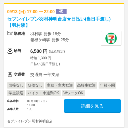
夜
09/13 (日) 17:00 〜 22:00
セブンイレブン羽村神明台店★日払い(当日手渡し)
【羽村駅】
勤務地
羽村駅 徒歩 18分
箱根ケ崎駅 徒歩 25分
給与
6,500 円
(日給想定)
時給 1,300 円
日払い(当日手渡し)
交通費
交通費 一部支給
面接なし
研修なし
主婦・主夫歓迎
高校生歓迎
年齢不問
学生歓迎
バイク・車通勤OK
WワークOK
応募締切
09月13日（日）
16:30
詳細を見る
募集人数
1人
セブンイレブン 羽村神明台店