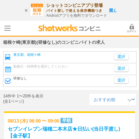
ショットコンビニアプリ登場
開く
バイト探しで使える保存機能つき
Androdアプリを無料でダウンロード
箱根ケ崎(東京都)(研修なし)のコンビニバイトの求人
東京都、箱根ケ崎
勤務日・時間帯を選択してください
選択
研修なし
選択
14件中 1〜20件を表示
(全1ページ)
早朝
08/13 (木) 06:00 〜 09:00
セブンイレブン瑞穂二本木店★日払い(当日手渡し)
【金子駅】