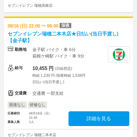
セブンイレブン 瑞穂高根店
深夜
08/16 (日) 22:00 〜 06:00
セブンイレブン瑞穂二本木店★日払い(当日手渡し)
【金子駅】
勤務地
金子駅 バイク・車 6分
箱根ケ崎駅 バイク・車 9分
給与
10,455 円
(日給想定)
時給 1,230 円 /深夜時給 1,538円
日払い(当日手渡し)
交通費
交通費 一部支給
面接なし
研修なし
応募締切
08月16日（日）
21:30
詳細を見る
募集人数
1人
セブンイレブン 瑞穂二本木店