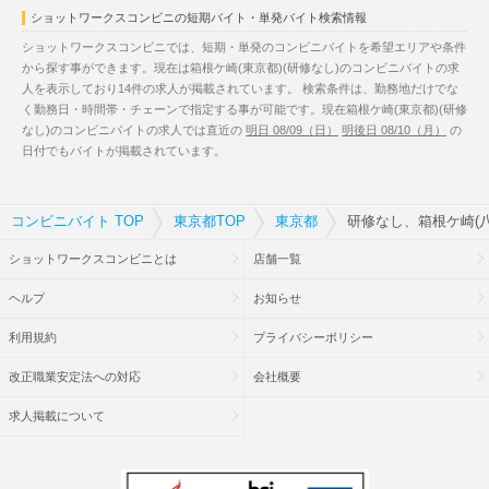
ショットワークスコンビニの短期バイト・単発バイト検索情報
ショットワークスコンビニでは、短期・単発のコンビニバイトを希望エリアや条件
から探す事ができます。現在は箱根ケ崎(東京都)(研修なし)のコンビニバイトの求
人を表示しており14件の求人が掲載されています。 検索条件は、勤務地だけでな
く勤務日・時間帯・チェーンで指定する事が可能です。現在箱根ケ崎(東京都)(研修
なし)のコンビニバイトの求人では直近の
明日 08/09（日）
明後日 08/10（月）
の
日付でもバイトが掲載されています。
コンビニバイト TOP
東京都TOP
東京都
研修なし、箱根ケ崎(
ショットワークスコンビニとは
店舗一覧
ヘルプ
お知らせ
利用規約
プライバシーポリシー
改正職業安定法への対応
会社概要
求人掲載について