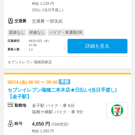
時給 1,226 円
日払い(当日手渡し)
交通費
交通費 一部支給
面接なし
研修なし
バイク・車通勤OK
応募締切
08月13日（木）
17:30
詳細を見る
募集人数
1人
セブンイレブン 瑞穂高根店
早朝
08/14 (金) 06:00 〜 09:00
セブンイレブン瑞穂二本木店★日払い(当日手渡し)
【金子駅】
勤務地
金子駅 バイク・車 6分
箱根ケ崎駅 バイク・車 9分
給与
4,050 円
(日給想定)
時給 1,350 円