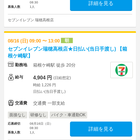
08:30
詳細を見る
募集人数
1人
セブンイレブン 瑞穂高根店
朝
08/16 (日) 09:00 〜 13:00
セブンイレブン瑞穂高根店★日払い(当日手渡し) 【箱
根ケ崎駅】
勤務地
箱根ケ崎駅 徒歩 20分
給与
4,904 円
(日給想定)
時給 1,226 円
日払い(当日手渡し)
交通費
交通費 一部支給
面接なし
研修なし
バイク・車通勤OK
応募締切
08月16日（日）
08:30
詳細を見る
募集人数
1人