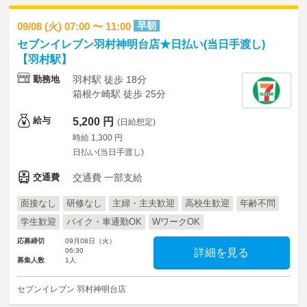
早朝
09/08 (火) 07:00 〜 11:00
セブンイレブン羽村神明台店★日払い(当日手渡し)
【羽村駅】
勤務地
羽村駅 徒歩 18分
箱根ケ崎駅 徒歩 25分
給与
5,200 円
(日給想定)
時給 1,300 円
日払い(当日手渡し)
交通費
交通費 一部支給
面接なし
研修なし
主婦・主夫歓迎
高校生歓迎
年齢不問
学生歓迎
バイク・車通勤OK
WワークOK
応募締切
09月08日（火）
06:30
詳細を見る
募集人数
1人
セブンイレブン 羽村神明台店