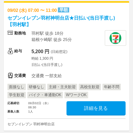
早朝
09/02 (水) 07:00 〜 11:00
セブンイレブン羽村神明台店★日払い(当日手渡し)
【羽村駅】
勤務地
羽村駅 徒歩 18分
箱根ケ崎駅 徒歩 25分
給与
5,200 円
(日給想定)
時給 1,300 円
日払い(当日手渡し)
交通費
交通費 一部支給
面接なし
研修なし
主婦・主夫歓迎
高校生歓迎
年齢不問
学生歓迎
バイク・車通勤OK
WワークOK
応募締切
09月02日（水）
06:30
詳細を見る
募集人数
1人
セブンイレブン 羽村神明台店