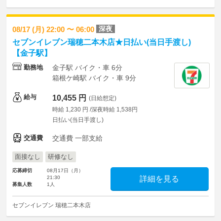
深夜
08/17 (月) 22:00 〜 06:00
セブンイレブン瑞穂二本木店★日払い(当日手渡し)
【金子駅】
勤務地
金子駅 バイク・車 6分
箱根ケ崎駅 バイク・車 9分
給与
10,455 円
(日給想定)
時給 1,230 円 /深夜時給 1,538円
日払い(当日手渡し)
交通費
交通費 一部支給
面接なし
研修なし
応募締切
08月17日（月）
21:30
詳細を見る
募集人数
1人
セブンイレブン 瑞穂二本木店