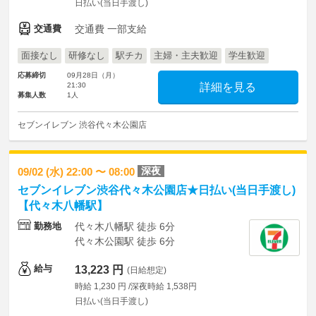
日払い(当日手渡し)
交通費
交通費 一部支給
面接なし
研修なし
駅チカ
主婦・主夫歓迎
学生歓迎
応募締切
09月28日（月）
21:30
詳細を見る
募集人数
1人
セブンイレブン 渋谷代々木公園店
深夜
09/02 (水) 22:00 〜 08:00
セブンイレブン渋谷代々木公園店★日払い(当日手渡し)
【代々木八幡駅】
勤務地
代々木八幡駅 徒歩 6分
代々木公園駅 徒歩 6分
給与
13,223 円
(日給想定)
時給 1,230 円 /深夜時給 1,538円
日払い(当日手渡し)