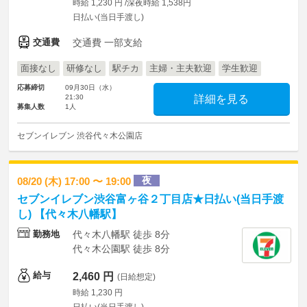
時給 1,230 円 /深夜時給 1,538円
日払い(当日手渡し)
交通費
交通費 一部支給
面接なし
研修なし
駅チカ
主婦・主夫歓迎
学生歓迎
応募締切
09月30日（水）
21:30
詳細を見る
募集人数
1人
セブンイレブン 渋谷代々木公園店
夜
08/20 (木) 17:00 〜 19:00
セブンイレブン渋谷富ヶ谷２丁目店★日払い(当日手渡
し) 【代々木八幡駅】
勤務地
代々木八幡駅 徒歩 8分
代々木公園駅 徒歩 8分
給与
2,460 円
(日給想定)
時給 1,230 円