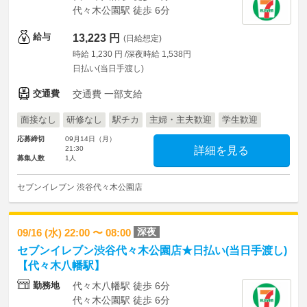
代々木公園駅 徒歩 6分
給与
13,223 円
(日給想定)
時給 1,230 円 /深夜時給 1,538円
日払い(当日手渡し)
交通費
交通費 一部支給
面接なし
研修なし
駅チカ
主婦・主夫歓迎
学生歓迎
応募締切
09月14日（月）
21:30
詳細を見る
募集人数
1人
セブンイレブン 渋谷代々木公園店
深夜
09/16 (水) 22:00 〜 08:00
セブンイレブン渋谷代々木公園店★日払い(当日手渡し)
【代々木八幡駅】
勤務地
代々木八幡駅 徒歩 6分
代々木公園駅 徒歩 6分