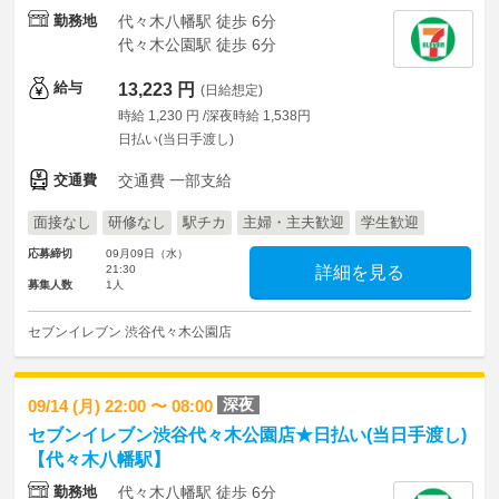
勤務地
代々木八幡駅 徒歩 6分
代々木公園駅 徒歩 6分
給与
13,223 円
(日給想定)
時給 1,230 円 /深夜時給 1,538円
日払い(当日手渡し)
交通費
交通費 一部支給
面接なし
研修なし
駅チカ
主婦・主夫歓迎
学生歓迎
応募締切
09月09日（水）
21:30
詳細を見る
募集人数
1人
セブンイレブン 渋谷代々木公園店
深夜
09/14 (月) 22:00 〜 08:00
セブンイレブン渋谷代々木公園店★日払い(当日手渡し)
【代々木八幡駅】
勤務地
代々木八幡駅 徒歩 6分