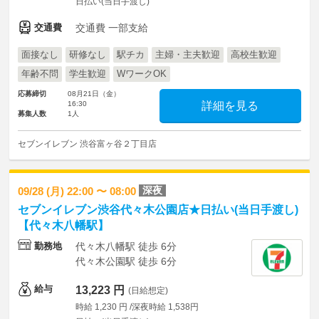
日払い(当日手渡し)
交通費
交通費 一部支給
面接なし
研修なし
駅チカ
主婦・主夫歓迎
高校生歓迎
年齢不問
学生歓迎
WワークOK
応募締切
08月21日（金）
16:30
詳細を見る
募集人数
1人
セブンイレブン 渋谷富ヶ谷２丁目店
深夜
09/28 (月) 22:00 〜 08:00
セブンイレブン渋谷代々木公園店★日払い(当日手渡し)
【代々木八幡駅】
勤務地
代々木八幡駅 徒歩 6分
代々木公園駅 徒歩 6分
給与
13,223 円
(日給想定)
時給 1,230 円 /深夜時給 1,538円