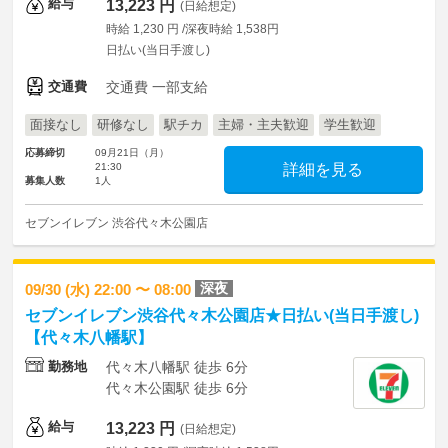
給与
13,223 円
(日給想定)
時給 1,230 円 /深夜時給 1,538円
日払い(当日手渡し)
交通費
交通費 一部支給
面接なし
研修なし
駅チカ
主婦・主夫歓迎
学生歓迎
応募締切
09月21日（月）
21:30
詳細を見る
募集人数
1人
セブンイレブン 渋谷代々木公園店
深夜
09/30 (水) 22:00 〜 08:00
セブンイレブン渋谷代々木公園店★日払い(当日手渡し)
【代々木八幡駅】
勤務地
代々木八幡駅 徒歩 6分
代々木公園駅 徒歩 6分
給与
13,223 円
(日給想定)