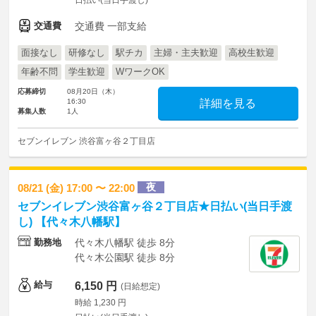
日払い(当日手渡し)
交通費
交通費 一部支給
面接なし
研修なし
駅チカ
主婦・主夫歓迎
高校生歓迎
年齢不問
学生歓迎
WワークOK
応募締切
08月20日（木）
16:30
詳細を見る
募集人数
1人
セブンイレブン 渋谷富ヶ谷２丁目店
夜
08/21 (金) 17:00 〜 22:00
セブンイレブン渋谷富ヶ谷２丁目店★日払い(当日手渡
し) 【代々木八幡駅】
勤務地
代々木八幡駅 徒歩 8分
代々木公園駅 徒歩 8分
給与
6,150 円
(日給想定)
時給 1,230 円