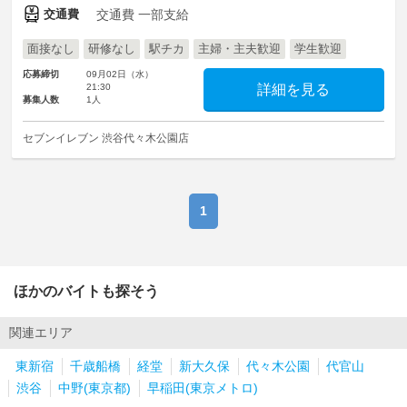
交通費
交通費 一部支給
面接なし
研修なし
駅チカ
主婦・主夫歓迎
学生歓迎
応募締切
09月02日（水）
21:30
詳細を見る
募集人数
1人
セブンイレブン 渋谷代々木公園店
1
ほかのバイトも探そう
関連エリア
東新宿
千歳船橋
経堂
新大久保
代々木公園
代官山
渋谷
中野(東京都)
早稲田(東京メトロ)