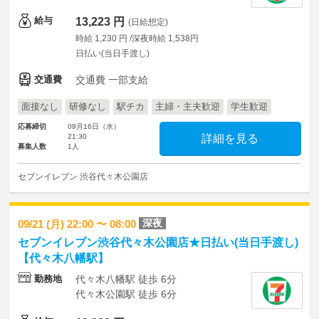
給与
13,223 円
(日給想定)
時給 1,230 円 /深夜時給 1,538円
日払い(当日手渡し)
交通費
交通費 一部支給
面接なし
研修なし
駅チカ
主婦・主夫歓迎
学生歓迎
応募締切
09月16日（水）
21:30
詳細を見る
募集人数
1人
セブンイレブン 渋谷代々木公園店
深夜
09/21 (月) 22:00 〜 08:00
セブンイレブン渋谷代々木公園店★日払い(当日手渡し)
【代々木八幡駅】
勤務地
代々木八幡駅 徒歩 6分
代々木公園駅 徒歩 6分