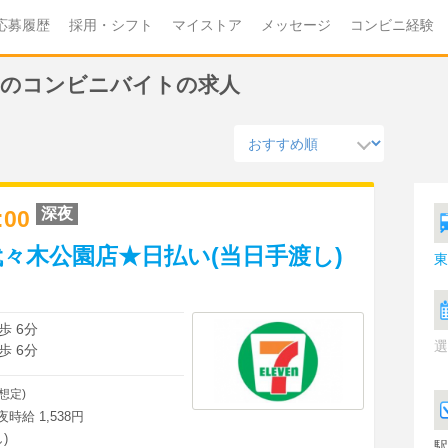
応募履歴
採用・シフト
マイストア
メッセージ
コンビニ経験
カ)のコンビニバイトの求人
深夜
8:00
々木公園店★日払い(当日手渡し)
東
歩 6分
選
歩 6分
想定)
深夜時給 1,538円
)
駅