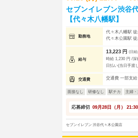
セブンイレブン渋谷代
【代々木八幡駅】
代々木八幡駅 徒
勤務地
代々木公園駅 徒
13,223 円
(日給
時給 1,230 円 /
給与
日払い(当日手渡し
交通費 一部支給
交通費
面接なし
研修なし
駅チカ
主婦・
応募締切
09月28日（月）
21:30
セブンイレブン 渋谷代々木公園店