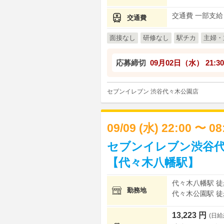
交通費 一部支給
交通費
面接なし
研修なし
駅チカ
主婦・
応募締切
09月02日（水）
21:30
セブンイレブン 渋谷代々木公園店
09/09 (水) 22:00 〜 0
セブンイレブン渋谷代
【代々木八幡駅】
代々木八幡駅 徒
勤務地
代々木公園駅 徒
13,223 円
(日給