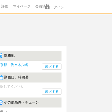
評価
マイページ
会員情報
ログイン
勤務地
京都、代々木八幡
勤務日、時間帯
択してください
選択する
その他条件・チェーン
チカ