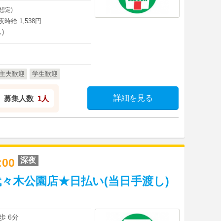
想定)
深夜時給 1,538円
)
主夫歓迎
学生歓迎
詳細を見る
募集人数
1人
深夜
8:00
々木公園店★日払い(当日手渡し)
歩 6分