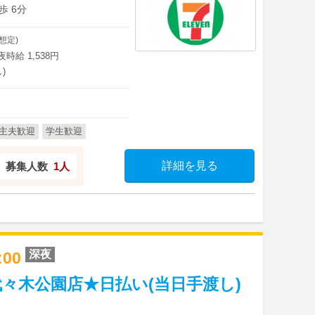
歩 6分
想定)
深夜時給 1,538円
)
主夫歓迎
学生歓迎
詳細を見る
募集人数
1人
深夜
8:00
々木公園店★日払い(当日手渡し)