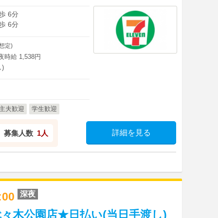
歩 6分
歩 6分
想定)
深夜時給 1,538円
)
主夫歓迎
学生歓迎
詳細を見る
募集人数
1人
深夜
8:00
々木公園店★日払い(当日手渡し)