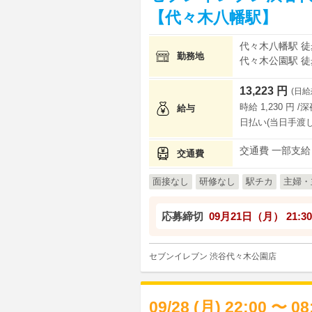
【代々木八幡駅】
代々木八幡駅 徒
勤務地
代々木公園駅 徒
13,223 円
(日給
時給 1,230 円 /
給与
日払い(当日手渡し
交通費 一部支給
交通費
面接なし
研修なし
駅チカ
主婦・
応募締切
09月21日（月）
21:30
セブンイレブン 渋谷代々木公園店
09/28 (月) 22:00 〜 0