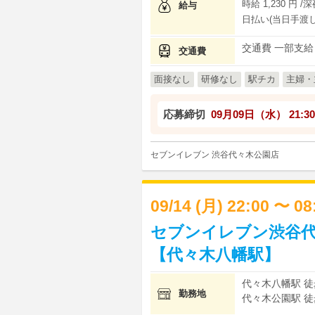
時給 1,230 円 /
給与
日払い(当日手渡し
交通費 一部支給
交通費
面接なし
研修なし
駅チカ
主婦・
応募締切
09月09日（水）
21:30
セブンイレブン 渋谷代々木公園店
09/14 (月) 22:00 〜 0
セブンイレブン渋谷代
【代々木八幡駅】
代々木八幡駅 徒
勤務地
代々木公園駅 徒