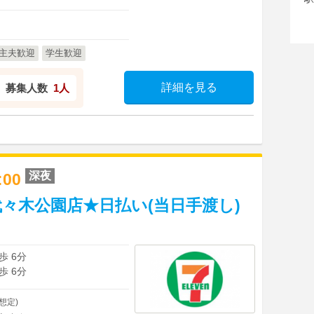
主夫歓迎
学生歓迎
詳細を見る
募集人数
1人
深夜
8:00
々木公園店★日払い(当日手渡し)
歩 6分
歩 6分
想定)