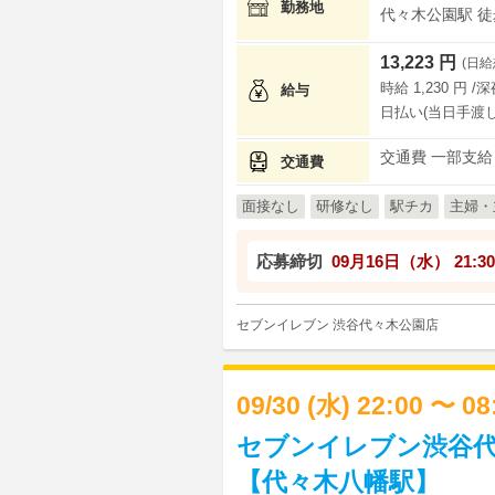
勤務地
代々木公園駅 徒
13,223 円
(日給
時給 1,230 円 /
給与
日払い(当日手渡し
交通費 一部支給
交通費
面接なし
研修なし
駅チカ
主婦・
応募締切
09月16日（水）
21:30
セブンイレブン 渋谷代々木公園店
09/30 (水) 22:00 〜 0
セブンイレブン渋谷代
【代々木八幡駅】