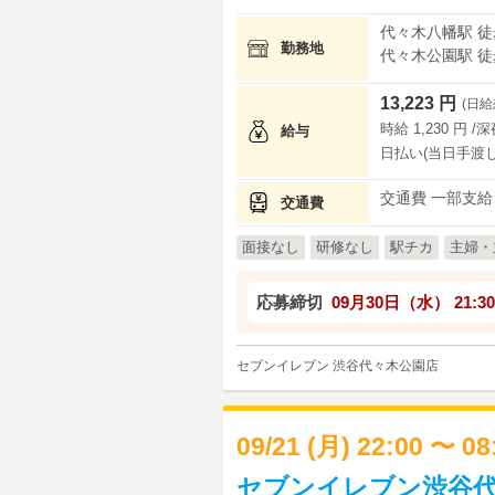
代々木八幡駅 徒
勤務地
代々木公園駅 徒
13,223 円
(日給
時給 1,230 円 /
給与
日払い(当日手渡し
交通費 一部支給
交通費
面接なし
研修なし
駅チカ
主婦・
応募締切
09月30日（水）
21:30
セブンイレブン 渋谷代々木公園店
09/21 (月) 22:00 〜 0
セブンイレブン渋谷代