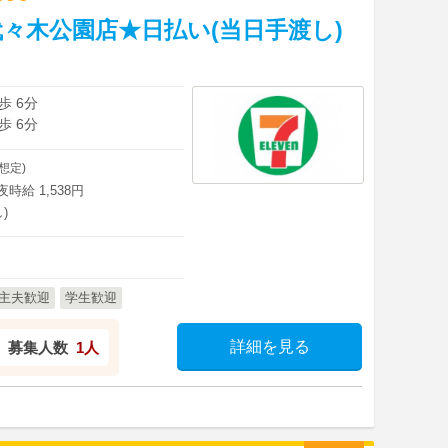
々木公園店★日払い(当日手渡し)
歩 6分
歩 6分
想定)
深夜時給 1,538円
)
主夫歓迎
学生歓迎
詳細を見る
募集人数
1人