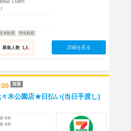
深夜時給 1,538円
)
主夫歓迎
学生歓迎
詳細を見る
募集人数
1人
深夜
8:00
々木公園店★日払い(当日手渡し)
歩 6分
歩 6分