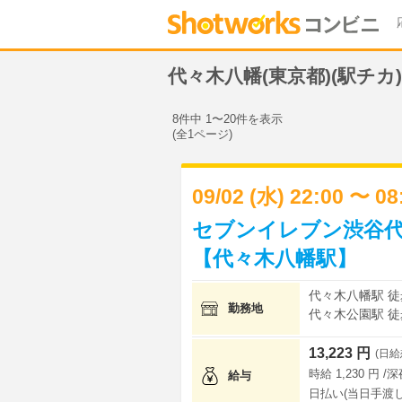
代々木八幡(東京都)(駅チ
8件中 1〜20件を表示
(全1ページ)
09/02 (水) 22:00 〜 0
セブンイレブン渋谷代
【代々木八幡駅】
代々木八幡駅 徒
勤務地
代々木公園駅 徒
13,223 円
(日給
時給 1,230 円 /
給与
日払い(当日手渡し