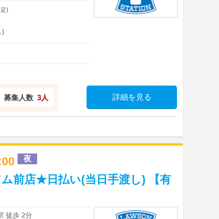
定)
)
詳細を見る
募集人数
3人
夜
2:00
ム前店★日払い(当日手渡し) 【有
 徒歩 2分