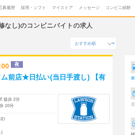
応募履歴
採用・シフト
マイストア
メッセージ
コンビニ経験
研修なし)のコンビニバイトの求人
夜
2:00
ム前店★日払い(当日手渡し) 【有
東
 徒歩 2分
選
 10分
定)
)
研