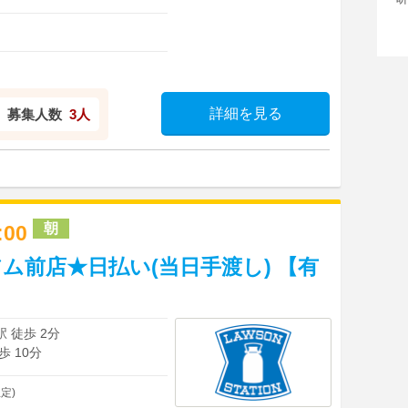
詳細を見る
募集人数
3人
朝
7:00
ム前店★日払い(当日手渡し) 【有
 徒歩 2分
 10分
定)