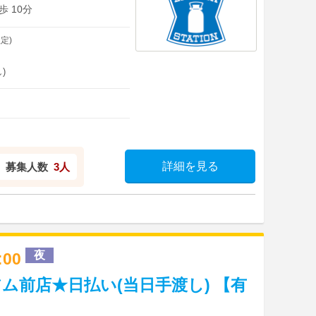
 10分
定)
)
詳細を見る
募集人数
3人
夜
2:00
ム前店★日払い(当日手渡し) 【有