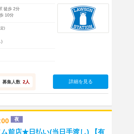
 徒歩 2分
 10分
定)
)
詳細を見る
募集人数
2人
夜
2:00
ム前店★日払い(当日手渡し) 【有