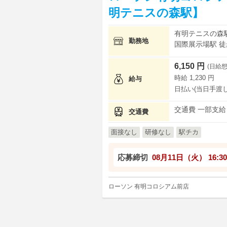
明テニスの森駅】
有明テニスの森駅
勤務地
国際展示場駅 徒歩
6,150 円
(日給想
時給 1,230 円
給与
日払い(当日手渡し
交通費 一部支給
交通費
面接なし
研修なし
駅チカ
応募締切
08月11日（火）
16:30
ローソン 有明コロシアム前店