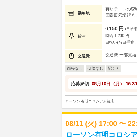
有明テニスの森駅
勤務地
国際展示場駅 徒歩
6,150 円
(日給想
時給 1,230 円
給与
日払い(当日手渡し
交通費 一部支給
交通費
面接なし
研修なし
駅チカ
応募締切
08月10日（月）
16:30
ローソン 有明コロシアム前店
08/11 (火) 17:00 〜 2
ローソン有明コロシア