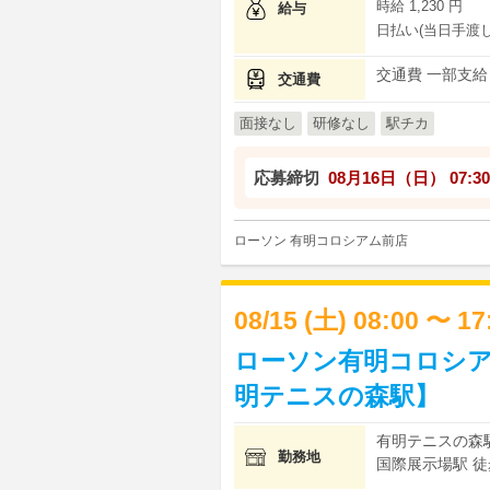
時給 1,230 円
給与
日払い(当日手渡し
交通費 一部支給
交通費
面接なし
研修なし
駅チカ
応募締切
08月16日（日）
07:30
ローソン 有明コロシアム前店
08/15 (土) 08:00 〜 1
ローソン有明コロシア
明テニスの森駅】
有明テニスの森駅
勤務地
国際展示場駅 徒歩